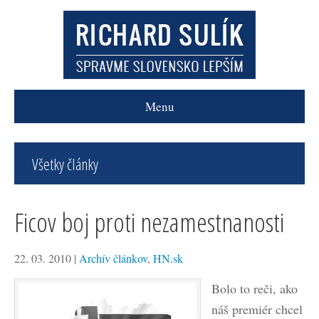
Menu
Všetky články
Ficov boj proti nezamestnanosti
22. 03. 2010
|
Archív článkov
,
HN.sk
Bolo to reči, ako
náš premiér chcel