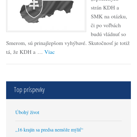
strán KDH a
SMK na otázku,
či po voľbách
budú vládnuť so
Smerom, sú prinajlepšom vyhýbavé. Skutočnosť je totiž
tá, že KDH a …
Viac
Top príspevky
Úbohý život
„16 krajín sa predsa nemôže mýliť“