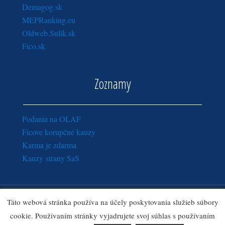
Demagog.sk
MEPRanking.eu
Oldweb.Sulik.sk
Fico.sk
Zoznamy
Podania na OLAF
Ficove korupčné kauzy
Karma je zdarma
Kauzy strany SaS
Copyright © 2016 - 2018
Sulik.sk
· Všetky práva vyhradené.
Táto webová stránka používa na účely poskytovania služieb súbory
Zásady ochrany osobných údajov
|
Ozn
amy pre správcu webu
cookie. Používaním stránky vyjadrujete svoj súhlas s používaním