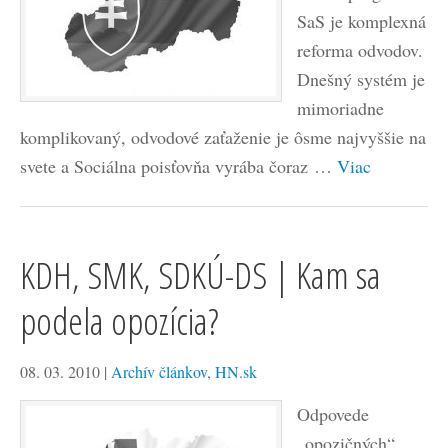
SaS je komplexná
reforma odvodov.
Dnešný systém je
mimoriadne
komplikovaný, odvodové zaťaženie je ôsme najvyššie na
svete a Sociálna poisťovňa vyrába čoraz …
Viac
KDH, SMK, SDKÚ-DS | Kam sa
podela opozícia?
08. 03. 2010
|
Archív článkov
,
HN.sk
Odpovede
„opozičných“