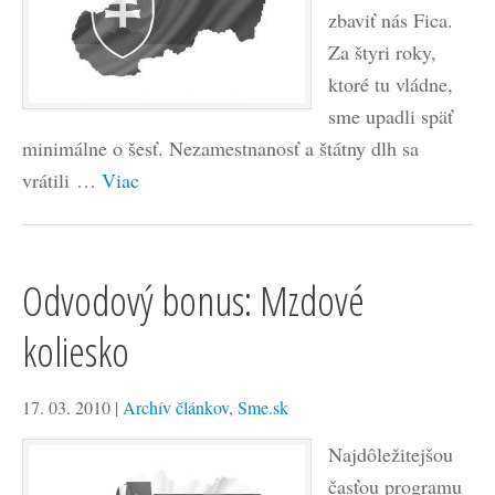
zbaviť nás Fica.
Za štyri roky,
ktoré tu vládne,
sme upadli späť
minimálne o šesť. Nezamestnanosť a štátny dlh sa
vrátili …
Viac
Odvodový bonus: Mzdové
koliesko
17. 03. 2010
|
Archív článkov
,
Sme.sk
Najdôležitejšou
časťou programu