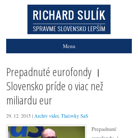
Menu
Prepadnuté eurofondy ।
Slovensko príde o viac než
miliardu eur
29. 12. 2015
|
Archív videí
,
Tlačovky SaS
Prepadnuté
eurofondy ।