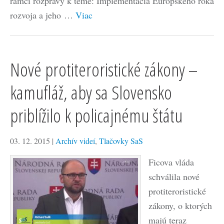
rámci rozpravy k téme: Implementácia Európskeho roka
rozvoja a jeho …
Viac
Nové protiteroristické zákony –
kamufláž, aby sa Slovensko
priblížilo k policajnému štátu
03. 12. 2015
|
Archív videí
,
Tlačovky SaS
Ficova vláda
schválila nové
protiteroristické
zákony, o ktorých
majú teraz