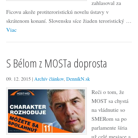
zahlasoval za
Ficovu akože protiteroristickú novelu ústavy v
skrátenom konaní. Slovensku síce žiaden teroristický …
Viac
S Bélom z MOSTa doprosta
09. 12. 2015
|
Archív článkov
,
DenníkN.sk
Reči o tom, že
MOST sa chystá
na vládnutie so
SMERom sa po
parlamente šíria
už celé mesiace a