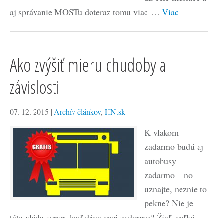
aj správanie MOSTu doteraz tomu viac …
Viac
Ako zvýšiť mieru chudoby a
závislosti
07. 12. 2015
|
Archív článkov
,
HN.sk
K vlakom
zadarmo budú aj
autobusy
zadarmo – no
uznajte, neznie to
pekne? Nie je
táto vláda super, keď dáva veci zadarmo? Žiaľ, veľká