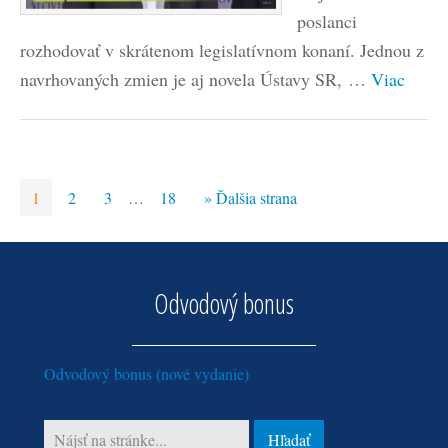
poslanci
rozhodovať v skrátenom legislatívnom konaní. Jednou z
navrhovaných zmien je aj novela Ústavy SR, …
Viac
1
2
3
…
18
» Ďalšia strana
Odvodový bonus
Odvodový bonus (nové vydanie)