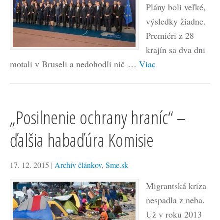
Plány boli veľké,
výsledky žiadne.
Premiéri z 28
krajín sa dva dni
motali v Bruseli a nedohodli nič …
Viac
„Posilnenie ochrany hraníc“ –
ďalšia habaďúra Komisie
17. 12. 2015
|
Archív článkov
,
Sme.sk
Migrantská kríza
nespadla z neba.
Už v roku 2013