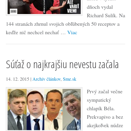
dňoch vydal
Richard Sulík. Na
144 stranách zhrnul svojich obľúbených 50 receptov a
keďže nič nechcel nechať …
Viac
Súťaž o najkrajšiu nevestu začala
14. 12. 2015
|
Archív článkov
,
Sme.sk
Prvý začal večne
sympatický
chlapík Béla.
Prekvapivo a bez
akejkoľvek núdze