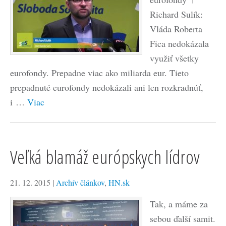
Richard Sulík:
Vláda Roberta
Fica nedokázala
využiť všetky
eurofondy. Prepadne viac ako miliarda eur. Tieto
prepadnuté eurofondy nedokázali ani len rozkradnúť,
i …
Viac
Veľká blamáž európskych lídrov
21. 12. 2015
|
Archív článkov
,
HN.sk
Tak, a máme za
sebou ďalší samit.