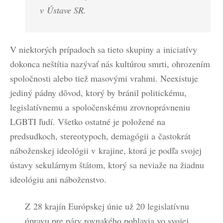
v Ústave SR.
V niektorých prípadoch sa tieto skupiny a iniciatívy
dokonca neštítia nazývať nás kultúrou smrti, ohrozením
spoločnosti alebo tiež masovými vrahmi. Neexistuje
jediný pádny dôvod, ktorý by bránil politickému,
legislatívnemu a spoločenskému zrovnoprávneniu
LGBTI ľudí. Všetko ostatné je položené na
predsudkoch, stereotypoch, demagógii a častokrát
náboženskej ideológii v krajine, ktorá je podľa svojej
ústavy sekulárnym štátom, ktorý sa neviaže na žiadnu
ideológiu ani náboženstvo.
Z 28 krajín Európskej únie už 20 legislatívnu
úpravu pre páry rovnakého pohlavia vo svojej