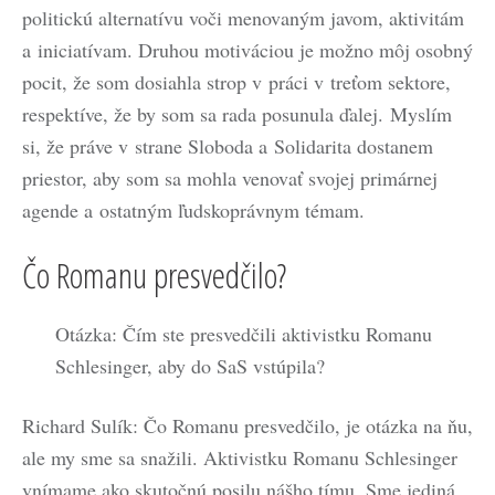
politickú alternatívu voči menovaným javom, aktivitám
a iniciatívam. Druhou motiváciou je možno môj osobný
pocit, že som dosiahla strop v práci v treťom sektore,
respektíve, že by som sa rada posunula ďalej. Myslím
si, že práve v strane Sloboda a Solidarita dostanem
priestor, aby som sa mohla venovať svojej primárnej
agende a ostatným ľudskoprávnym témam.
Čo Romanu presvedčilo?
Otázka: Čím ste presvedčili aktivistku Romanu
Schlesinger, aby do SaS vstúpila?
Richard Sulík: Čo Romanu presvedčilo, je otázka na ňu,
ale my sme sa snažili. Aktivistku Romanu Schlesinger
vnímame ako skutočnú posilu nášho tímu. Sme jediná