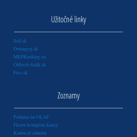
Užitočné linky
SaS.sk
Demagog.sk
MEPRanking.eu
Oldweb.Sulik.sk
Fico.sk
Zoznamy
Podania na OLAF
Ficove korupčné kauzy
Karma je zdarma