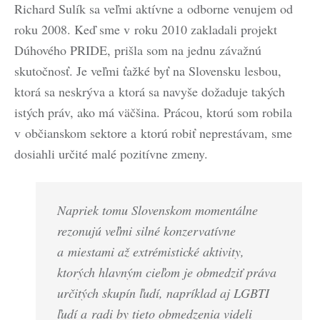
Richard Sulík sa veľmi aktívne a odborne venujem od
roku 2008. Keď sme v roku 2010 zakladali projekt
Dúhového PRIDE, prišla som na jednu závažnú
skutočnosť. Je veľmi ťažké byť na Slovensku lesbou,
ktorá sa neskrýva a ktorá sa navyše dožaduje takých
istých práv, ako má väčšina. Prácou, ktorú som robila
v občianskom sektore a ktorú robiť neprestávam, sme
dosiahli určité malé pozitívne zmeny.
Napriek tomu Slovenskom momentálne
rezonujú veľmi silné konzervatívne
a miestami až extrémistické aktivity,
ktorých hlavným cieľom je obmedziť práva
určitých skupín ľudí, napríklad aj LGBTI
ľudí a radi by tieto obmedzenia videli