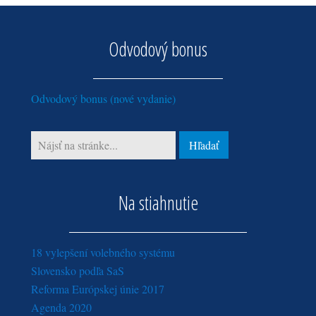
júl (1)
august (1)
február (4)
marec (11)
máj (5)
jún (7)
jún (1)
január (2)
február (7)
apríl (2)
Odvodový bonus
máj (4)
apríl (2)
január (2)
marec (10)
apríl (5)
marec (1)
február (8)
február (8)
február (1)
Odvodový bonus (nové vydanie)
január (7)
január (7)
Na stiahnutie
18 vylepšení volebného systému
Slovensko podľa SaS
Reforma Európskej únie 2017
Agenda 2020