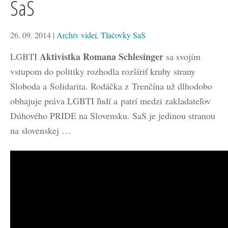
SaS
26. 09. 2014
|
Archív videí
,
Tlačovky SaS
Aktivistka Romana Schlesinger
LGBTI
sa svojím
vstupom do politiky rozhodla rozšíriť kruhy strany
Sloboda a Solidarita. Rodáčka z Trenčína už dlhodobo
obhajuje práva LGBTI ľudí a patrí medzi zakladateľov
Dúhového PRIDE na Slovensku. SaS je jedinou stranou
na slovenskej …