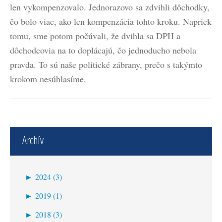
len vykompenzovalo. Jednorazovo sa zdvihli dôchodky,
čo bolo viac, ako len kompenzácia tohto kroku. Napriek
tomu, sme potom počúvali, že dvihla sa DPH a
dôchodcovia na to doplácajú, čo jednoducho nebola
pravda. To sú naše politické zábrany, prečo s takýmto
krokom nesúhlasíme.
Archív
►
2024 (3)
máj (2)
►
2019 (1)
február (1)
január (1)
►
2018 (3)