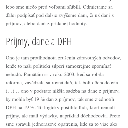
lebo sme niečo pred voľbami sľúbili. Odmietame sa
ďalej podpísať pod ďalšie zvýšenie dani, či už daní z
príjmov, alebo daní z pridanej hodnoty.
Príjmy, dane a DPH
Ono je tam protihodnota zrušenia zdravotných odvodov,
lenže to naši politickí súperi samozrejme spomínať
nebudú. Pamätám si v roku 2003, keď sa robila
reforma, zavádzala sa rovná daň, tak boli dôchodcovia
(…) …ono v podstate nižšia sadzba na dane z príjmov,
by mohla byť 19 % daň z príjmov, tak sme zjednotili
DPH na 19 %. To logicky postihlo ľudí, ktorí nemali
príjmy, ale mali výdavky, napríklad dôchodcovia. Preto
sme spravili jednorazové opatrenia, kde sa to viac ako