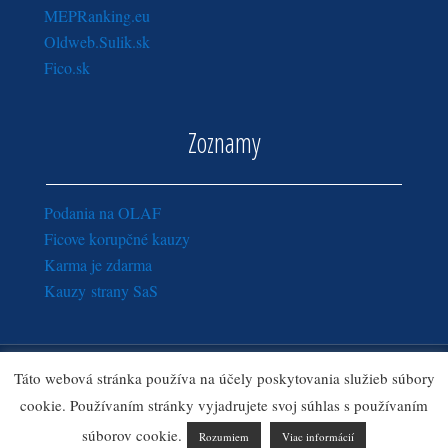
MEPRanking.eu
Oldweb.Sulik.sk
Fico.sk
Zoznamy
Podania na OLAF
Ficove korupčné kauzy
Karma je zdarma
Kauzy strany SaS
Copyright © 2016 - 2018
Sulik.sk
· Všetky práva vyhradené.
Táto webová stránka používa na účely poskytovania služieb súbory
Zásady ochrany osobných údajov
|
Ozn
amy pre správcu webu
cookie. Používaním stránky vyjadrujete svoj súhlas s používaním
Sulik.sk
súborov cookie.
Rozumiem
Viac informácií