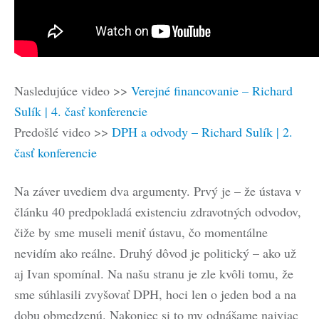
Nasledujúce video >>
Verejné financovanie – Richard
Sulík | 4. časť konferencie
Predošlé video >>
DPH a odvody – Richard Sulík | 2.
časť konferencie
Na záver uvediem dva argumenty. Prvý je – že ústava v
článku 40 predpokladá existenciu zdravotných odvodov,
čiže by sme museli meniť ústavu, čo momentálne
nevidím ako reálne. Druhý dôvod je politický – ako už
aj Ivan spomínal. Na našu stranu je zle kvôli tomu, že
sme súhlasili zvyšovať DPH, hoci len o jeden bod a na
dobu obmedzenú. Nakoniec si to my odnášame najviac