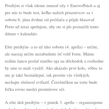
Predtým si však ideme zmerať sily v Eurovoľbách a aj
pre nás to bude test, koľko našich priaznivcov sa v
sobotu 6. júna dvihne od počítača a pôjde hlasovať.
Preto už teraz apelujem, aby ste si pls poznačili tento
dátum v kalendári.
Ešte predtým- a to už túto sobotu (4. apríla) – určite,
ale naozaj určite nezabudnite ísť voliť Ivetu. Máme
reálnu šancu poslať starého uja na dôchodok a rozhodne
by sme to mali využiť. Ako ukázalo prvé kolo, vôbec to
nie je také beznádejné, tak prosím vás všetkých,
nechajte slušnosť zvíťaziť. Čerešničkou na torte bude
frčka rovno medzi premiérove oči.
A ešte deň predtým – v piatok 3. apríla – organizujeme