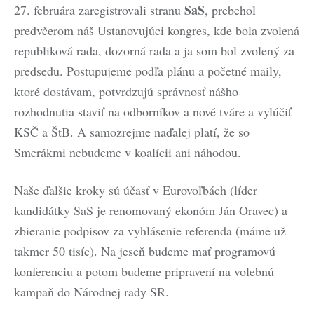
SaS
27. februára zaregistrovali stranu
, prebehol
predvčerom náš Ustanovujúci kongres, kde bola zvolená
republiková rada, dozorná rada a ja som bol zvolený za
predsedu. Postupujeme podľa plánu a početné maily,
ktoré dostávam, potvrdzujú správnosť nášho
rozhodnutia staviť na odborníkov a nové tváre a vylúčiť
KSČ a ŠtB. A samozrejme naďalej platí, že so
Smerákmi nebudeme v koalícii ani náhodou.
Naše ďalšie kroky sú účasť v Eurovoľbách (líder
kandidátky SaS je renomovaný ekonóm Ján Oravec) a
zbieranie podpisov za vyhlásenie referenda (máme už
takmer 50 tisíc). Na jeseň budeme mať programovú
konferenciu a potom budeme pripravení na volebnú
kampaň do Národnej rady SR.