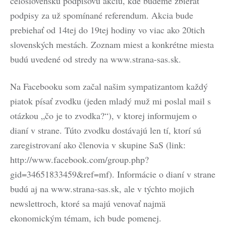
celoslovenskú podpisovú akciu, kde budeme zbierať
podpisy za už spomínané referendum. Akcia bude
prebiehať od 14tej do 19tej hodiny vo viac ako 20tich
slovenských mestách. Zoznam miest a konkrétne miesta
budú uvedené od stredy na www.strana-sas.sk.
Na Facebooku som začal našim sympatizantom každý
piatok písať zvodku (jeden mladý muž mi poslal mail s
otázkou „čo je to zvodka?“), v ktorej informujem o
dianí v strane. Túto zvodku dostávajú len tí, ktorí sú
zaregistrovaní ako členovia v skupine SaS (link:
http://www.facebook.com/group.php?
gid=34651833459&ref=mf). Informácie o dianí v strane
budú aj na www.strana-sas.sk, ale v týchto mojich
newslettroch, ktoré sa majú venovať najmä
ekonomickým témam, ich bude pomenej.