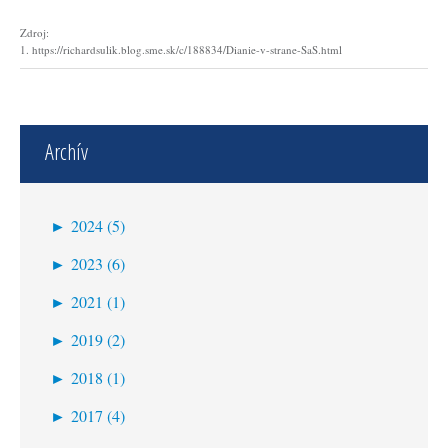
Zdroj:
1. https://richardsulik.blog.sme.sk/c/188834/Dianie-v-strane-SaS.html
Archív
►
2024 (5)
máj (2)
►
2023 (6)
apríl (2)
december (1)
►
2021 (1)
marec (1)
október (1)
apríl (1)
►
2019 (2)
september (3)
máj (1)
►
2018 (1)
február (1)
január (1)
máj (1)
►
2017 (4)
júl (1)