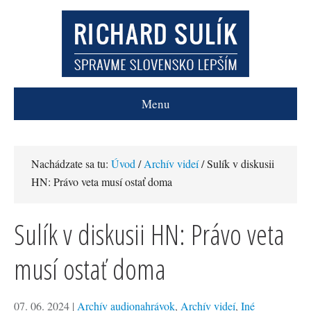
Menu
Nachádzate sa tu:
Úvod
/
Archív videí
/ Sulík v diskusii
HN: Právo veta musí ostať doma
Sulík v diskusii HN: Právo veta
musí ostať doma
07. 06. 2024
|
Archív audionahrávok
,
Archív videí
,
Iné