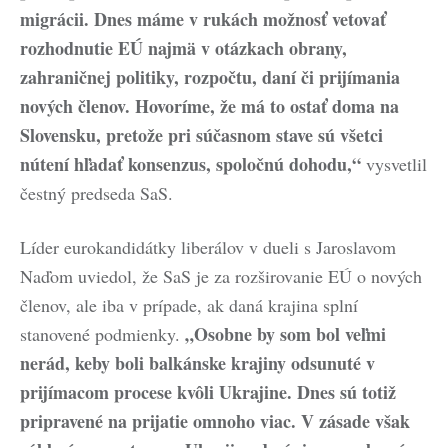
migrácii. Dnes máme v rukách možnosť vetovať
rozhodnutie EÚ najmä v otázkach obrany,
zahraničnej politiky, rozpočtu, daní či prijímania
nových členov. Hovoríme, že má to ostať doma na
Slovensku, pretože pri súčasnom stave sú všetci
nútení hľadať konsenzus, spoločnú dohodu,“
vysvetlil
čestný predseda SaS.
Líder eurokandidátky liberálov v dueli s Jaroslavom
Naďom uviedol, že SaS je za rozširovanie EÚ o nových
členov, ale iba v prípade, ak daná krajina splní
„Osobne by som bol veľmi
stanovené podmienky.
nerád, keby boli balkánske krajiny odsunuté v
prijímacom procese kvôli Ukrajine. Dnes sú totiž
pripravené na prijatie omnoho viac. V zásade však