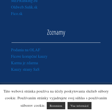
MEPRanking.eu
Oldweb.Sulik.sk
Fico.sk
Zoznamy
Podania na OLAF
Ficove korupčné kauzy
Karma je zdarma
Kauzy strany SaS
Copyright © 2016 - 2018
Sulik.sk
· Všetky práva vyhradené.
Táto webová stránka používa na účely poskytovania služieb súbory
Zásady ochrany osobných údajov
|
Ozn
amy pre správcu webu
cookie. Používaním stránky vyjadrujete svoj súhlas s používaním
Sulik.sk
súborov cookie.
Rozumiem
Viac informácií