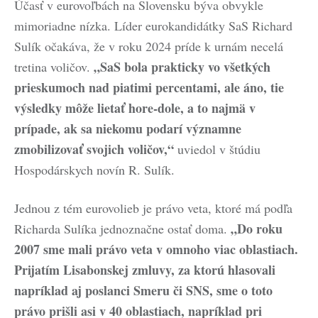
Účasť v eurovoľbách na Slovensku býva obvykle
mimoriadne nízka. Líder eurokandidátky SaS Richard
Sulík očakáva, že v roku 2024 príde k urnám necelá
„SaS bola prakticky vo všetkých
tretina voličov.
prieskumoch nad piatimi percentami, ale áno, tie
výsledky môže lietať hore-dole, a to najmä v
prípade, ak sa niekomu podarí významne
zmobilizovať svojich voličov,“
uviedol v štúdiu
Hospodárskych novín R. Sulík.
Jednou z tém eurovolieb je právo veta, ktoré má podľa
„Do roku
Richarda Sulíka jednoznačne ostať doma.
2007 sme mali právo veta v omnoho viac oblastiach.
Prijatím Lisabonskej zmluvy, za ktorú hlasovali
napríklad aj poslanci Smeru či SNS, sme o toto
právo prišli asi v 40 oblastiach, napríklad pri