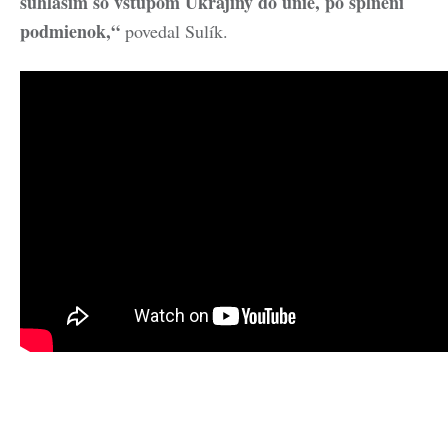
súhlasím so vstupom Ukrajiny do únie, po splnení
podmienok,“
povedal Sulík.