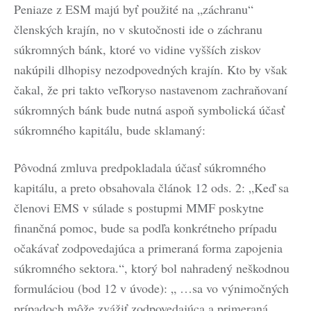
Peniaze z ESM majú byť použité na „záchranu“
členských krajín, no v skutočnosti ide o záchranu
súkromných bánk, ktoré vo vidine vyšších ziskov
nakúpili dlhopisy nezodpovedných krajín. Kto by však
čakal, že pri takto veľkoryso nastavenom zachraňovaní
súkromných bánk bude nutná aspoň symbolická účasť
súkromného kapitálu, bude sklamaný:
Pôvodná zmluva predpokladala účasť súkromného
kapitálu, a preto obsahovala článok 12 ods. 2: „Keď sa
členovi EMS v súlade s postupmi MMF poskytne
finančná pomoc, bude sa podľa konkrétneho prípadu
očakávať zodpovedajúca a primeraná forma zapojenia
súkromného sektora.“, ktorý bol nahradený neškodnou
formuláciou (bod 12 v úvode): „ …sa vo výnimočných
prípadoch môže zvážiť zodpovedajúca a primeraná