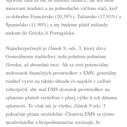
menovaní úradníci a na jednoduchú väčšinu stačí, keď
sa dohodne Francúzsko (20,39%), Taliansko (17,91%) a
Španielsko (11,90%) a my budeme platiť miliardy
niekam do Grécka či Portugalska.
Najnebezpečnejší je článok 9, ods. 3, ktorý dáva
Generálnemu riaditeľovi, teda jednému jedinému
človeku, až absurdnú moc: Ak sa zistí potenciálny
nedostatok finančných prostriedkov v EMS, generálny
riaditeľ vyzve na takúto úhradu čo najskôr s cieľom
zabezpečiť, aby mal EMS dostatok prostriedkov na
splatenie platieb veriteľom v plnej výške k ich dátumu
splatnosti. To však nie je všetko, článok 9 ods. 3
pokračuje priam strašidelne: Členovia EMS sa týmto
neodvolateľne a bezpodmienečne zaväzujú, že