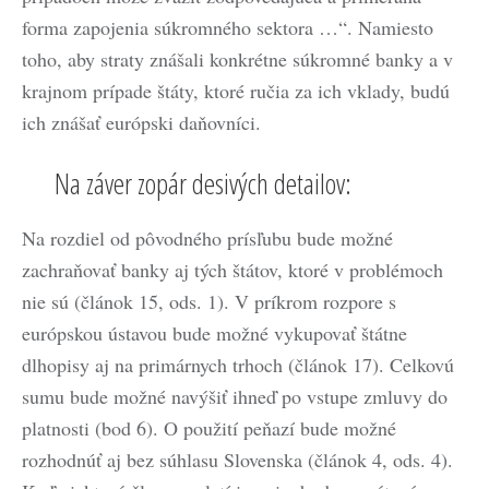
forma zapojenia súkromného sektora …“. Namiesto
toho, aby straty znášali konkrétne súkromné banky a v
krajnom prípade štáty, ktoré ručia za ich vklady, budú
ich znášať európski daňovníci.
Na záver zopár desivých detailov:
Na rozdiel od pôvodného prísľubu bude možné
zachraňovať banky aj tých štátov, ktoré v problémoch
nie sú (článok 15, ods. 1). V príkrom rozpore s
európskou ústavou bude možné vykupovať štátne
dlhopisy aj na primárnych trhoch (článok 17). Celkovú
sumu bude možné navýšiť ihneď po vstupe zmluvy do
platnosti (bod 6). O použití peňazí bude možné
rozhodnúť aj bez súhlasu Slovenska (článok 4, ods. 4).