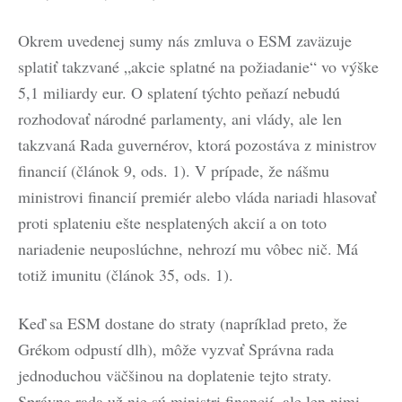
Okrem uvedenej sumy nás zmluva o ESM zaväzuje
splatiť takzvané „akcie splatné na požiadanie“ vo výške
5,1 miliardy eur. O splatení týchto peňazí nebudú
rozhodovať národné parlamenty, ani vlády, ale len
takzvaná Rada guvernérov, ktorá pozostáva z ministrov
financií (článok 9, ods. 1). V prípade, že nášmu
ministrovi financií premiér alebo vláda nariadi hlasovať
proti splateniu ešte nesplatených akcií a on toto
nariadenie neuposlúchne, nehrozí mu vôbec nič. Má
totiž imunitu (článok 35, ods. 1).
Keď sa ESM dostane do straty (napríklad preto, že
Grékom odpustí dlh), môže vyzvať Správna rada
jednoduchou väčšinou na doplatenie tejto straty.
Správna rada už nie sú ministri financií, ale len nimi