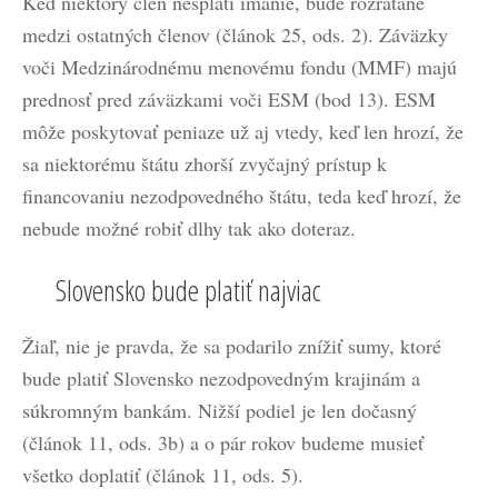
Keď niektorý člen nesplatí imanie, bude rozrátané
medzi ostatných členov (článok 25, ods. 2). Záväzky
voči Medzinárodnému menovému fondu (MMF) majú
prednosť pred záväzkami voči ESM (bod 13). ESM
môže poskytovať peniaze už aj vtedy, keď len hrozí, že
sa niektorému štátu zhorší zvyčajný prístup k
financovaniu nezodpovedného štátu, teda keď hrozí, že
nebude možné robiť dlhy tak ako doteraz.
Slovensko bude platiť najviac
Žiaľ, nie je pravda, že sa podarilo znížiť sumy, ktoré
bude platiť Slovensko nezodpovedným krajinám a
súkromným bankám. Nižší podiel je len dočasný
(článok 11, ods. 3b) a o pár rokov budeme musieť
všetko doplatiť (článok 11, ods. 5).