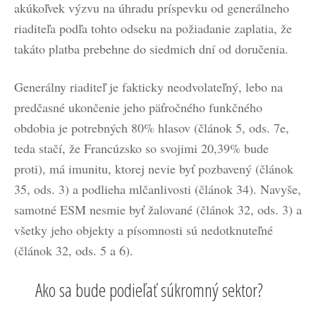
akúkoľvek výzvu na úhradu príspevku od generálneho
riaditeľa podľa tohto odseku na požiadanie zaplatia, že
takáto platba prebehne do siedmich dní od doručenia.
Generálny riaditeľ je fakticky neodvolateľný, lebo na
predčasné ukončenie jeho päťročného funkčného
obdobia je potrebných 80% hlasov (článok 5, ods. 7e,
teda stačí, že Francúzsko so svojimi 20,39% bude
proti), má imunitu, ktorej nevie byť pozbavený (článok
35, ods. 3) a podlieha mlčanlivosti (článok 34). Navyše,
samotné ESM nesmie byť žalované (článok 32, ods. 3) a
všetky jeho objekty a písomnosti sú nedotknuteľné
(článok 32, ods. 5 a 6).
Ako sa bude podieľať súkromný sektor?