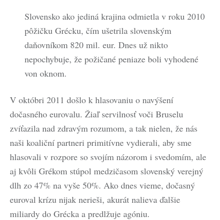
Slovensko ako jediná krajina odmietla v roku 2010
pôžičku Grécku, čím ušetrila slovenským
daňovníkom 820 mil. eur. Dnes už nikto
nepochybuje, že požičané peniaze boli vyhodené
von oknom.
V októbri 2011 došlo k hlasovaniu o navýšení
dočasného eurovalu. Žiaľ servilnosť voči Bruselu
zvíťazila nad zdravým rozumom, a tak nielen, že nás
naši koaliční partneri primitívne vydierali, aby sme
hlasovali v rozpore so svojím názorom i svedomím, ale
aj kvôli Grékom stúpol medzičasom slovenský verejný
dlh zo 47% na vyše 50%. Ako dnes vieme, dočasný
euroval krízu nijak nerieši, akurát nalieva ďalšie
miliardy do Grécka a predlžuje agóniu.