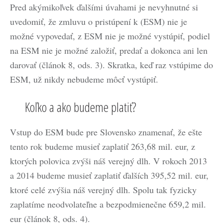
Pred akýmikoľvek ďalšími úvahami je nevyhnutné si
uvedomiť, že zmluvu o pristúpení k (ESM) nie je
možné vypovedať, z ESM nie je možné vystúpiť, podiel
na ESM nie je možné založiť, predať a dokonca ani len
darovať (článok 8, ods. 3). Skratka, keď raz vstúpime do
ESM, už nikdy nebudeme môcť vystúpiť.
Koľko a ako budeme platiť?
Vstup do ESM bude pre Slovensko znamenať, že ešte
tento rok budeme musieť zaplatiť 263,68 mil. eur, z
ktorých polovica zvýši náš verejný dlh. V rokoch 2013
a 2014 budeme musieť zaplatiť ďalších 395,52 mil. eur,
ktoré celé zvýšia náš verejný dlh. Spolu tak fyzicky
zaplatíme neodvolateľne a bezpodmienečne 659,2 mil.
eur (článok 8, ods. 4).