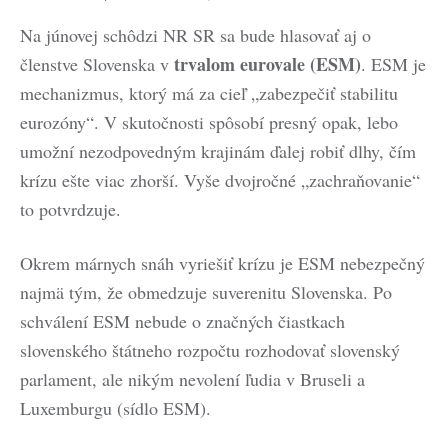
Na júnovej schôdzi NR SR sa bude hlasovať aj o
trvalom eurovale (ESM)
členstve Slovenska v
. ESM je
mechanizmus, ktorý má za cieľ „zabezpečiť stabilitu
eurozóny“. V skutočnosti spôsobí presný opak, lebo
umožní nezodpovedným krajinám ďalej robiť dlhy, čím
krízu ešte viac zhorší. Vyše dvojročné „zachraňovanie“
to potvrdzuje.
Okrem márnych snáh vyriešiť krízu je ESM nebezpečný
najmä tým, že obmedzuje suverenitu Slovenska. Po
schválení ESM nebude o značných čiastkach
slovenského štátneho rozpočtu rozhodovať slovenský
parlament, ale nikým nevolení ľudia v Bruseli a
Luxemburgu (sídlo ESM).