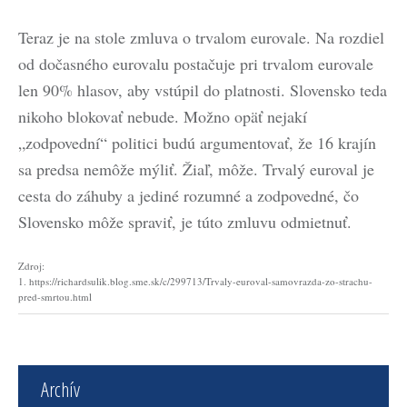
Teraz je na stole zmluva o trvalom eurovale. Na rozdiel
od dočasného eurovalu postačuje pri trvalom eurovale
len 90% hlasov, aby vstúpil do platnosti. Slovensko teda
nikoho blokovať nebude. Možno opäť nejakí
„zodpovední“ politici budú argumentovať, že 16 krajín
sa predsa nemôže mýliť. Žiaľ, môže. Trvalý euroval je
cesta do záhuby a jediné rozumné a zodpovedné, čo
Slovensko môže spraviť, je túto zmluvu odmietnuť.
Zdroj:
1. https://richardsulik.blog.sme.sk/c/299713/Trvaly-euroval-samovrazda-zo-strachu-
pred-smrtou.html
Archív