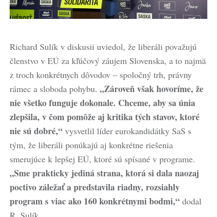
Richard Sulík v diskusii uviedol, že liberáli považujú
členstvo v EÚ za kľúčový záujem Slovenska, a to najmä
z troch konkrétnych dôvodov – spoločný trh, právny
„Zároveň však hovoríme, že
rámec a sloboda pohybu.
nie všetko funguje dokonale. Chceme, aby sa únia
zlepšila, v čom pomôže aj kritika tých stavov, ktoré
nie sú dobré,“
vysvetlil líder eurokandidátky SaS s
tým, že liberáli ponúkajú aj konkrétne riešenia
smerujúce k lepšej EÚ, ktoré sú spísané v programe.
„Sme prakticky jediná strana, ktorá si dala naozaj
poctivo záležať a predstavila riadny, rozsiahly
program s viac ako 160 konkrétnymi bodmi,“
dodal
R. Sulík.