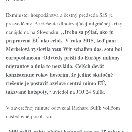
Exminister hospodárstva a čestný predseda SaS je
presvedčený, že riešenie dlhotrvajúcej migračnej krízy
„Treba sa pýtať, ako je
nenájdeme na Slovensku.
pripravená EÚ ako celok. V roku 2015, keď pani
Merkelová vyslovila vetu Wir schaffen das, som bol
europoslancom. Odvtedy prišli do Európy milióny
migrantov a únia to nezvláda. Celých deväť
konzistentne rokov hovorím, že jediné skutočné
riešenie je postaviť azylové centrá mimo EÚ,
takzvané hotspoty,“
uviedol na JOJ 24 Sulík.
V záverečnej minúte odovzdal Richard Sulík voličom
nasledovné posolstvo: