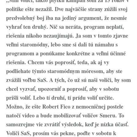
„Milí voliči, takto plytkú kampaň som za 15 rokov v
politike ešte nezažil. Dve najväčšie strany zúžili svoj
predvolebný boj iba na jediný argument, že nesmie
vyhrať ten druhý. Nič sa neráta, program neplatí,
riešenia nikoho nezaujímajú. Ja som v tomto zjavne
veľmi staromódny, lebo sme si dali tú námahu s
programom a ponúkame konkrétne a veľmi účinné
riešenia. Chcem vás poprosiť, teda, ak aj vy
podliehate týmto staromódnym móresom, aby ste
zvážili voľbu SaS. A tých, čo už sú naši voliči, by som
chcel vyzvať, upozorniť a poprosiť, aby v sobotu
prišli voliť. Lebo tí druhí, tí prídu voliť určite.
Možno, že ešte Robert Fico z nemocničnej postele
natočí video a bude mobilizovať voličov Smeru. To
samozrejme vie zvrátiť výsledok, keď je nízka účasť.
Voliči SaS, prosím vás pekne, poďte v sobotu k