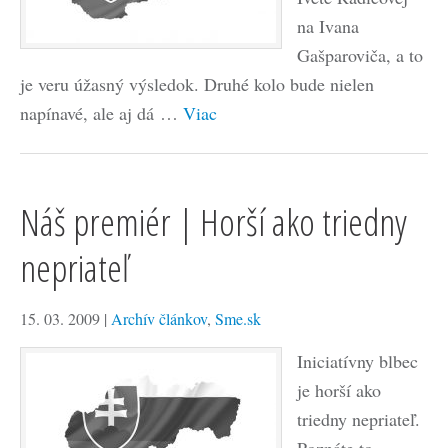
na Ivana
Gašparoviča, a to
je veru úžasný výsledok. Druhé kolo bude nielen
napínavé, ale aj dá …
Viac
Náš premiér | Horší ako triedny
nepriateľ
15. 03. 2009
|
Archív článkov
,
Sme.sk
Iniciatívny blbec
je horší ako
triedny nepriateľ.