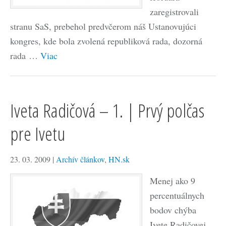
zaregistrovali
stranu SaS, prebehol predvčerom náš Ustanovujúci
kongres, kde bola zvolená republiková rada, dozorná
rada …
Viac
Iveta Radičová – 1. | Prvý polčas
pre Ivetu
23. 03. 2009
|
Archív článkov
,
HN.sk
Menej ako 9
percentuálnych
bodov chýba
Ivete Radičovej