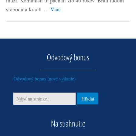
muži. Komunisti tu páchali zlo 40 rokov. Brali ľuďom
slobodu a kradli …
Viac
Odvodový bonus
Odvodový bonus (nové vydanie)
Na stiahnutie