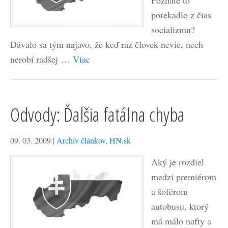
Poznáte to
porekadlo z čias
socializmu?
Dávalo sa tým najavo, že keď raz človek nevie, nech
nerobí radšej …
Viac
Odvody: Ďalšia fatálna chyba
09. 03. 2009
|
Archív článkov
,
HN.sk
Aký je rozdiel
medzi premiérom
a šoférom
autobusu, ktorý
má málo nafty a