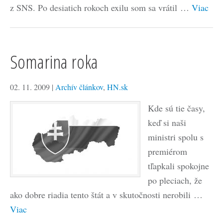
z SNS. Po desiatich rokoch exilu som sa vrátil …
Viac
Somarina roka
02. 11. 2009
|
Archív článkov
,
HN.sk
Kde sú tie časy,
keď si naši
ministri spolu s
premiérom
tľapkali spokojne
po pleciach, že
ako dobre riadia tento štát a v skutočnosti nerobili …
Viac