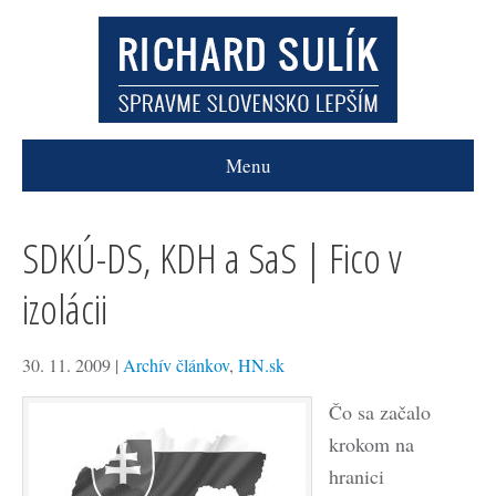
Menu
SDKÚ-DS, KDH a SaS | Fico v
izolácii
30. 11. 2009
|
Archív článkov
,
HN.sk
Čo sa začalo
krokom na
hranici