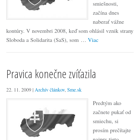
smiešnosti,
začína dnes
naberať vážne
kontúry. V novembri 2008, keď som ohlásil vznik strany
Sloboda a Solidarita (SaS), som …
Viac
Pravica konečne zvíťazila
22. 11. 2009
|
Archív článkov
,
Sme.sk
Predtým ako
začnete pukať od
smiechu, si
prosím prečítajte
najprv tieto