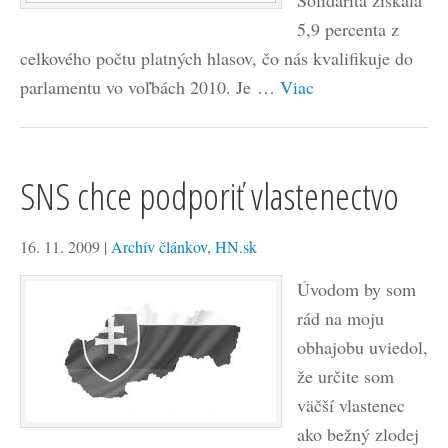
Solidarita získala
5,9 percenta z
celkového počtu platných hlasov, čo nás kvalifikuje do
parlamentu vo voľbách 2010. Je …
Viac
SNS chce podporiť vlastenectvo
16. 11. 2009
|
Archív článkov
,
HN.sk
Úvodom by som
rád na moju
obhajobu uviedol,
že určite som
väčší vlastenec
ako bežný zlodej