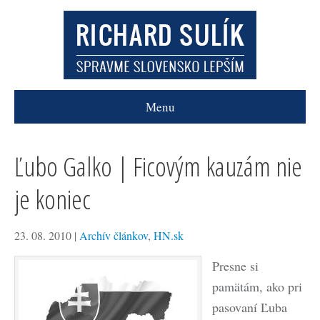
Menu
Ľubo Galko | Ficovým kauzám nie
je koniec
23. 08. 2010
|
Archív článkov
,
HN.sk
Presne si
pamätám, ako pri
pasovaní Ľuba