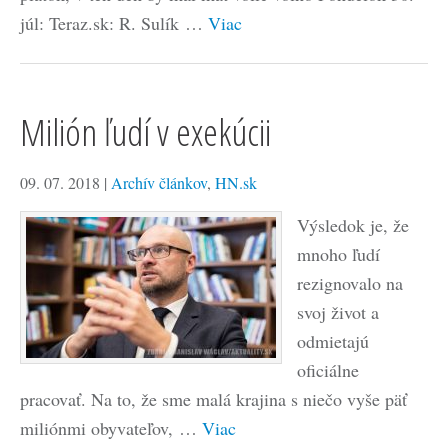
júl: Teraz.sk: R. Sulík …
Viac
Milión ľudí v exekúcii
09. 07. 2018
|
Archív článkov
,
HN.sk
Výsledok je, že
mnoho ľudí
rezignovalo na
svoj život a
odmietajú
oficiálne
pracovať. Na to, že sme malá krajina s niečo vyše päť
miliónmi obyvateľov, …
Viac