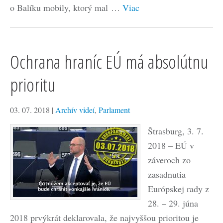
o Balíku mobily, ktorý mal …
Viac
Ochrana hraníc EÚ má absolútnu
prioritu
03. 07. 2018
|
Archív videí
,
Parlament
Štrasburg, 3. 7.
2018 – EÚ v
záveroch zo
zasadnutia
Európskej rady z
28. – 29. júna
2018 prvýkrát deklarovala, že najvyššou prioritou je