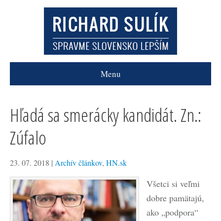
Menu
Hľadá sa smerácky kandidát. Zn.:
Zúfalo
23. 07. 2018
|
Archív článkov
,
HN.sk
Všetci si veľmi
dobre pamätajú,
ako „podpora“