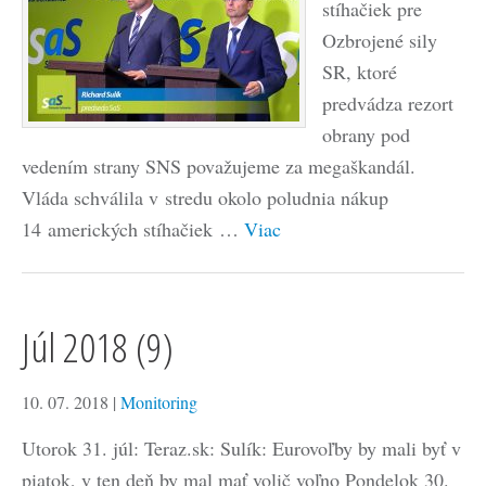
stíhačiek pre
Ozbrojené sily
SR, ktoré
predvádza rezort
obrany pod
vedením strany SNS považujeme za megaškandál.
Vláda schválila v stredu okolo poludnia nákup
14 amerických stíhačiek …
Viac
Júl 2018 (9)
10. 07. 2018
|
Monitoring
Utorok 31. júl: Teraz.sk: Sulík: Eurovoľby by mali byť v
piatok, v ten deň by mal mať volič voľno Pondelok 30.