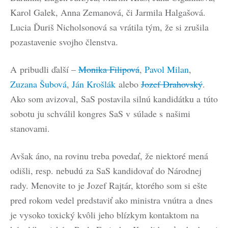
Karol Galek, Anna Zemanová, či Jarmila Halgašová.
Lucia Ďuriš Nicholsonová sa vrátila tým, že si zrušila
pozastavenie svojho členstva.
A pribudli ďalší –
Monika Filipová
,
Pavol Milan
,
Zuzana Šubová
,
Ján Krošlák
alebo
Jozef Drahovský
.
Ako som avizoval, SaS postavila silnú kandidátku a túto
sobotu ju schválil kongres SaS v súlade s našimi
stanovami.
Avšak áno, na rovinu treba povedať, že niektoré mená
odišli, resp. nebudú za SaS kandidovať do Národnej
rady. Menovite to je Jozef Rajtár, ktorého som si ešte
pred rokom vedel predstaviť ako ministra vnútra a dnes
je vysoko toxický kvôli jeho blízkym kontaktom na