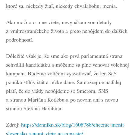
ktoré sa, niekedy žiaľ, niekedy chvalabohu, menia.
Ako možno o mne viete, nevynášam von detaily
z vnútrostraníckeho života a preto nepôjdem do ďalších
podrobností.
Dôležité však je, že sme ako prvá parlamentná strana
schválili kandidátku a môžeme sa plne venovať volebnej
kampani. Budeme voličom vysvetľovať, že len SaS
ponúka štíhly štát a nízke dane. Samozrejme naďalej
platí, že do vlády nepôjdeme so Smerom, SNS
a stranou Mariána Kotlebu a po novom ani s novou
stranou Štefana Harabina.
Zdroj:
https://dennikn.sk/blog/1608788/chceme-menit-
slovensko-s-nami-viete-na-com-ste/