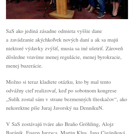
SaS ako jediná zásadne odmieta vyššie dane
a zavádzanie akýchkoľvek nových daní a ak sa majú
niektoré výdavky zvýšiť, musia sa iné ušetriť. Zároveň
dôsledne vravíme menej regulácie, menej byrokracie,
menej buzerácie.
Možno si teraz kladiete otázku, kto by mal tento
odvážny cieľ realizovať, keď po sobotnom kongrese
„Sulík zostal sám v strane bezmenných tlieskačov“, ako
nekorektne píše Juraj Javorský na DenníkuN.
V SaS zostávajú tváre ako Braňo Gröhling, Alojz
Baránik, Eugen Jurzyca, Martin Klus, Jana Cigániková,