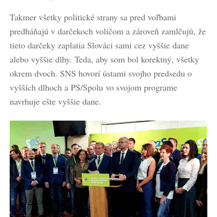
Takmer všetky politické strany sa pred voľbami
predháňajú v darčekoch voličom a zároveň zamlčujú, že
tieto darčeky zaplatia Slováci sami cez vyššie dane
alebo vyššie dlhy. Teda, aby som bol korektný, všetky
okrem dvoch. SNS hovorí ústami svojho predsedu o
vyšších dlhoch a PS/Spolu vo svojom programe
navrhuje ešte vyššie dane.