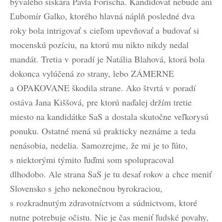
bývalého siskára Pavla Forischa. Kandidovať nebude ani
Ľubomír Galko, ktorého hlavná náplň posledné dva
roky bola intrigovať s cieľom upevňovať a budovať si
mocenskú pozíciu, na ktorú mu nikto nikdy nedal
mandát. Tretia v poradí je Natália Blahová, ktorá bola
dokonca vylúčená zo strany, lebo ZÁMERNE
a OPAKOVANE škodila strane. Ako štvrtá v poradí
ostáva Jana Kiššová, pre ktorú naďalej držím tretie
miesto na kandidátke SaS a dostala skutočne veľkorysú
ponuku. Ostatné mená sú prakticky neznáme a teda
nenásobia, nedelia. Samozrejme, že mi je to ľúto,
s niektorými týmito ľuďmi som spolupracoval
dlhodobo. Ale strana SaS je tu desať rokov a chce meniť
Slovensko s jeho nekonečnou byrokraciou,
s rozkradnutým zdravotníctvom a súdnictvom, ktoré
nutne potrebuje očistu. Nie je čas meniť ľudské povahy,