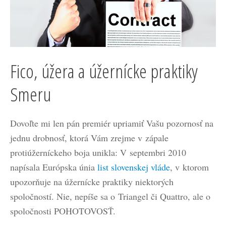
Fico, úžera a úžernícke praktiky
Smeru
Dovoľte mi len pán premiér upriamiť Vašu pozornosť na
jednu drobnosť, ktorá Vám zrejme v zápale
protiúžerníckeho boja unikla: V septembri 2010
napísala Európska únia
list slovenskej vláde
, v ktorom
upozorňuje na úžernícke praktiky niektorých
spoločností. Nie, nepíše sa o Triangel či Quattro, ale o
spoločnosti POHOTOVOSŤ.