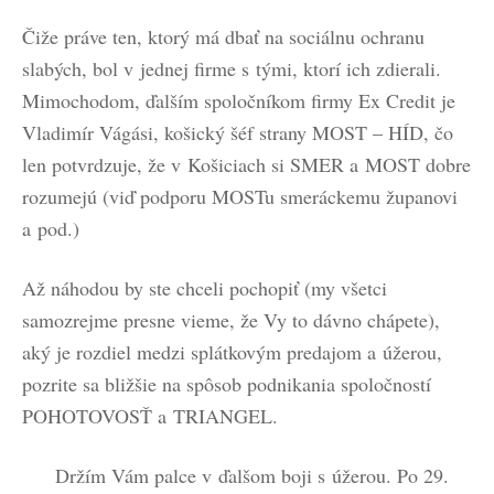
Čiže práve ten, ktorý má dbať na sociálnu ochranu
slabých, bol v jednej firme s tými, ktorí ich zdierali.
Mimochodom, ďalším spoločníkom firmy Ex Credit je
Vladimír Vágási, košický šéf strany MOST – HÍD, čo
len potvrdzuje, že v Košiciach si SMER a MOST dobre
rozumejú (viď podporu MOSTu smeráckemu županovi
a pod.)
Až náhodou by ste chceli pochopiť (my všetci
samozrejme presne vieme, že Vy to dávno chápete),
aký je rozdiel medzi splátkovým predajom a úžerou,
pozrite sa bližšie na spôsob podnikania spoločností
POHOTOVOSŤ a TRIANGEL.
Držím Vám palce v ďalšom boji s úžerou. Po 29.