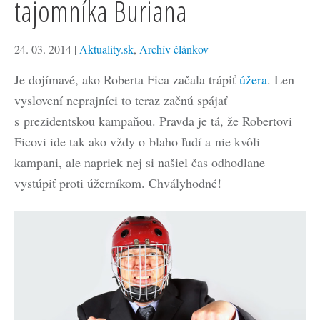
tajomníka Buriana
24. 03. 2014
|
Aktuality.sk
,
Archív článkov
Je dojímavé, ako Roberta Fica začala trápiť
úžera
. Len
vyslovení neprajníci to teraz začnú spájať
s prezidentskou kampaňou. Pravda je tá, že Robertovi
Ficovi ide tak ako vždy o blaho ľudí a nie kvôli
kampani, ale napriek nej si našiel čas odhodlane
vystúpiť proti úžerníkom. Chvályhodné!