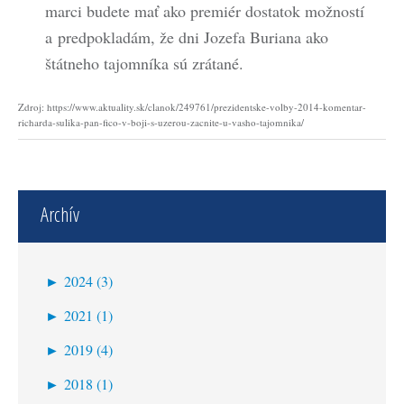
marci budete mať ako premiér dostatok možností
a predpokladám, že dni Jozefa Buriana ako
štátneho tajomníka sú zrátané.
Zdroj: https://www.aktuality.sk/clanok/249761/prezidentske-volby-2014-komentar-
richarda-sulika-pan-fico-v-boji-s-uzerou-zacnite-u-vasho-tajomnika/
Archív
►
2024 (3)
apríl (3)
►
2021 (1)
marec (1)
►
2019 (4)
apríl (1)
►
2018 (1)
marec (1)