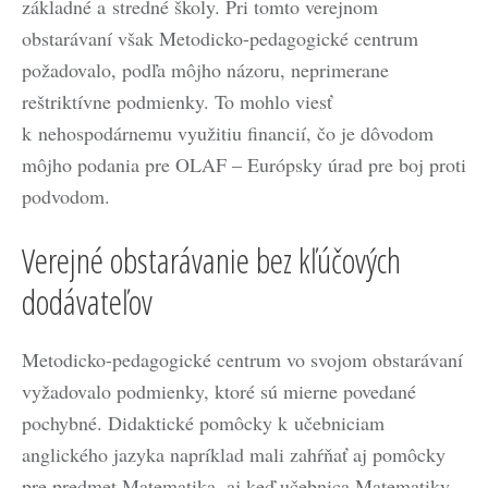
základné a stredné školy. Pri tomto verejnom
obstarávaní však Metodicko-pedagogické centrum
požadovalo, podľa môjho názoru, neprimerane
reštriktívne podmienky. To mohlo viesť
k nehospodárnemu využitiu financií, čo je dôvodom
môjho podania pre OLAF – Európsky úrad pre boj proti
podvodom.
Verejné obstarávanie bez kľúčových
dodávateľov
Metodicko-pedagogické centrum vo svojom obstarávaní
vyžadovalo podmienky, ktoré sú mierne povedané
pochybné. Didaktické pomôcky k učebniciam
anglického jazyka napríklad mali zahŕňať aj pomôcky
pre predmet Matematika, aj keď učebnica Matematiky