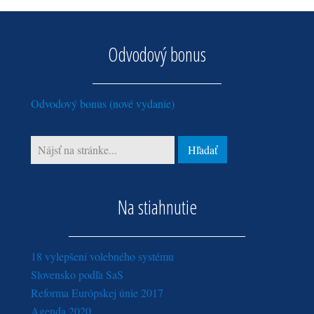
jún (1)
jún (4)
marec (2)
máj (4)
máj (3)
február (3)
apríl (5)
Odvodový bonus
január (4)
marec (3)
február (10)
Odvodový bonus (nové vydanie)
Na stiahnutie
18 vylepšení volebného systému
Slovensko podľa SaS
Reforma Európskej únie 2017
Agenda 2020