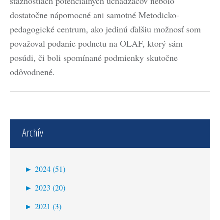
sťažnostiach potenciálnych uchádzačov nebolo
dostatočne nápomocné ani samotné Metodicko-
pedagogické centrum, ako jedinú ďalšiu možnosť som
považoval podanie podnetu na OLAF, ktorý sám
posúdi, či boli spomínané podmienky skutočne
odôvodnené.
Archív
►
2024 (51)
jún (2)
►
2023 (20)
máj (16)
december (3)
►
2021 (3)
apríl (14)
november (7)
december (2)