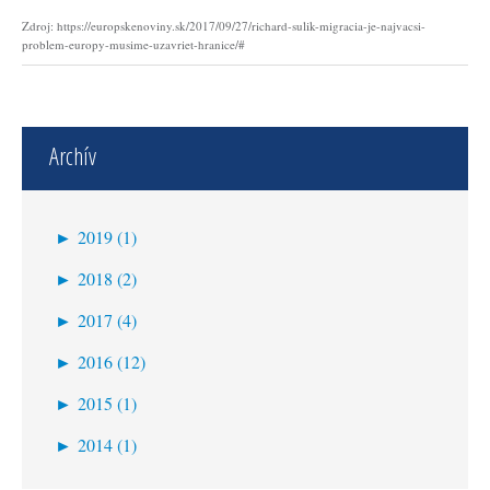
Zdroj: https://europskenoviny.sk/2017/09/27/richard-sulik-migracia-je-najvacsi-
problem-europy-musime-uzavriet-hranice/#
Archív
►
2019 (1)
január (1)
►
2018 (2)
jún (2)
►
2017 (4)
september (1)
►
2016 (12)
júl (2)
november (2)
►
2015 (1)
máj (1)
október (3)
marec (1)
►
2014 (1)
september (1)
január (1)