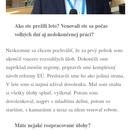
Ako ste prežili leto? Venovali ste sa počas
voľných dní aj nedokončenej práci?
Neskromne sa chcem pochváliť, že za prvý polrok som
ukončil viacero rozsiahlych úloh. Dokončili sme
napríklad menšie regióny, pripravili sme komplexný
návrh reformy EÚ. Predstavili sme ho ako jediná strana.
V lete som si najmä užíval dovolenku. Mal som snahu
si všetky úlohy splniť, vyškrtať. Potom som
dovolenkoval, najprv s mladšími deťmi, potom so
staršími, s kamarátmi a teraz sa idem venovať robote.
Máte nejaké rozpracované úlohy?