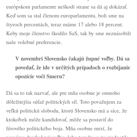
európskom parlamente neškodí strane sa dá aj dokázať.
Keď som sa stal členom europarlamentu, boli sme na
štyroch percentách, teraz máme 17 alebo 18 percent.
Keby moje členstvo škodilo SaS, tak by sme neznásobili
naše volebné preferencie.
V novembri Slovensko čakajú župné voľby. Dá sa
povedať, že ide v určitých prípadoch o rozbíjanie
opozície voči Smeru?
Dá sa to tak nazvať, ale pre mňa osobne je omnoho
dôležitejšia súťaž politických síl. Toto považujem za
veľkú politickú slobodu, ktorú Slovensko má a síce, že
ktokoľvek môže kandidovať, môže sa postaviť do
férového politického boja. Mňa osobne mrzí, že
nemáme dvojkolovú voľbu, lebo tam by sa to zjednotilo