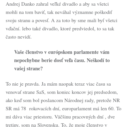
Andrej Danko zahral veľké divadlo a aby sa všetci
mohli na tom baviť, tak neváhal významne poškodiť
svoju stranu a povesť. A za toto by sme mali byť všetci
vďační. lebo také divadlo, ktoré predviedol, to sa tak
často nevidí.
Vaše členstvo v európskom parlamente vám
nepochybne berie dosť veľa času. Neškodí to
vašej strane?
To nie je pravda. Ja mám naopak teraz viac času sa
venovať strane SaS, som koniec koncov jej predsedom,
ako keď som bol poslancom Národnej rady, pretože NR
SR má 78 rokovacích dní, europarlament má len 60. To
mi dáva viac priestoru. Väčšinu pracovných dní , dve
tretiny, som na Slovensku. To, že moje členstvo v