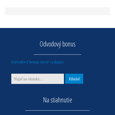
august (1)
jún (1)
apríl (1)
február (1)
január (2)
Odvodový bonus
Odvodový bonus (nové vydanie)
Na stiahnutie