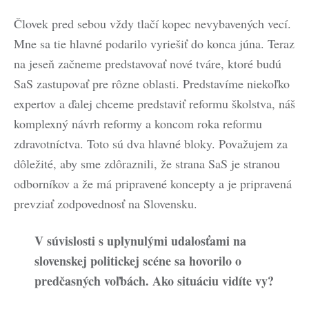
Človek pred sebou vždy tlačí kopec nevybavených vecí.
Mne sa tie hlavné podarilo vyriešiť do konca júna. Teraz
na jeseň začneme predstavovať nové tváre, ktoré budú
SaS zastupovať pre rôzne oblasti. Predstavíme niekoľko
expertov a ďalej chceme predstaviť reformu školstva, náš
komplexný návrh reformy a koncom roka reformu
zdravotníctva. Toto sú dva hlavné bloky. Považujem za
dôležité, aby sme zdôraznili, že strana SaS je stranou
odborníkov a že má pripravené koncepty a je pripravená
prevziať zodpovednosť na Slovensku.
V súvislosti s uplynulými udalosťami na
slovenskej politickej scéne sa hovorilo o
predčasných voľbách. Ako situáciu vidíte vy?