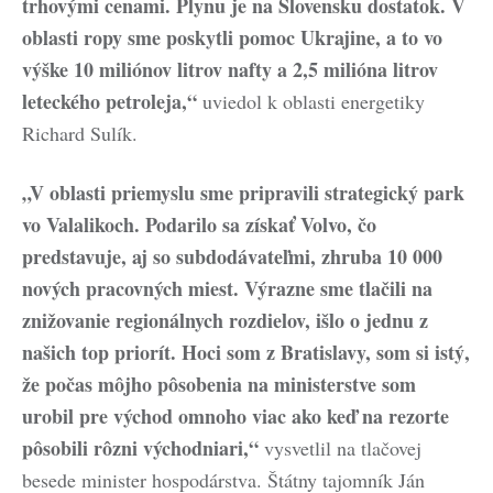
trhovými cenami. Plynu je na Slovensku dostatok. V
oblasti ropy sme poskytli pomoc Ukrajine, a to vo
výške 10 miliónov litrov nafty a 2,5 milióna litrov
leteckého petroleja,“
uviedol k oblasti energetiky
Richard Sulík.
„V oblasti priemyslu sme pripravili strategický park
vo Valalikoch. Podarilo sa získať Volvo, čo
predstavuje, aj so subdodávateľmi, zhruba 10 000
nových pracovných miest. Výrazne sme tlačili na
znižovanie regionálnych rozdielov, išlo o jednu z
našich top priorít. Hoci som z Bratislavy, som si istý,
že počas môjho pôsobenia na ministerstve som
urobil pre východ omnoho viac ako keď na rezorte
pôsobili rôzni východniari,“
vysvetlil na tlačovej
besede minister hospodárstva. Štátny tajomník Ján