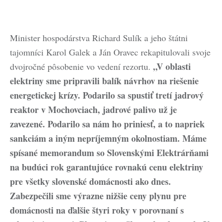
Minister hospodárstva Richard Sulík a jeho štátni
tajomníci Karol Galek a Ján Oravec rekapitulovali svoje
„V oblasti
dvojročné pôsobenie vo vedení rezortu.
elektriny sme pripravili balík návrhov na riešenie
energetickej krízy. Podarilo sa spustiť tretí jadrový
reaktor v Mochovciach, jadrové palivo už je
zavezené. Podarilo sa nám ho priniesť, a to napriek
sankciám a iným nepríjemným okolnostiam. Máme
spísané memorandum so Slovenskými Elektrárňami
na budúci rok garantujúce rovnakú cenu elektriny
pre všetky slovenské domácnosti ako dnes.
Zabezpečili sme výrazne nižšie ceny plynu pre
domácnosti na ďalšie štyri roky v porovnaní s