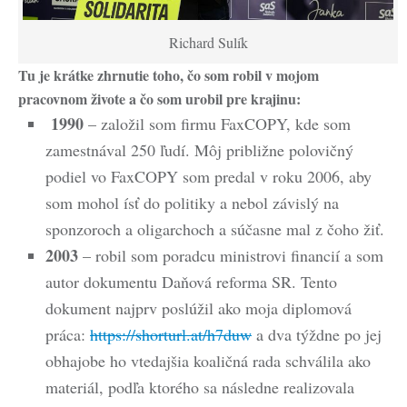
Richard Sulík
Tu je krátke zhrnutie toho, čo som robil v mojom
pracovnom živote a čo som urobil pre krajinu:
1990
– založil som firmu FaxCOPY, kde som
zamestnával 250 ľudí. Môj približne polovičný
podiel vo FaxCOPY som predal v roku 2006, aby
som mohol ísť do politiky a nebol závislý na
sponzoroch a oligarchoch a súčasne mal z čoho žiť.
2003
– robil som poradcu ministrovi financií a som
autor dokumentu Daňová reforma SR. Tento
dokument najprv poslúžil ako moja diplomová
práca:
https://shorturl.at/h7duw
a dva týždne po jej
obhajobe ho vtedajšia koaličná rada schválila ako
materiál, podľa ktorého sa následne realizovala