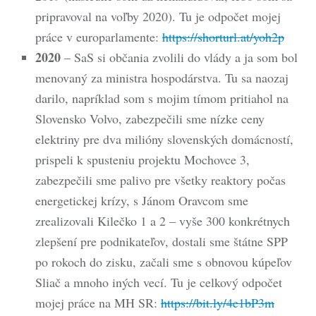
pripravoval na voľby 2020). Tu je odpočet mojej
práce v europarlamente:
https://shorturl.at/yoh2p
2020
– SaS si občania zvolili do vlády a ja som bol
menovaný za ministra hospodárstva. Tu sa naozaj
darilo, napríklad som s mojim tímom pritiahol na
Slovensko Volvo, zabezpečili sme nízke ceny
elektriny pre dva milióny slovenských domácností,
prispeli k spusteniu projektu Mochovce 3,
zabezpečili sme palivo pre všetky reaktory počas
energetickej krízy, s Jánom Oravcom sme
zrealizovali Kilečko 1 a 2 – vyše 300 konkrétnych
zlepšení pre podnikateľov, dostali sme štátne SPP
po rokoch do zisku, začali sme s obnovou kúpeľov
Sliač a mnoho iných vecí. Tu je celkový odpočet
mojej práce na MH SR:
https://bit.ly/4e1bP3m