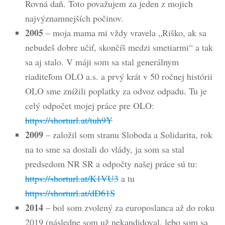
Rovná daň. Toto považujem za jeden z mojich
najvýznamnejších počinov.
2005
– moja mama mi vždy vravela „Riško, ak sa
nebudeš dobre učiť, skončíš medzi smetiarmi“ a tak
sa aj stalo. V máji som sa stal generálnym
riaditeľom OLO a.s. a prvý krát v 50 ročnej histórii
OLO sme znížili poplatky za odvoz odpadu. Tu je
celý odpočet mojej práce pre OLO:
https://shorturl.at/tuh9Y
2009
– založil som stranu Sloboda a Solidarita, rok
na to sme sa dostali do vlády, ja som sa stal
predsedom NR SR a odpočty našej práce sú tu:
https://shorturl.at/K1VU3
a tu
https://shorturl.at/dD61S
2014
– bol som zvolený za europoslanca až do roku
2019 (následne som už nekandidoval, lebo som sa