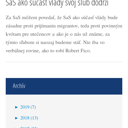
SaS ako súčasť vlády svoj sľub dodrží
Za SaS môžem povedať, že SaS ako súčasť vlády bude
zásadne proti prijímaniu migrantov, teda proti povinným
kvótam pre utečencov a ako je o nás už známe, za
týmto sľubom si naozaj budeme stáť. Nie iba vo
verbálnej rovine, ako to robí Robert Fico.
Archív
►
2019 (7)
november (1)
►
2018 (13)
marec (2)
december (1)