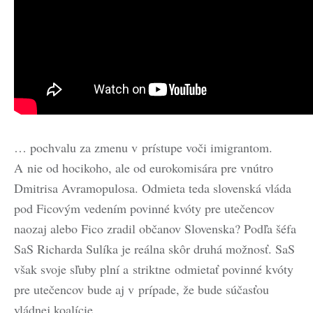
… pochvalu za zmenu v prístupe voči imigrantom.
A nie od hocikoho, ale od eurokomisára pre vnútro
Dmitrisa Avramopulosa. Odmieta teda slovenská vláda
pod Ficovým vedením povinné kvóty pre utečencov
naozaj alebo Fico zradil občanov Slovenska? Podľa šéfa
SaS Richarda Sulíka je reálna skôr druhá možnosť. SaS
však svoje sľuby plní a striktne odmietať povinné kvóty
pre utečencov bude aj v prípade, že bude súčasťou
vládnej koalície.