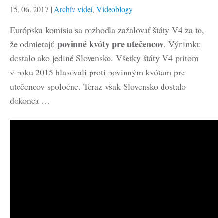
15. 06. 2017
|
Archív videí
,
Videoblogy
Európska komisia sa rozhodla zažalovať štáty V4 za to,
povinné kvóty pre utečencov
že odmietajú
. Výnimku
dostalo ako jediné Slovensko. Všetky štáty V4 pritom
v roku 2015 hlasovali proti povinným kvótam pre
utečencov spoločne. Teraz však Slovensko dostalo
dokonca …