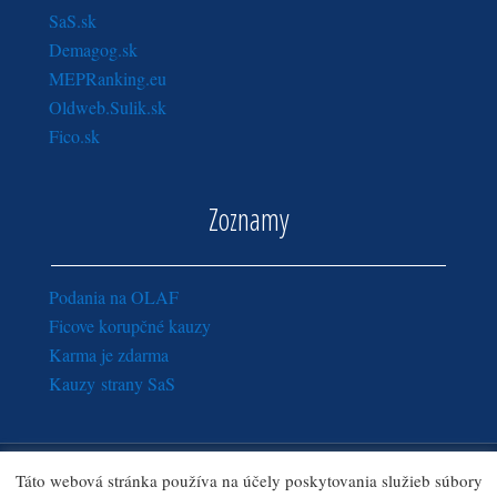
SaS.sk
Demagog.sk
MEPRanking.eu
Oldweb.Sulik.sk
Fico.sk
Zoznamy
Podania na OLAF
Ficove korupčné kauzy
Karma je zdarma
Kauzy strany SaS
Copyright © 2016 - 2018
Sulik.sk
· Všetky práva vyhradené.
Táto webová stránka používa na účely poskytovania služieb súbory