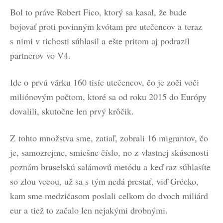
Bol to práve Robert Fico, ktorý sa kasal, že bude
bojovať proti povinným kvótam pre utečencov a teraz
s nimi v tichosti súhlasil a ešte pritom aj podrazil
partnerov vo V4.
Ide o prvú várku 160 tisíc utečencov, čo je zoči voči
miliónovým počtom, ktoré sa od roku 2015 do Európy
dovalili, skutočne len prvý krôčik.
Z tohto množstva sme, zatiaľ, zobrali 16 migrantov, čo
je, samozrejme, smiešne číslo, no z vlastnej skúsenosti
poznám bruselskú salámovú metódu a keď raz súhlasíte
so zlou vecou, už sa s tým nedá prestať, viď Grécko,
kam sme medzičasom poslali celkom do dvoch miliárd
eur a tiež to začalo len nejakými drobnými.