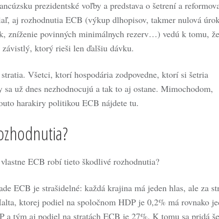
ncúzsku prezidentské voľby a predstava o šetrení a reformov
aľ, aj rozhodnutia ECB (výkup dlhopisov, takmer nulová úro
uk, zníženie povinných minimálnych rezerv…) vedú k tomu, ž
závistlý, ktorý rieši len ďalšiu dávku.
stratia. Všetci, ktorí hospodária zodpovedne, ktorí si šetria
y sa už dnes nezhodnocujú a tak to aj ostane. Mimochodom,
outo harakiry politikou ECB nájdete tu.
rozhodnutia?
 vlastne ECB robí tieto škodlivé rozhodnutia?
de ECB je strašidelné: každá krajina má jeden hlas, ale za st
alta, ktorej podiel na spoločnom HDP je 0,2% má rovnako j
 a tým aj podiel na stratách ECB je 27%. K tomu sa pridá še