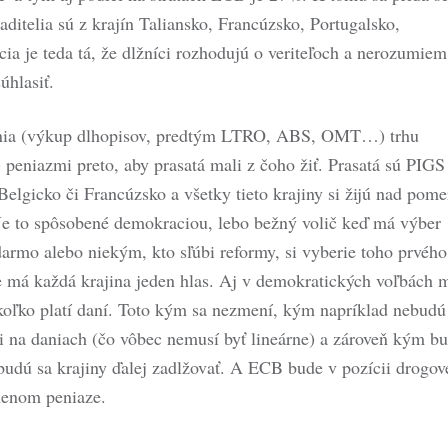
aditelia sú z krajín Taliansko, Francúzsko, Portugalsko,
a je teda tá, že dlžníci rozhodujú o veriteľoch a nerozumiem
úhlasiť.
ania (výkup dlhopisov, predtým LTRO, ABS, OMT…) trhu
peniazmi preto, aby prasatá mali z čoho žiť. Prasatá sú PIGS
 Belgicko či Francúzsko a všetky tieto krajiny si žijú nad pome
 Je to spôsobené demokraciou, lebo bežný volič keď má výber
darmo alebo niekým, kto sľúbi reformy, si vyberie toho prvého
 má každá krajina jeden hlas. Aj v demokratických voľbách 
 koľko platí daní. Toto kým sa nezmení, kým napríklad nebudú
ili na daniach (čo vôbec nemusí byť lineárne) a zároveň kým b
 budú sa krajiny ďalej zadlžovať. A ECB bude v pozícii drogo
menom peniaze.