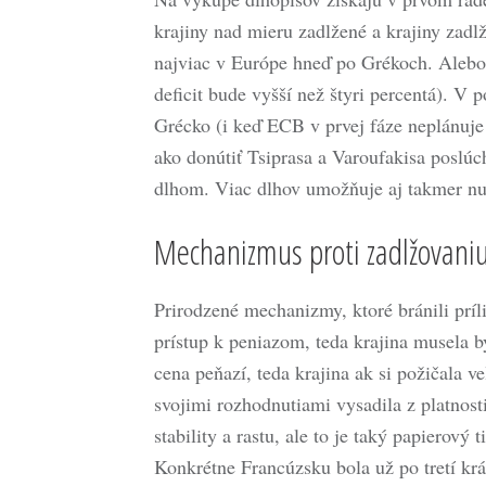
krajiny nad mieru zadlžené a krajiny zadl
najviac v Európe hneď po Grékoch. Alebo 
deficit bude vyšší než štyri percentá). V 
Grécko (i keď ECB v prvej fáze neplánuje
ako donútiť Tsiprasa a Varoufakisa poslú
dlhom. Viac dlhov umožňuje aj takmer nul
Mechanizmus proti zadlžovaniu
Prirodzené mechanizmy, ktoré bránili príl
prístup k peniazom, teda krajina musela by
cena peňazí, teda krajina ak si požičala 
svojimi rozhodnutiami vysadila z platnost
stability a rastu, ale to je taký papierový
Konkrétne Francúzsku bola už po tretí krát