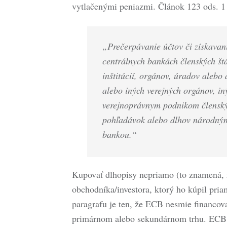
vytlačenými peniazmi. Článok 123 ods. 1 
„Prečerpávanie účtov či získavan
centrálnych bankách členských št
inštitúcií, orgánov, úradov alebo
alebo iných verejných orgánov, i
verejnoprávnym podnikom členský
pohľadávok alebo dlhov národným
bankou.“
Kupovať dlhopisy nepriamo (to znamená, 
obchodníka/investora, ktorý ho kúpil pria
paragrafu je ten, že ECB nesmie financova
primárnom alebo sekundárnom trhu. ECB 