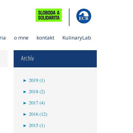
ria
o mne
kontakt
KulinaryLab
Archív
►
2019 (1)
január (1)
►
2018 (2)
jún (2)
►
2017 (4)
september (1)
►
2016 (12)
júl (2)
november (2)
►
2015 (1)
máj (1)
október (3)
marec (1)