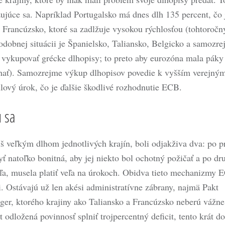
žujúce sa. Napríklad Portugalsko má dnes dlh 135 percent, čo 
Francúzsko, ktoré sa zadlžuje vysokou rýchlosťou (tohtoročn
podobnej situácii je Španielsko, Taliansko, Belgicko a samozr
 vykupovať grécke dlhopisy; to preto aby eurozóna mala páky
chať). Samozrejme výkup dlhopisov povedie k vyšším verejný
ový úrok, čo je ďalšie škodlivé rozhodnutie ECB.
 sa
iš veľkým dlhom jednotlivých krajín, boli odjakživa dva: po p
ť natoľko bonitná, aby jej niekto bol ochotný požičať a po dr
veľa, musela platiť veľa na úrokoch. Obidva tieto mechanizmy 
i. Ostávajú už len akési administratívne zábrany, najmä Pakt
 tiger, ktorého krajiny ako Taliansko a Francúzsko neberú vážne
 odložená povinnosť splniť trojpercentný deficit, tento krát do