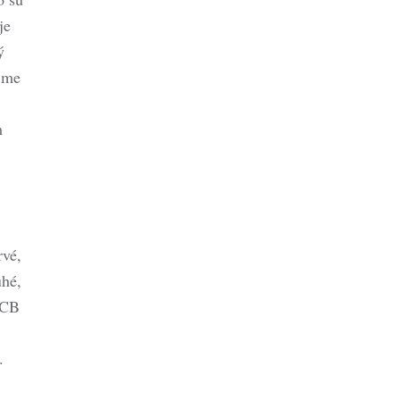
je
ý
ejme
m
rvé,
uhé,
ECB
.