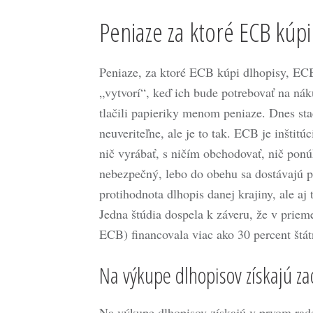
Peniaze za ktoré ECB kúpi
Peniaze, za ktoré ECB kúpi dlhopisy, ECB 
„vytvorí“, keď ich bude potrebovať na nák
tlačili papieriky menom peniaze. Dnes stač
neuveriteľne, ale je to tak. ECB je inštit
nič vyrábať, s ničím obchodovať, nič ponúka
nebezpečný, lebo do obehu sa dostávajú pe
protihodnota dlhopis danej krajiny, ale aj
Jedna štúdia dospela k záveru, že v priem
ECB) financovala viac ako 30 percent štá
Na výkupe dlhopisov získajú za
Na výkupe dlhopisov získajú v prvom rade 