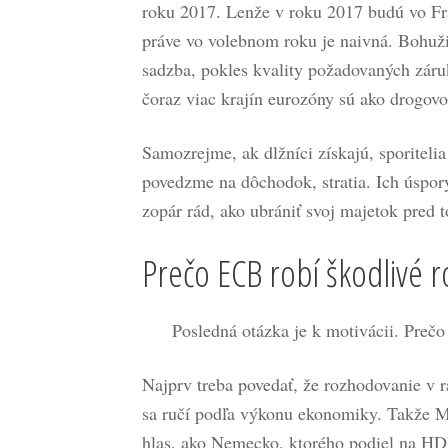
roku 2017. Lenže v roku 2017 budú vo Fra
práve vo volebnom roku je naivná. Bohuži
sadzba, pokles kvality požadovaných zár
čoraz viac krajín eurozóny sú ako drogovo 
Samozrejme, ak dlžníci získajú, sporitelia 
povedzme na dôchodok, stratia. Ich úspor
zopár rád, ako ubrániť svoj majetok pred t
Prečo ECB robí škodlivé 
Posledná otázka je k motivácii. Prečo
Najprv treba povedať, že rozhodovanie v ra
sa ručí podľa výkonu ekonomiky. Takže M
hlas, ako Nemecko, ktorého podiel na HDP