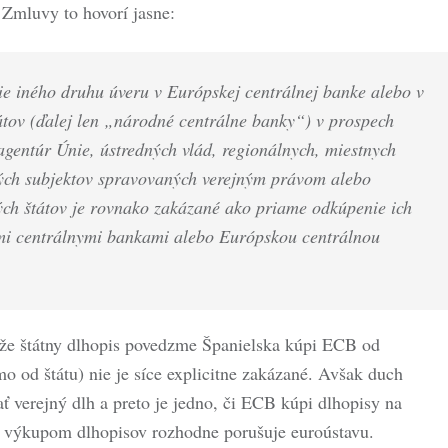
Zmluvy to hovorí jasne:
ie iného druhu úveru v Európskej centrálnej banke alebo v
átov (ďalej len „národné centrálne banky“) v prospech
 agentúr Únie, ústredných vlád, regionálnych, miestnych
ných subjektov spravovaných verejným právom alebo
ch štátov je rovnako zakázané ako priame odkúpenie ich
i centrálnymi bankami alebo Európskou centrálnou
že štátny dlhopis povedzme Španielska kúpi ECB od
mo od štátu) nie je síce explicitne zakázané. Avšak duch
ť verejný dlh a preto je jedno, či ECB kúpi dlhopisy na
výkupom dlhopisov rozhodne porušuje euroústavu.