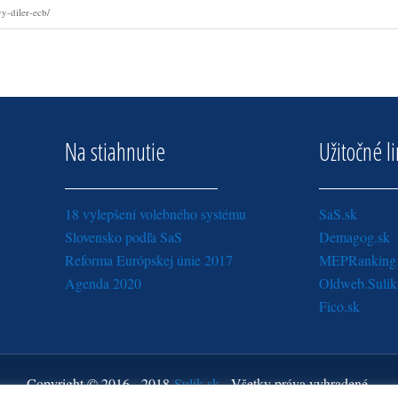
y-diler-ecb/
Na stiahnutie
Užitočné l
18 vylepšení volebného systému
SaS.sk
Slovensko podľa SaS
Demagog.sk
Reforma Európskej únie 2017
MEPRanking
Agenda 2020
Oldweb.Sulik
Fico.sk
Copyright © 2016 - 2018
Sulik.sk
· Všetky práva vyhradené.