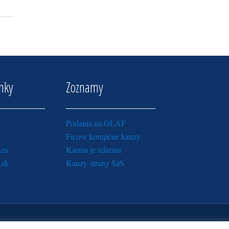
inky
Zoznamy
Podania na OLAF
Ficove korupčné kauzy
.eu
Karma je zdarma
.sk
Kauzy strany SaS