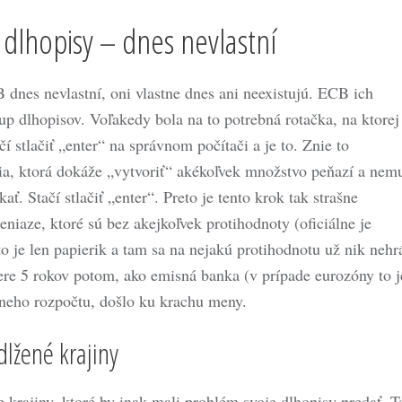
 dlhopisy – dnes nevlastní
dnes nevlastní, oni vlastne dnes ani neexistujú. ECB ich
up dlhopisov. Voľakedy bola na to potrebná rotačka, na ktorej
í stlačiť „enter“ na správnom počítači a je to. Znie to
úcia, ktorá dokáže „vytvoriť“ akékoľvek množstvo peňazí a nem
ť. Stačí stlačiť „enter“. Preto je tento krok tak strašne
niaze, ktoré sú bez akejkoľvek protihodnoty (oficiálne je
 to je len papierik a tam sa na nejakú protihodnotu už nik nehr
ere 5 rokov potom, ako emisná banka (v prípade eurozóny to j
tneho rozpočtu, došlo ku krachu meny.
dlžené krajiny
krajiny, ktoré by inak mali problém svoje dlhopisy predať. T