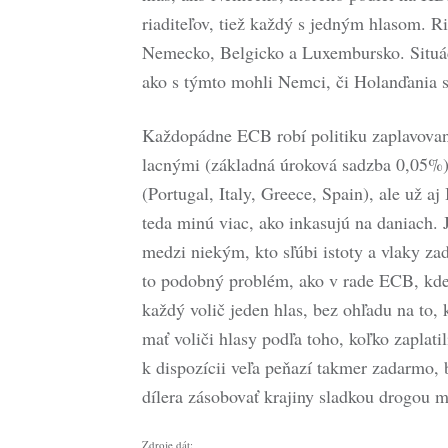
riaditeľov, tiež každý s jedným hlasom. Ri
Nemecko, Belgicko a Luxembursko. Situáci
ako s týmto mohli Nemci, či Holanďania s
Každopádne ECB robí politiku zaplavov
lacnými (základná úroková sadzba 0,05%) 
(Portugal, Italy, Greece, Spain), ale už aj
teda minú viac, ako inkasujú na daniach.
medzi niekým, kto sľúbi istoty a vlaky za
to podobný problém, ako v rade ECB, kde
každý volič jeden hlas, bez ohľadu na to,
mať voliči hlasy podľa toho, koľko zaplat
k dispozícii veľa peňazí takmer zadarmo,
dílera zásobovať krajiny sladkou drogou 
Zdroje dát: