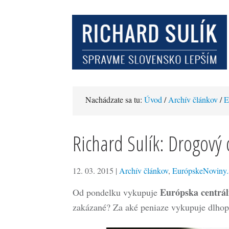
Nachádzate sa tu:
Úvod
/
Archív článkov
/
E
Richard Sulík: Drogový 
12. 03. 2015
|
Archív článkov
,
EurópskeNoviny.
Európska centrá
Od pondelku vykupuje
zakázané? Za aké peniaze vykupuje dlhopis