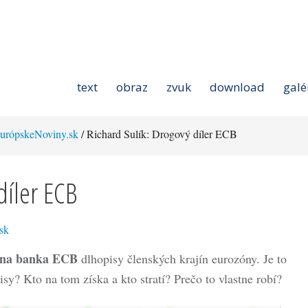
text
obraz
zvuk
download
galé
urópskeNoviny.sk
/ Richard Sulík: Drogový díler ECB
díler ECB
sk
lna banka ECB
dlhopisy členských krajín eurozóny. Je to
y? Kto na tom získa a kto stratí? Prečo to vlastne robí?