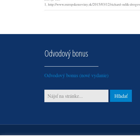
1. http://www.europskenoviny.sk/2015/03/12/richard-sulik-drogov
Odvodový bonus
Odvodový bonus (nové vydanie)