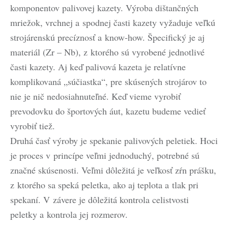
komponentov palivovej kazety. Výroba dištančných
mriežok, vrchnej a spodnej časti kazety vyžaduje veľkú
strojárenskú precíznosť a know-how. Špecifický je aj
materiál (Zr – Nb), z ktorého sú vyrobené jednotlivé
časti kazety. Aj keď palivová kazeta je relatívne
komplikovaná „súčiastka“, pre skúsených strojárov to
nie je nič nedosiahnuteľné. Keď vieme vyrobiť
prevodovku do športových áut, kazetu budeme vedieť
vyrobiť tiež.
Druhá časť výroby je spekanie palivových peletiek. Hoci
je proces v princípe veľmi jednoduchý, potrebné sú
značné skúsenosti. Veľmi dôležitá je veľkosť zŕn prášku,
z ktorého sa speká peletka, ako aj teplota a tlak pri
spekaní. V závere je dôležitá kontrola celistvosti
peletky a kontrola jej rozmerov.