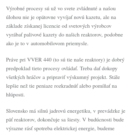
Výrobné procesy sú už vo svete zvládnuté a našou
úlohou nie je opätovne vyvíjať novú kazetu, ale na
základe získanej licencie od svetových výrobcov
vyrábať palivové kazety do našich reaktorov, podobne
ako je to v automobilovom priemysle.
Práve pri VVER 440 (to sú tie naše reaktory) je dobrý
predpoklad tieto procesy ovládať. Treba dať dokopy
všetkých hráčov a pripraviť výskumný projekt. Stále
lepšie než tie peniaze rozkradnúť alebo pomíňať na
hlúposti.
Slovensko má silnú jadrovú energetiku, v prevádzke je
päť reaktorov, dokončuje sa šiesty. V budúcnosti bude
výrazne rásť spotreba elektrickej energie, budeme