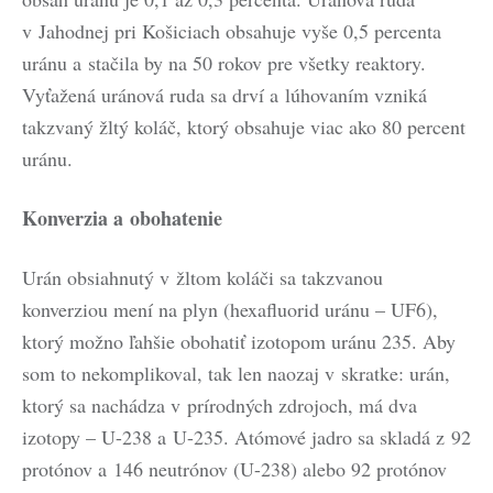
v Jahodnej pri Košiciach obsahuje vyše 0,5 percenta
uránu a stačila by na 50 rokov pre všetky reaktory.
Vyťažená uránová ruda sa drví a lúhovaním vzniká
takzvaný žltý koláč, ktorý obsahuje viac ako 80 percent
uránu.
Konverzia a obohatenie
Urán obsiahnutý v žltom koláči sa takzvanou
konverziou mení na plyn (hexafluorid uránu – UF6),
ktorý možno ľahšie obohatiť izotopom uránu 235. Aby
som to nekomplikoval, tak len naozaj v skratke: urán,
ktorý sa nachádza v prírodných zdrojoch, má dva
izotopy – U-238 a U-235. Atómové jadro sa skladá z 92
protónov a 146 neutrónov (U-238) alebo 92 protónov