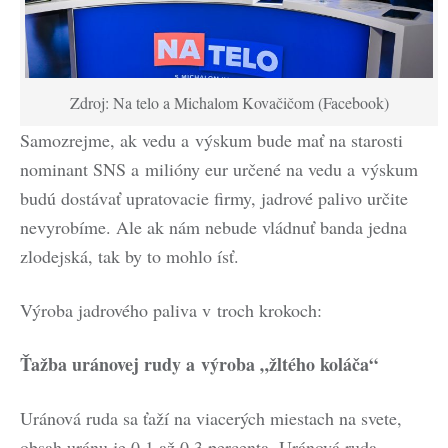
Zdroj: Na telo a Michalom Kovačičom (Facebook)
Samozrejme, ak vedu a výskum bude mať na starosti
nominant SNS a milióny eur určené na vedu a výskum
budú dostávať upratovacie firmy, jadrové palivo určite
nevyrobíme. Ale ak nám nebude vládnuť banda jedna
zlodejská, tak by to mohlo ísť.
Výroba jadrového paliva v troch krokoch:
Ťažba uránovej rudy a výroba „žltého koláča“
Uránová ruda sa ťaží na viacerých miestach na svete,
obsah uránu je 0,1 až 0,3 percenta. Uránová ruda