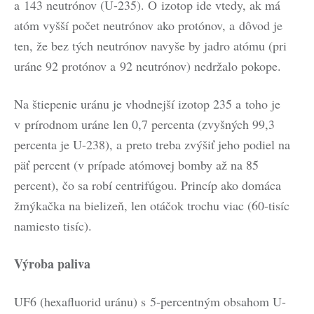
a 143 neutrónov (U-235). O izotop ide vtedy, ak má
atóm vyšší počet neutrónov ako protónov, a dôvod je
ten, že bez tých neutrónov navyše by jadro atómu (pri
uráne 92 protónov a 92 neutrónov) nedržalo pokope.
Na štiepenie uránu je vhodnejší izotop 235 a toho je
v prírodnom uráne len 0,7 percenta (zvyšných 99,3
percenta je U-238), a preto treba zvýšiť jeho podiel na
päť percent (v prípade atómovej bomby až na 85
percent), čo sa robí centrifúgou. Princíp ako domáca
žmýkačka na bielizeň, len otáčok trochu viac (60-tisíc
namiesto tisíc).
Výroba paliva
UF6 (hexafluorid uránu) s 5-percentným obsahom U-