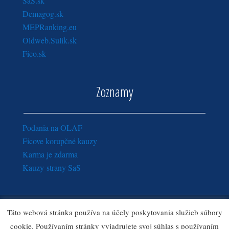
SaS.sk
Demagog.sk
MEPRanking.eu
Oldweb.Sulik.sk
Fico.sk
Zoznamy
Podania na OLAF
Ficove korupčné kauzy
Karma je zdarma
Kauzy strany SaS
Copyright © 2016 - 2018
Sulik.sk
· Všetky práva vyhradené.
Táto webová stránka používa na účely poskytovania služieb súbory
Zásady ochrany osobných údajov
|
Ozn
amy pre správcu webu
cookie. Používaním stránky vyjadrujete svoj súhlas s používaním