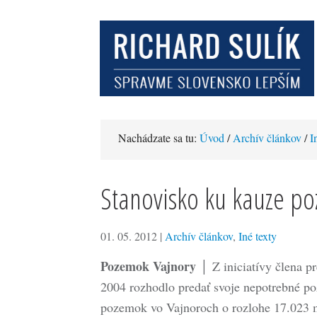
Nachádzate sa tu:
Úvod
/
Archív článkov
/
I
Stanovisko ku kauze p
01. 05. 2012
|
Archív článkov
,
Iné texty
Pozemok Vajnory
│ Z iniciatívy člena pr
2004 rozhodlo predať svoje nepotrebné p
pozemok vo Vajnoroch o rozlohe 17.023 m