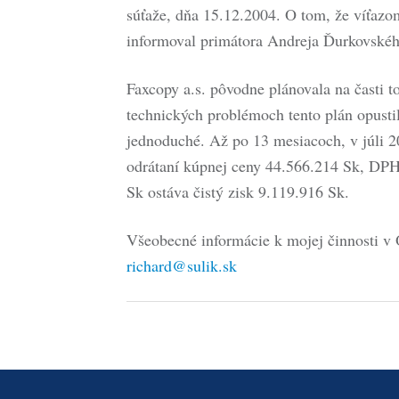
súťaže, dňa 15.12.2004. O tom, že víťazo
informoval primátora Andreja Ďurkovskéh
Faxcopy a.s. pôvodne plánovala na časti 
technických problémoch tento plán opusti
jednoduché. Až po 13 mesiacoch, v júli 20
odrátaní kúpnej ceny 44.566.214 Sk, DPH
Sk ostáva čistý zisk 9.119.916 Sk.
Všeobecné informácie k mojej činnosti v
richard@sulik.sk