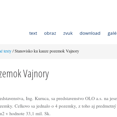
text
obraz
zvuk
download
galé
né texty
/ Stanovisko ku kauze pozemok Vajnory
ozemok Vajnory
edstavenstva, Ing. Kuruca, sa predstavenstvo OLO a.s. na jes
ozemky. Celkovo sa jednalo o 4 pozemky, z toho aj predmetný
2 v hodnote 33,1 mil. Sk.