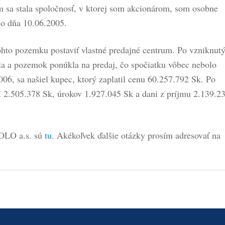
m sa stala spoločnosť, v ktorej som akcionárom, som osobne
o dňa 10.06.2005.
tohto pozemku postaviť vlastné predajné centrum. Po vzniknut
la a pozemok ponúkla na predaj, čo spočiatku vôbec nebolo
06, sa našiel kupec, ktorý zaplatil cenu 60.257.792 Sk. Po
 2.505.378 Sk, úrokov 1.927.045 Sk a dani z príjmu 2.139.2
 OLO a.s. sú
tu
. Akékoľvek ďalšie otázky prosím adresovať na