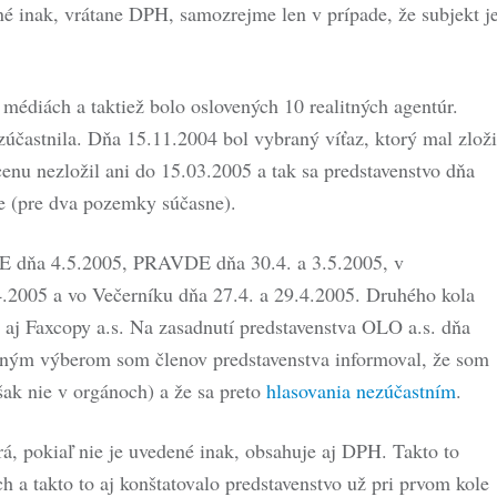
ené inak, vrátane DPH, samozrejme len v prípade, že subjekt j
 médiách a taktiež bolo oslovených 10 realitných agentúr.
ezúčastnila. Dňa 15.11.2004 bol vybraný víťaz, ktorý mal zloži
enu nezložil ani do 15.03.2005 a tak sa predstavenstvo dňa
e (pre dva pozemky súčasne).
SME dňa 4.5.2005, PRAVDE dňa 30.4. a 3.5.2005, v
.2005 a vo Večerníku dňa 27.4. a 29.4.2005. Druhého kola
i aj Faxcopy a.s. Na zasadnutí predstavenstva OLO a.s. dňa
tným výberom som členov predstavenstva informoval, že som
ak nie v orgánoch) a že sa preto
hlasovania nezúčastním
.
á, pokiaľ nie je uvedené inak, obsahuje aj DPH. Takto to
 a takto to aj konštatovalo predstavenstvo už pri prvom kole