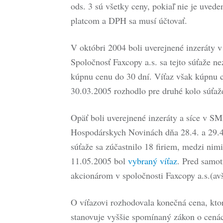
ods. 3 sú všetky ceny, pokiaľ nie je uved
platcom a DPH sa musí účtovať.
V októbri 2004 boli uverejnené inzeráty v
Spoločnosť Faxcopy a.s. sa tejto súťaže n
kúpnu cenu do 30 dní. Víťaz však kúpnu c
30.03.2005 rozhodlo pre druhé kolo súťaž
Opäť boli uverejnené inzeráty a síce v 
Hospodárskych Novinách dňa 28.4. a 29.4
súťaže sa zúčastnilo 18 firiem, medzi nim
11.05.2005 bol
vybraný víťaz
. Pred samo
akcionárom v spoločnosti Faxcopy a.s.(avš
O víťazovi rozhodovala konečná cena, ktor
stanovuje vyššie spomínaný zákon o cenách