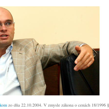
dkom
zo dňa 22.10.2004. V zmysle zákona o cenách 18/1996 