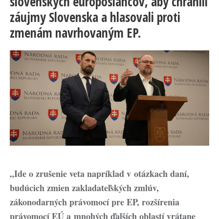
slovenských europoslancov, aby chránili
záujmy Slovenska a hlasovali proti
zmenám navrhovaným EP.
„Ide o zrušenie veta napríklad v otázkach daní,
budúcich zmien zakladateľských zmlúv,
zákonodarných právomocí pre EP, rozšírenia
právomocí EÚ a mnohých ďalších oblastí vrátane