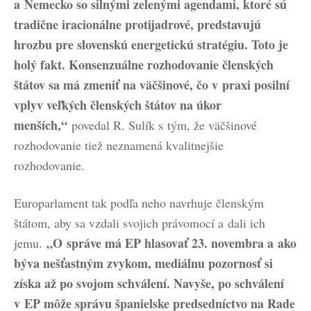
a Nemecko so silnými zelenými agendami, ktoré sú
tradične iracionálne protijadrové, predstavujú
hrozbu pre slovenskú energetickú stratégiu. Toto je
holý fakt. Konsenzuálne rozhodovanie členských
štátov sa má zmeniť na väčšinové, čo v praxi posilní
vplyv veľkých členských štátov na úkor
menších,“
povedal R. Sulík s tým, že väčšinové
rozhodovanie tiež neznamená kvalitnejšie
rozhodovanie.
Europarlament tak podľa neho navrhuje členským
štátom, aby sa vzdali svojich právomocí a dali ich
„O správe má EP hlasovať 23. novembra a ako
jemu.
býva nešťastným zvykom, mediálnu pozornosť si
získa až po svojom schválení. Navyše, po schválení
v EP môže správu španielske predsedníctvo na Rade