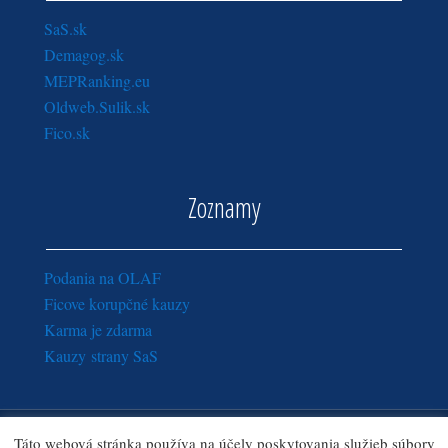
SaS.sk
Demagog.sk
MEPRanking.eu
Oldweb.Sulik.sk
Fico.sk
Zoznamy
Podania na OLAF
Ficove korupčné kauzy
Karma je zdarma
Kauzy strany SaS
Copyright © 2016 - 2018
Sulik.sk
· Všetky práva vyhradené.
Táto webová stránka používa na účely poskytovania služieb súbory