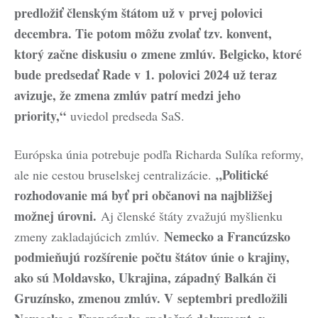
predložiť členským štátom už v prvej polovici
decembra. Tie potom môžu zvolať tzv. konvent,
ktorý začne diskusiu o zmene zmlúv. Belgicko, ktoré
bude predsedať Rade v 1. polovici 2024 už teraz
avizuje, že zmena zmlúv patrí medzi jeho
priority,“
uviedol predseda SaS.
Európska únia potrebuje podľa Richarda Sulíka reformy,
„Politické
ale nie cestou bruselskej centralizácie.
rozhodovanie má byť pri občanovi na najbližšej
možnej úrovni.
Aj členské štáty zvažujú myšlienku
Nemecko a Francúzsko
zmeny zakladajúcich zmlúv.
podmieňujú rozšírenie počtu štátov únie o krajiny,
ako sú Moldavsko, Ukrajina, západný Balkán či
Gruzínsko, zmenou zmlúv. V septembri predložili