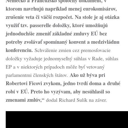
Nemecko a Francúzsko spoločný dokument, v
ktorom navrhujú napríklad menej eurokomisárov,
zrušenie veta či väčší rozpočet. Na stole je aj otázka
využiť tzv. passerelle doložky, ktoré umožňujú
jednoduchšie zmeniť základné zmluvy EÚ bez
potreby zvolávať spomínaný konvent a medzivládnu
konferenciu.
Schválenie zmien cez premosťovacie
doložky vyžaduje jednomyseľný súhlas v Rade, súhlas
EP a v niektorých prípadoch môže byť vetovaný
Ako už býva pri
parlamentmi členských štátov.
Robertovi Ficovi zvykom, jedno tvrdí doma a druhé
robí v EÚ. Preto ho vyzývam, aby nesúhlasil so
zmenami zmlúv,“
dodal Richard Sulík na záver.