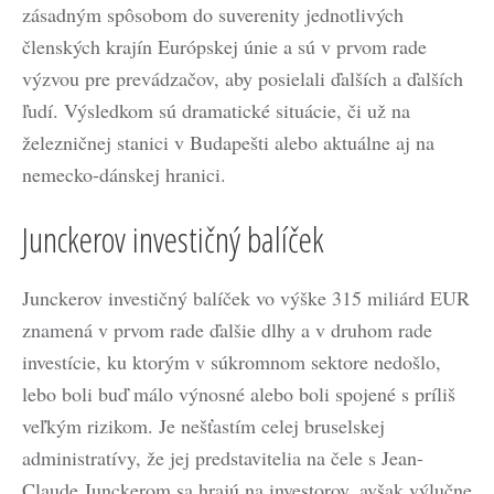
zásadným spôsobom do suverenity jednotlivých
členských krajín Európskej únie a sú v prvom rade
výzvou pre prevádzačov, aby posielali ďalších a ďalších
ľudí. Výsledkom sú dramatické situácie, či už na
železničnej stanici v Budapešti alebo aktuálne aj na
nemecko-dánskej hranici.
Junckerov investičný balíček
Junckerov investičný balíček vo výške 315 miliárd EUR
znamená v prvom rade ďalšie dlhy a v druhom rade
investície, ku ktorým v súkromnom sektore nedošlo,
lebo boli buď málo výnosné alebo boli spojené s príliš
veľkým rizikom. Je nešťastím celej bruselskej
administratívy, že jej predstavitelia na čele s Jean-
Claude Junckerom sa hrajú na investorov, avšak výlučne