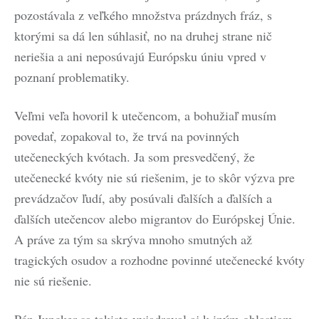
pozostávala z veľkého množstva prázdnych fráz, s
ktorými sa dá len súhlasiť, no na druhej strane nič
neriešia a ani neposúvajú Európsku úniu vpred v
poznaní problematiky.
Veľmi veľa hovoril k utečencom, a bohužiaľ musím
povedať, zopakoval to, že trvá na povinných
utečeneckých kvótach. Ja som presvedčený, že
utečenecké kvóty nie sú riešenim, je to skôr výzva pre
prevádzačov ľudí, aby posúvali ďalších a ďalších a
ďalších utečencov alebo migrantov do Európskej Únie.
A práve za tým sa skrýva mnoho smutných až
tragických osudov a rozhodne povinné utečenecké kvóty
nie sú riešenie.