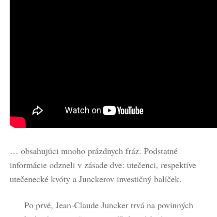
… obsahujúci mnoho prázdnych fráz. Podstatné
informácie odzneli v zásade dve: utečenci, respektíve
utečenecké kvóty a Junckerov investičný balíček.
Po prvé, Jean-Claude Juncker trvá na povinných