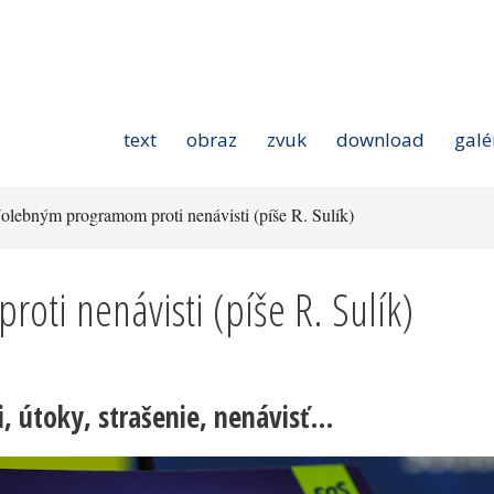
text
obraz
zvuk
download
galé
olebným programom proti nenávisti (píše R. Sulík)
ti nenávisti (píše R. Sulík)
i, útoky, strašenie, nenávisť…