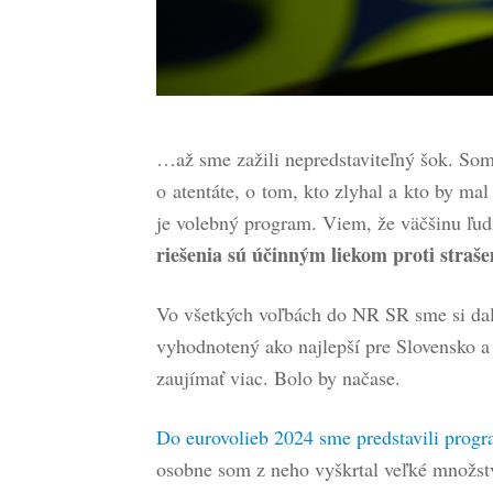
…až sme zažili nepredstaviteľný šok. Som s
o atentáte, o tom, kto zlyhal a kto by m
je volebný program. Viem, že väčšinu ľud
riešenia sú účinným liekom proti straše
Vo všetkých voľbách do NR SR sme si dali
vyhodnotený ako najlepší pre Slovensko a
zaujímať viac. Bolo by načase.
Do eurovolieb 2024 sme predstavili prog
osobne som z neho vyškrtal veľké množstv