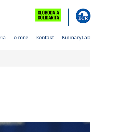
ria
o mne
kontakt
KulinaryLab