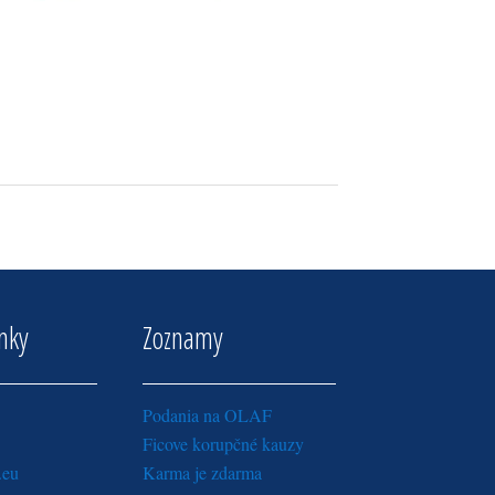
inky
Zoznamy
Podania na OLAF
Ficove korupčné kauzy
.eu
Karma je zdarma