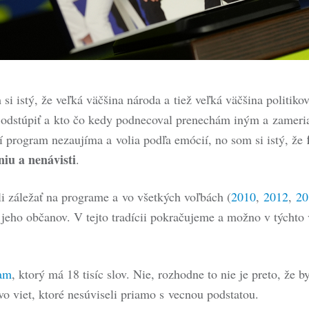
i istý, že veľká väčšina národa a tiež veľká väčšina politikov
al odstúpiť a kto čo kedy podnecoval prenechám iným a zameri
í program nezaujíma a volia podľa emócií, no som si istý, že
niu a nenávisti
.
 záležať na programe a vo všetkých voľbách (
2010
,
2012
,
20
 jeho občanov. V tejto tradícii pokračujeme a možno v týcht
ram
, ktorý má 18 tisíc slov. Nie, rozhodne to nie je preto, že 
o viet, ktoré nesúviseli priamo s vecnou podstatou.