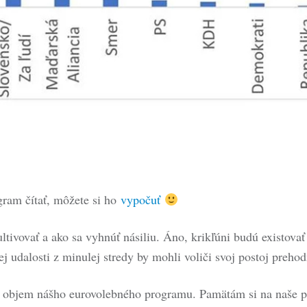
am čítať, môžete si ho
vypočuť
kultivovať a ako sa vyhnúť násiliu. Áno, krikľúni budú existova
j udalosti z minulej stredy by mohli voliči svoj postoj prehod
ci objem nášho eurovolebného programu. Pamätám si na naše 