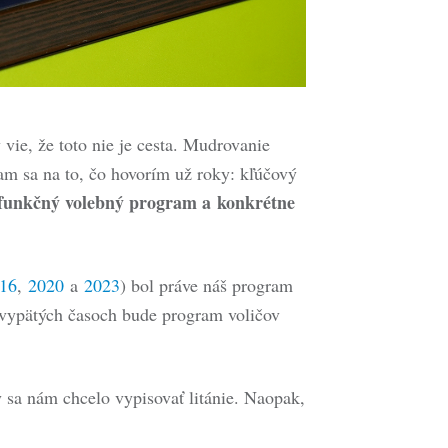
 vie, že toto nie je cesta. Mudrovanie
am sa na to, čo hovorím už roky: kľúčový
funkčný volebný program a konkrétne
16
,
2020
a
2023
) bol práve náš program
o vypätých časoch bude program voličov
by sa nám chcelo vypisovať litánie. Naopak,