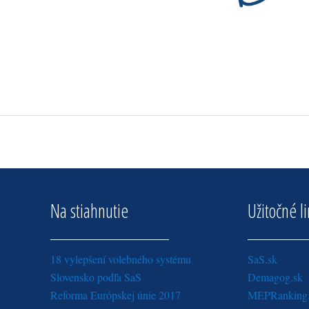
Na stiahnutie
Užitočné l
18 vylepšení volebného systému
SaS.sk
Slovensko podľa SaS
Demagog.sk
Reforma Európskej únie 2017
MEPRanking