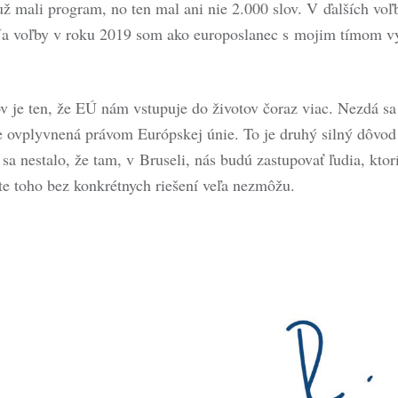
už mali program, no ten mal ani nie 2.000 slov. V ďalších vo
 Na voľby v roku 2019 som ako europoslanec s mojim tímom 
je ten, že EÚ nám vstupuje do životov čoraz viac. Nezdá sa t
e ovplyvnená právom Európskej únie. To je druhý silný dôvo
sa nestalo, že tam, v Bruseli, nás budú zastupovať ľudia, ktorí
te toho bez konkrétnych riešení veľa nezmôžu.