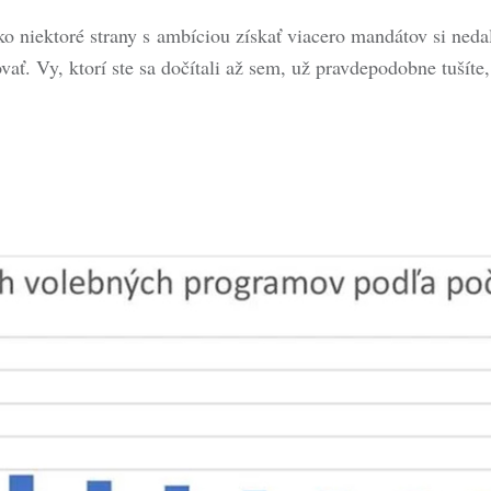
 niektoré strany s ambíciou získať viacero mandátov si nedal
ať. Vy, ktorí ste sa dočítali až sem, už pravdepodobne tušíte,