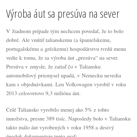
Výroba áut sa presúva na sever
V žiadnom prípade tým nechcem povedať, že to bolo
dobré. Ale vnútiť talianskemu (a španielskemu,
portugalskému a gréckemu) hospodárstvu tvrdú menu
vedie k tomu, že sa výroba áut „presúva“ na sever.
Presúva v zmysle, že zatiaľ čo v Taliansku
automobilový priemysel upadá, v Nemecku nevedia
kam s objednávkami. Len Volkswagen vyrobil v roku
2013 celosvetovo 9,3 milióna áut.
Celé Taliansko vyrobilo menej ako 5% z tohto
množstva, presne 389 tisíc. Naposledy bolo v Taliansku
takto málo áut vyrobených v roku 1958 a desivý
úpadok dokumentuje tento graf: