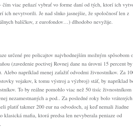
 čím viac peňazí vybrať vo forme daní od tých, ktorí ich vytvo
 ich nevytvorili. Je nad slnko jasnejšie, že spoločnosť len z
ciálnych balíčkov, z eurofondov…) dlhodobo nevyžije.
niaze určené pre policajtov najvhodnejším možným spôsobom 
aňou (zavedenie poctivej Rovnej dane na úrovni 15 percent by
ek). Alebo napríklad menej zaťažiť odvodmi živnostníkov. Za 10
stovky vojakov, k tomu výstroj a výzbroj) stáť, by napríklad b
tníkov. To by reálne pomohlo viac než 50 tisíc živnostníkom
nej nezamestnaných a pod.. Za posledné roky bolo vrátených
seli platiť takmer 200 eur na odvodoch, aj keď nemali žiadne
ko klasická mafia, ktorá predsa len nevyberala peniaze od
.