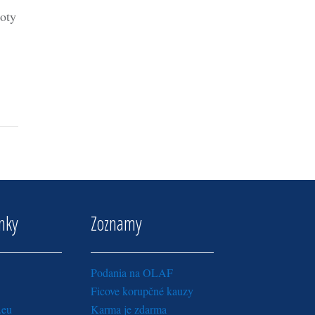
noty
inky
Zoznamy
Podania na OLAF
Ficove korupčné kauzy
.eu
Karma je zdarma