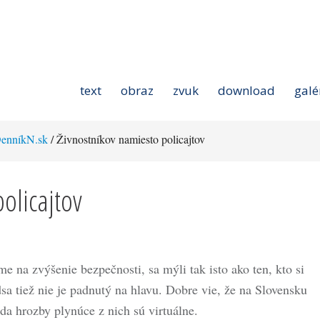
text
obraz
zvuk
download
galé
enníkN.sk
/ Živnostníkov namiesto policajtov
olicajtov
e na zvýšenie bezpečnosti, sa mýli tak isto ako ten, kto si
dsa tiež nie je padnutý na hlavu. Dobre vie, že na Slovensku
da hrozby plynúce z nich sú virtuálne.