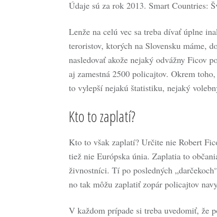
Údaje sú za rok 2013. Smart Countries: Š
Lenže na celú vec sa treba dívať úplne in
teroristov, ktorých na Slovensku máme, 
nasledovať akože nejaký odvážny Ficov poč
aj zamestná 2500 policajtov. Okrem toho, 
to vylepší nejakú štatistiku, nejaký volebn
Kto to zaplatí?
Kto to však zaplatí? Určite nie Robert Fic
tiež nie Európska únia. Zaplatia to občani
živnostníci. Tí po posledných „darčekoch“ s
no tak môžu zaplatiť zopár policajtov nav
V každom prípade si treba uvedomiť, že po