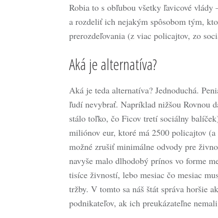
Robia to s obľubou všetky ľavicové vlády –
a rozdeliť ich nejakým spôsobom tým, ktorí
prerozdeľovania (z viac policajtov, zo so
Aká je alternatíva?
Aká je teda alternatíva? Jednoduchá. Pe
ľudí nevybrať. Napríklad nižšou Rovnou d
stálo toľko, čo Ficov tretí sociálny balíč
miliónov eur, ktoré má 2500 policajtov (a 
možné zrušiť minimálne odvody pre živnos
navyše malo dlhodobý prínos vo forme me
tisíce živností, lebo mesiac čo mesiac mu
tržby. V tomto sa náš štát správa horšie a
podnikateľov, ak ich preukázateľne nemali