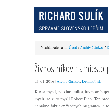
Nachádzate sa tu:
Úvod
/
Archív článkov
/
D
Živnostníkov namiesto p
05. 01. 2016
|
Archív článkov
,
DenníkN.sk
viac policajtov
Kto si myslí, že
potrebujem
myslí, že si to myslí Robert Fico. Ten pre
nemáme fakticky žiadnych migrantov, a te