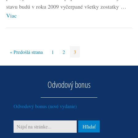
stavu budú v roku 2009 vyčerpané všetky zostatky …
Viac
« Predošlá strana
1
2
3
Odvodový bonus
Odvodový bonus (nové vydanie)