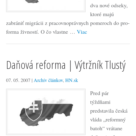
dva nové odseky,
ktoré majú
zabrániť migrácii z pracovnoprávnych pomeroch do pro-
forma živností. O čo vlastne …
Viac
Daňová reforma | Výtržník Tlustý
07. 05. 2007
|
Archív článkov
,
HN.sk
Pred pár
týždňami
predstavila česká
vláda „reformný
batoh“ vrátane