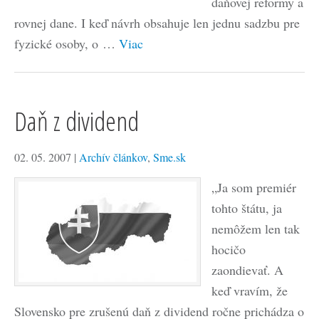
daňovej reformy a
rovnej dane. I keď návrh obsahuje len jednu sadzbu pre
fyzické osoby, o …
Viac
Daň z dividend
02. 05. 2007
|
Archív článkov
,
Sme.sk
„Ja som premiér
tohto štátu, ja
nemôžem len tak
hocičo
zaondievať. A
keď vravím, že
Slovensko pre zrušenú daň z dividend ročne prichádza o