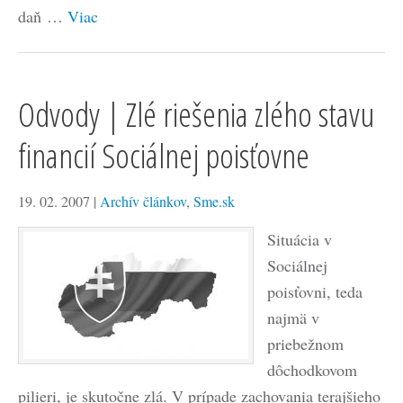
daň …
Viac
Odvody | Zlé riešenia zlého stavu
financií Sociálnej poisťovne
19. 02. 2007
|
Archív článkov
,
Sme.sk
Situácia v
Sociálnej
poisťovni, teda
najmä v
priebežnom
dôchodkovom
pilieri, je skutočne zlá. V prípade zachovania terajšieho