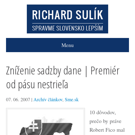
Menu
Zníženie sadzby dane | Premiér
od pásu nestrieľa
07. 06. 2007
|
Archív článkov
,
Sme.sk
10 dôvodov,
prečo by práve
Robert Fico mal