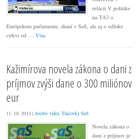
relácii V politike
na TA3 o
Európskom parlamente, dianí v SaS, ale aj o odluke
cirkvi od …
Viac
Kažimírova novela zákona o dani z
príjmov zvýši dane o 300 miliónov
eur
11. 10. 2014
|
Archív videí
,
Tlačovky SaS
Novela zákona o
dani z príjmov je