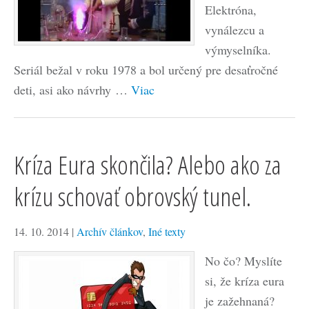
Elektróna,
vynálezcu a
výmyselníka.
Seriál bežal v roku 1978 a bol určený pre desaťročné
deti, asi ako návrhy …
Viac
Kríza Eura skončila? Alebo ako za
krízu schovať obrovský tunel.
14. 10. 2014
|
Archív článkov
,
Iné texty
No čo? Myslíte
si, že kríza eura
je zažehnaná?