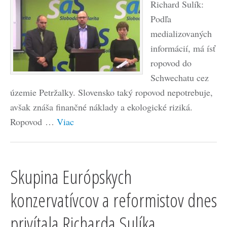
Richard Sulík:
Podľa
medializovaných
informácií, má ísť
ropovod do
Schwechatu cez
územie Petržalky. Slovensko taký ropovod nepotrebuje,
avšak znáša finančné náklady a ekologické riziká.
Ropovod …
Viac
Skupina Európskych
konzervatívcov a reformistov dnes
privítala Richarda Sulíka