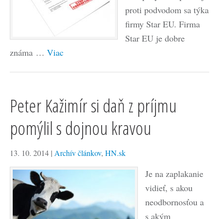
proti podvodom sa týka
firmy Star EU. Firma
Star EU je dobre
známa …
Viac
Peter Kažimír si daň z príjmu
pomýlil s dojnou kravou
13. 10. 2014
|
Archív článkov
,
HN.sk
Je na zaplakanie
vidieť, s akou
neodbornosťou a
s akým