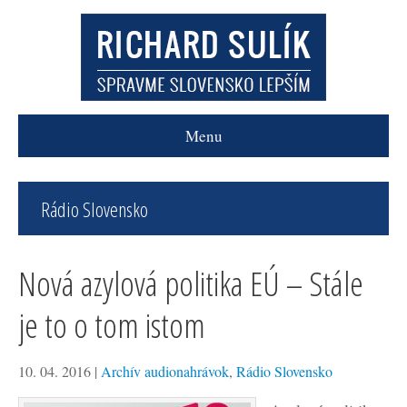
Menu
Rádio Slovensko
Nová azylová politika EÚ – Stále
je to o tom istom
10. 04. 2016
|
Archív audionahrávok
,
Rádio Slovensko