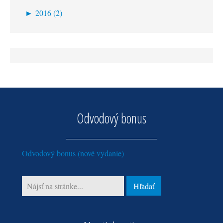
júl (1)
►
2016 (2)
apríl (2)
Odvodový bonus
Odvodový bonus (nové vydanie)