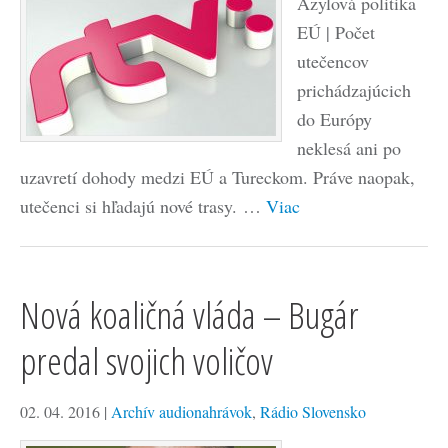
Azylová politika
EÚ | Počet
utečencov
prichádzajúcich
do Európy
neklesá ani po
uzavretí dohody medzi EÚ a Tureckom. Práve naopak,
utečenci si hľadajú nové trasy. …
Viac
Nová koaličná vláda – Bugár
predal svojich voličov
02. 04. 2016
|
Archív audionahrávok
,
Rádio Slovensko