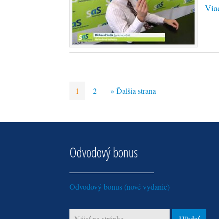
Via
1
2
» Ďalšia strana
Odvodový bonus
Odvodový bonus (nové vydanie)