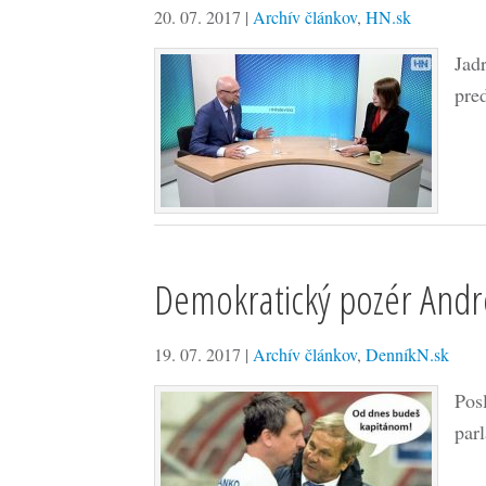
20. 07. 2017
|
Archív článkov
,
HN.sk
Jad
pre
Demokratický pozér Andr
19. 07. 2017
|
Archív článkov
,
DenníkN.sk
Pos
par