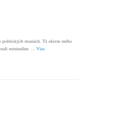
o politických stranách. Tá okrem iného
b mali minimálne …
Viac