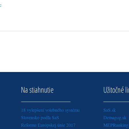
c
Na stiahnutie
Užitočné l
18 vylepšení volebného systému
SaS.sk
Slovensko podľa SaS
Demagog.sk
Reforma Európskej únie 2017
MEPRanking