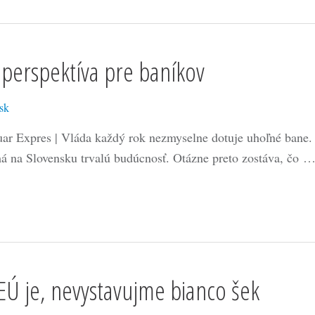
 perspektíva pre baníkov
sk
uar Expres | Vláda každý rok nezmyselne dotuje uhoľné bane. 
á na Slovensku trvalú budúcnosť. Otázne preto zostáva, čo 
 EÚ je, nevystavujme bianco šek