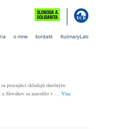
ria
o mne
kontakt
KulinaryLab
 sa pracujúci skladajú dnešným
k a Slovákov sa narodilo v …
Viac