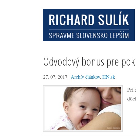
Odvodový bonus pre pokr
27. 07. 2017
|
Archív článkov
,
HN.sk
Pri
dôc