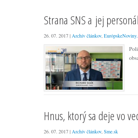
Strana SNS a jej personá
26. 07. 2017
|
Archív článkov
,
EurópskeNoviny.
Pol
obs
Hnus, ktorý sa deje vo ved
26. 07. 2017
|
Archív článkov
,
Sme.sk