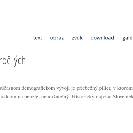
text
obraz
zvuk
download
galé
očilých
 súčasnom demografickom vývoji je priebežný pilier, v ktorom
hodcom na penzie, neudržateľný. Historicky najviac Slovenie