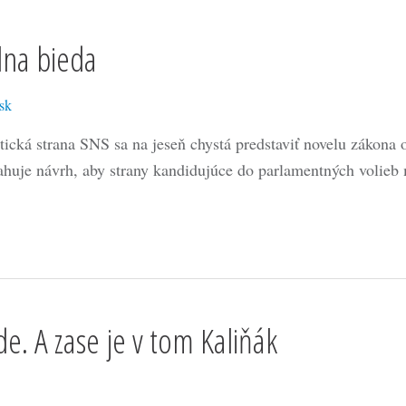
lna bieda
sk
itická strana SNS sa na jeseň chystá predstaviť novelu zákona 
ahuje návrh, aby strany kandidujúce do parlamentných volie
e. A zase je v tom Kaliňák