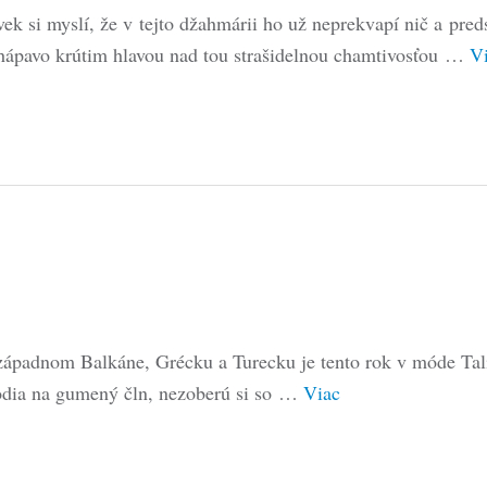
vek si myslí, že v tejto džahmárii ho už neprekvapí nič a pred
hápavo krútim hlavou nad tou strašidelnou chamtivosťou …
V
západnom Balkáne, Grécku a Turecku je tento rok v móde Tali
odia na gumený čln, nezoberú si so …
Viac