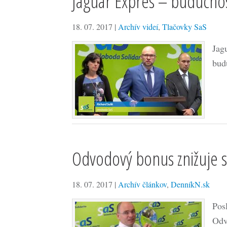
Jaguar Expres – budúcnos
18. 07. 2017
|
Archív videí
,
Tlačovky SaS
Jag
bud
Odvodový bonus znižuje sk
18. 07. 2017
|
Archív článkov
,
DenníkN.sk
Pos
Odv