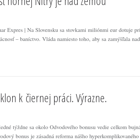
ť hornej Nitry je nad zemou
uar Expres | Na Slovensku sa stovkami miliónmi eur dotuje pr
úcnosť – baníctvo. Vláda namiesto toho, aby sa zamýšľala n
lon k čiernej práci. Výrazne.
ledné týždne sa okolo Odvodového bonusu vedie celkom bujná 
odový bonus je zásadná reforma nášho hyperkomplikovaného