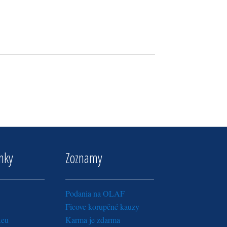
inky
Zoznamy
Podania na OLAF
Ficove korupčné kauzy
.eu
Karma je zdarma