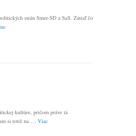
olitických strán Smer-SD a SaS. Zatiaľ čo
iac
ickej kultúre, pričom práve tá
am si totiž na …
Viac