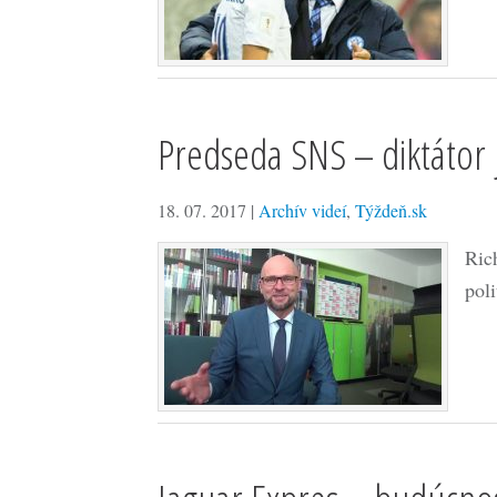
Predseda SNS – diktátor 
18. 07. 2017
|
Archív videí
,
Týždeň.sk
Ric
pol