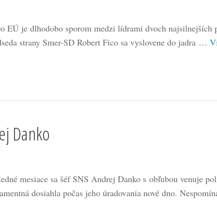
ro EÚ je dlhodobo sporom medzi lídrami dvoch najsilnejších p
dseda strany Smer-SD Robert Fico sa vyslovene do jadra …
V
ej Danko
ledné mesiace sa šéf SNS Andrej Danko s obľubou venuje polit
lamentná dosiahla počas jeho úradovania nové dno. Nespomín