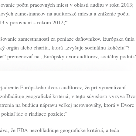
ovanie počtu pracovných miest v oblasti auditu v roku 2013;
nových zamestnancov na audítorské miesta a zníženie počtu
13 v porovnaní s rokom 2012;“
šovanie zamestnanosti za peniaze daňovníkov. Európska únia
ký orgán alebo charita, ktorá „zvyšuje socinálnu kohéziu“?
v“ premenovať na „Európsky dvor audítorov, sociálny podnik
jadrenie Európskeho dvora audítorov, že pri vymenúvaní
zohľadňuje geografické kritériá; v tejto súvislosti vyzýva Dvo
patrenia na budúcu nápravu veľkej nerovnováhy, ktorá v Dvore
 pokiaľ ide o riadiace pozície;“
va, že EDA nezohľadňuje geografické kritériá, a teda