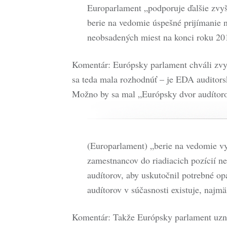
Europarlament „podporuje ďalšie zvyš
berie na vedomie úspešné prijímanie 
neobsadených miest na konci roku 20
Komentár: Európsky parlament chváli zvy
sa teda mala rozhodnúť – je EDA auditors
Možno by sa mal „Európsky dvor audítoro
(Europarlament) „berie na vedomie vy
zamestnancov do riadiacich pozícií ne
audítorov, aby uskutočnil potrebné o
audítorov v súčasnosti existuje, najmä
Komentár: Takže Európsky parlament uzná