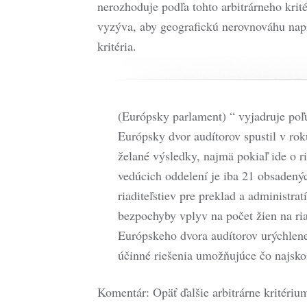
nerozhoduje podľa tohto arbitrárneho kri
vyzýva, aby geografickú nerovnováhu napr
kritéria.
(Európsky parlament) “ vyjadruje poľu
Európsky dvor audítorov spustil v ro
želané výsledky, najmä pokiaľ ide o ri
vedúcich oddelení je iba 21 obsadený
riaditeľstiev pre preklad a administra
bezpochyby vplyv na počet žien na ri
Európskeho dvora audítorov urýchlene 
účinné riešenia umožňujúce čo najskorš
Komentár: Opäť ďalšie arbitrárne kritéri