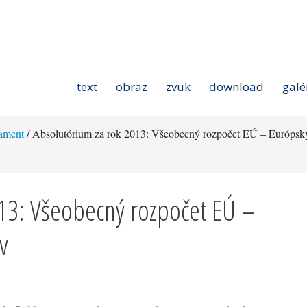
text
obraz
zvuk
download
galé
ament
/ Absolutórium za rok 2013: Všeobecný rozpočet EÚ – Európsk
13: Všeobecný rozpočet EÚ –
v