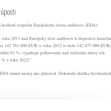
lúposti
rá hodnotí rozpočet Európskeho dvora audítorov (EDA):
 roku 2013 mal Európsky dvor audítorov k dispozícii konečn
ýške 142 761 000 EUR (v roku 2012 to bolo 142 477 000 EUR)
siahla 92 %; vyjadruje poľutovanie nad znížením miery ich
6 % v roku 2012;“
 EDA minul menej ako plánoval. Dokonalá ukážka byrokratic