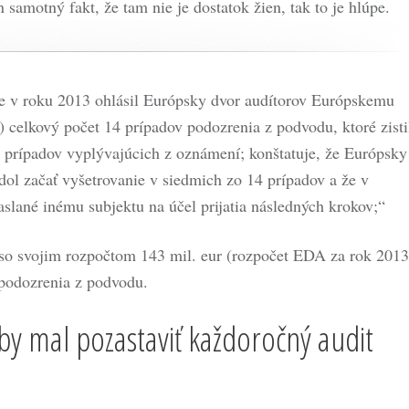
n samotný fakt, že tam nie je dostatok žien, tak to je hlúpe.
že v roku 2013 ohlásil Európsky dvor audítorov Európskemu
celkový počet 14 prípadov podozrenia z podvodu, ktoré zisti
10 prípadov vyplývajúcich z oznámení; konštatuje, že Európsky
dol začať vyšetrovanie v siedmich zo 14 prípadov a že v
aslané inému subjektu na účel prijatia následných krokov;“
so svojim rozpočtom 143 mil. eur (rozpočet EDA za rok 2013
 podozrenia z podvodu.
by mal pozastaviť každoročný audit