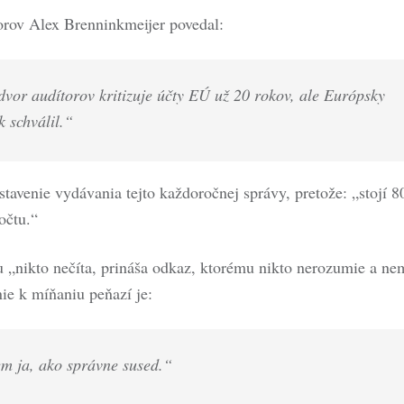
rov Alex Brenninkmeijer povedal:
dvor audítorov kritizuje účty EÚ už 20 rokov, ale Európsky
k schválil.“
tavenie vydávania tejto každoročnej správy, pretože: „stojí 8
očtu.“
vu „nikto nečíta, prináša odkaz, ktorému nikto nerozumie a ne
ie k míňaniu peňazí je:
m ja, ako správne sused.“