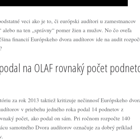
dstatné veci ako je to, či európski audítori u zamestnancov
á“ alebo na ten „správny“ pomer žien a mužov. No čo oveľa
äčšina financií Európskeho dvora audítorov ide na audit rozpoč
?
 podal na OLAF rovnaký počet podnet
óriu za rok 2013 taktiež kritizuje nečinnosť Európskeho dvor
audítorov v priebehu jedného roka podal 14 podnetov z
ovnaký počet, ako podal on sám. Pri ročnom rozpočte 140
rácu samotného Dvora audítorov označuje za dobrý príklad
v.