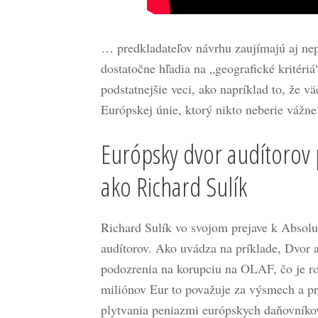
… predkladateľov návrhu zaujímajú aj nepo
dostatočne hľadia na „geografické kritéri
podstatnejšie veci, ako napríklad to, že v
Európskej únie, ktorý nikto neberie vážne
Európsky dvor audítorov
ako Richard Sulík
Richard Sulík vo svojom prejave k Absolut
audítorov. Ako uvádza na príklade, Dvor 
podozrenia na korupciu na OLAF, čo je r
miliónov Eur to považuje za výsmech a p
plytvania peniazmi európskych daňovníko