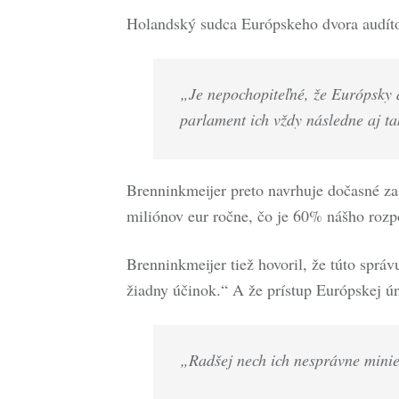
Holandský sudca Európskeho dvora audíto
„Je nepochopiteľné, že Európsky 
parlament ich vždy následne aj ta
Brenninkmeijer preto navrhuje dočasné zas
miliónov eur ročne, čo je 60% nášho rozp
Brenninkmeijer tiež hovoril, že túto sprá
žiadny účinok.“ A že prístup Európskej ún
„Radšej nech ich nesprávne minie