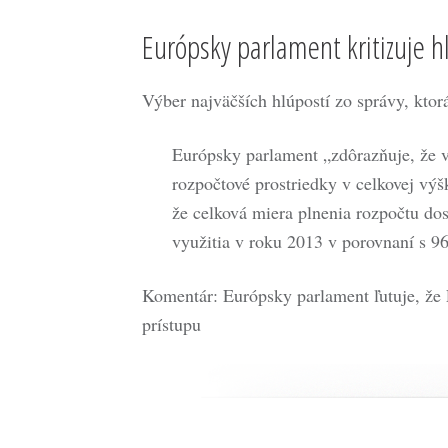
Európsky parlament kritizuje h
Výber najväčších hlúpostí zo správy, kto
Európsky parlament „zdôrazňuje, že v
rozpočtové prostriedky v celkovej v
že celková miera plnenia rozpočtu do
využitia v roku 2013 v porovnaní s 9
Komentár: Európsky parlament ľutuje, že
prístupu