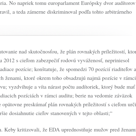
téria. No napriek tomu europarlament Európsky dvor audítorov
avil, a teda zámerne diskriminoval podľa tohto arbitrárneho
tovanie nad skutočnosťou, že plán rovnakých príležitostí, kto
ku 2012 s cieľom zabezpečiť rodovú vyváženosť, nepriniesol
adiace pozície; konštatuje, že spomedzi 70 pozícií riaditeľov 
ch ženami, ktoré okrem toho obsadzujú najmä pozície v rámci
tívu; vyzdvihuje a víta nárast počtu audítoriek, ktorý bude mať
adiacich pozíciách v rámci auditu; berie na vedomie záväzok
opätovne preskúmať plán rovnakých príležitostí s cieľom urči
ie dosiahnutie cieľov stanovených v tejto oblasti;“
um. Keby kritizovali, že EDA uprednostňuje mužov pred ženam