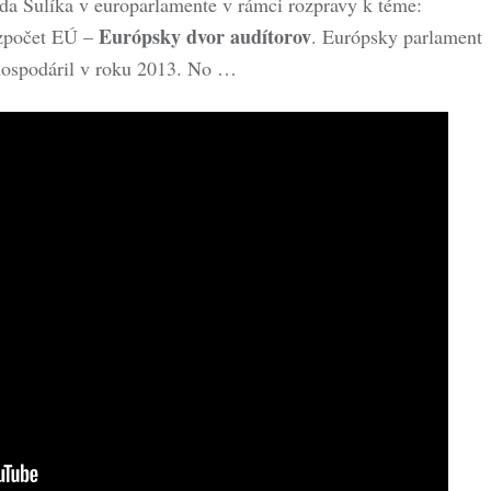
da Sulíka v europarlamente v rámci rozpravy k téme:
Európsky dvor audítorov
ozpočet EÚ –
. Európsky parlament
 hospodáril v roku 2013. No …