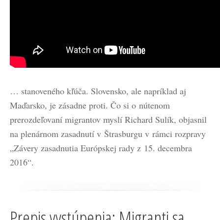
… stanoveného kľúča. Slovensko, ale napríklad aj
Maďarsko, je zásadne proti. Čo si o nútenom
prerozdeľovaní migrantov myslí Richard Sulík, objasnil
na plenárnom zasadnutí v Štrasburgu v rámci rozpravy
„Závery zasadnutia Európskej rady z 15. decembra
2016“.
Prepis vystúpenia: Migranti sa