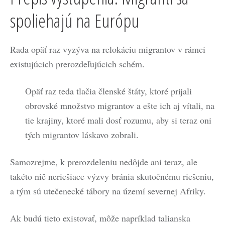
spoliehajú na Európu
Rada opäť raz vyzýva na relokáciu migrantov v rámci
existujúcich prerozdeľujúcich schém.
Opäť raz teda tlačia členské štáty, ktoré prijali
obrovské množstvo migrantov a ešte ich aj vítali, na
tie krajiny, ktoré mali dosť rozumu, aby si teraz oni
tých migrantov láskavo zobrali.
Samozrejme, k prerozdeleniu nedôjde ani teraz, ale
takéto nič neriešiace výzvy bránia skutočnému riešeniu,
a tým sú utečenecké tábory na území severnej Afriky.
Ak budú tieto existovať, môže napríklad talianska