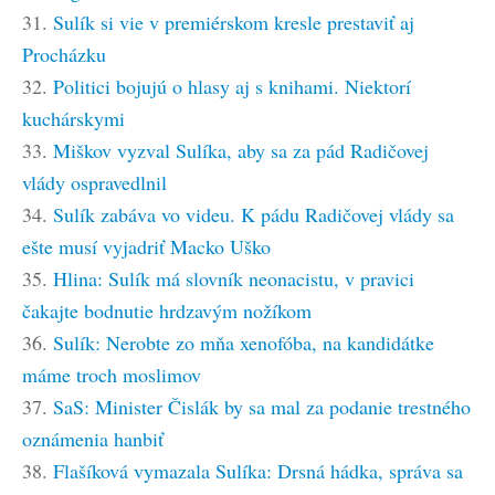
31.
Sulík si vie v premiérskom kresle prestaviť aj
Procházku
32.
Politici bojujú o hlasy aj s knihami. Niektorí
kuchárskymi
33.
Miškov vyzval Sulíka, aby sa za pád Radičovej
vlády ospravedlnil
34.
Sulík zabáva vo videu. K pádu Radičovej vlády sa
ešte musí vyjadriť Macko Uško
35.
Hlina: Sulík má slovník neonacistu, v pravici
čakajte bodnutie hrdzavým nožíkom
36.
Sulík: Nerobte zo mňa xenofóba, na kandidátke
máme troch moslimov
37.
SaS: Minister Čislák by sa mal za podanie trestného
oznámenia hanbiť
38.
Flašíková vymazala Sulíka: Drsná hádka, správa sa