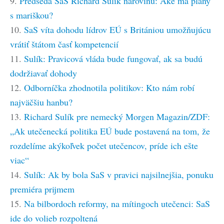
9.
Predseda SaS Richard Sulík narovinu: Aké má plány
s mariškou?
10.
SaS víta dohodu lídrov EÚ s Britániou umožňujúcu
vrátiť štátom časť kompetencií
11.
Sulík: Pravicová vláda bude fungovať, ak sa budú
dodržiavať dohody
12.
Odborníčka zhodnotila politikov: Kto nám robí
najväčšiu hanbu?
13.
Richard Sulík pre nemecký Morgen Magazin/ZDF:
„Ak utečenecká politika EÚ bude postavená na tom, že
rozdelíme akýkoľvek počet utečencov, príde ich ešte
viac“
14.
Sulík: Ak by bola SaS v pravici najsilnejšia, ponuku
premiéra prijmem
15.
Na bilbordoch reformy, na mítingoch utečenci: SaS
ide do volieb rozpoltená