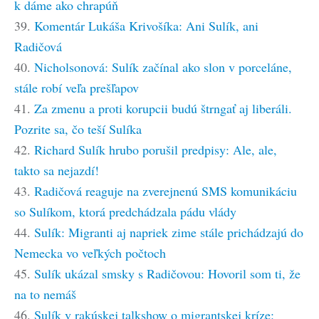
k dáme ako chrapúň
39.
Komentár Lukáša Krivošíka: Ani Sulík, ani
Radičová
40.
Nicholsonová: Sulík začínal ako slon v porceláne,
stále robí veľa prešľapov
41.
Za zmenu a proti korupcii budú štrngať aj liberáli.
Pozrite sa, čo teší Sulíka
42.
Richard Sulík hrubo porušil predpisy: Ale, ale,
takto sa nejazdí!
43.
Radičová reaguje na zverejnenú SMS komunikáciu
so Sulíkom, ktorá predchádzala pádu vlády
44.
Sulík: Migranti aj napriek zime stále prichádzajú do
Nemecka vo veľkých počtoch
45.
Sulík ukázal smsky s Radičovou: Hovoril som ti, že
na to nemáš
46.
Sulík v rakúskej talkshow o migrantskej kríze: