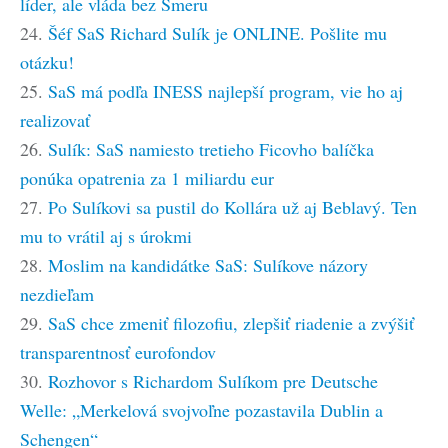
líder, ale vláda bez Smeru
24.
Šéf SaS Richard Sulík je ONLINE. Pošlite mu
otázku!
25.
SaS má podľa INESS najlepší program, vie ho aj
realizovať
26.
Sulík: SaS namiesto tretieho Ficovho balíčka
ponúka opatrenia za 1 miliardu eur
27.
Po Sulíkovi sa pustil do Kollára už aj Beblavý. Ten
mu to vrátil aj s úrokmi
28.
Moslim na kandidátke SaS: Sulíkove názory
nezdieľam
29.
SaS chce zmeniť filozofiu, zlepšiť riadenie a zvýšiť
transparentnosť eurofondov
30.
Rozhovor s Richardom Sulíkom pre Deutsche
Welle: „Merkelová svojvoľne pozastavila Dublin a
Schengen“