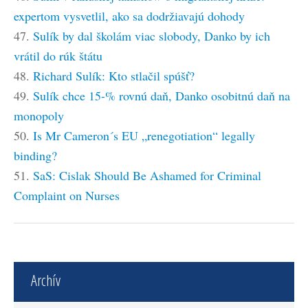
expertom vysvetlil, ako sa dodržiavajú dohody
47.
Sulík by dal školám viac slobody, Danko by ich
vrátil do rúk štátu
48.
Richard Sulík: Kto stlačil spúšť?
49.
Sulík chce 15-% rovnú daň, Danko osobitnú daň na
monopoly
50.
Is Mr Cameron´s EU „renegotiation“ legally
binding?
51.
SaS: Cislak Should Be Ashamed for Criminal
Complaint on Nurses
Archív