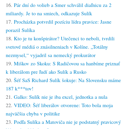
16.
Pár dní do volieb a Smer schválil diaľnicu za 2
miliardy. Je to na smiech, odkazuje Sulík
17.
Procházka potvrdil pozíciu lídra pravice: Jasne
porazil Sulíka
18.
Kto je tu konšpirátor? Utečenci to neboli, tvrdili
svetové médiá o znásilneniach v Kolíne. „Totálny
nezmysel,“ vyjadril sa nemecký prokurátor
19.
Miškov zo Skoku: S Radičovou sa hanbíme priznať
k liberálom pre ľudí ako Sulík a Rusko
20.
Šéf SaS Richard Sulík šokuje: Na Slovensku máme
187 k***tov!
21.
Galko: Sulík nie je iba excel, jednotka a nula
22.
VIDEO: Šéf liberálov otvorene: Toto bola moja
najväčšia chyba v politike
23.
Podľa Sulíka a Matoviča nie je podstatný pravicový