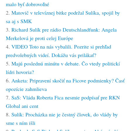
malo byť dobrovoľné
2.
Matovič v televíznej bitke podržal Sulíka, spojil by
sa aj s SMK
3.
Richard Sulík pre rádio Deutschlandfunk: Angela
Merkelová je proti celej Európe
4.
VIDEO Toto na nás vybalili. Pozrite si prehľad
predvolebných videí. Dokážu vás prilákať?
5.
Majú poslednú minútu v debate. Čo vtedy politickí
lídri hovoria?
6.
Anketa: Pripravení skočiť na Ficove podmienky? Časť
opozície zahmlieva
7.
SaS: Vláda Roberta Fica nesmie podpísať pre RKN
Global ani cent
8.
Sulík: Procházka nie je čestný človek, do vlády by
sme s ním išli