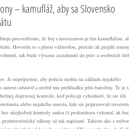
kony – kamufláž, aby sa Slovensko
tátu
silňujú presvedčenie, že boj s terorizmom je len kamuflážou, a
 štátu. Hovorím to s plnou vážnosťou, pretože ak prejdú zmen
navrhnuté, tak bude výrazne zasiahnuté do práv a osobných slo
v. Je neprípustné, aby polícia mohla na základe nejakého
 autom odstaviť a urobiť mu prehliadku jeho batožiny. To je 
bežnej dopravnej kontrole, keď policajt vyhodnotí, že ste išli
tretnutia alebo nejakého miesta, kde ste pripravovali teroristi
 bez akejkoľvek kontroly sudcu či prokurátora vykonať, ak bu
že protiteroristické zákony sú tak napísané. Takisto ako s webo