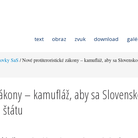
text
obraz
zvuk
download
galé
čovky SaS
/ Nové protiteroristické zákony – kamufláž, aby sa Slovensko
zákony – kamufláž, aby sa Slovens
 štátu