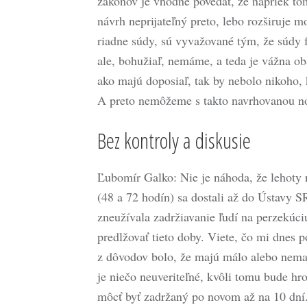
zákonov je vhodné povedať, že napriek tomu
návrh neprijateľný preto, lebo rozširuje m
riadne súdy, sú vyvažované tým, že súdy 
ale, bohužiaľ, nemáme, a teda je vážna oba
ako majú doposiaľ, tak by nebolo nikoho, 
A preto nemôžeme s takto navrhovanou nov
Bez kontroly a diskusie
Ľubomír Galko: Nie je náhoda, že lehoty n
(48 a 72 hodín) sa dostali až do Ústavy S
zneužívala zadržiavanie ľudí na perzekúc
predlžovať tieto doby. Viete, čo mi dnes 
z dôvodov bolo, že majú málo alebo nemaj
je niečo neuveriteľné, kvôli tomu bude h
môcť byť zadržaný po novom až na 10 dní. J