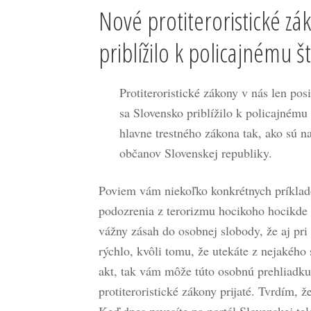
Nové protiteroristické zá
priblížilo k policajnému š
Protiteroristické zákony v nás len po
sa Slovensko priblížilo k policajnému
hlavne trestného zákona tak, ako sú 
občanov Slovenskej republiky.
Poviem vám niekoľko konkrétnych príklado
podozrenia z terorizmu hocikoho hocikde s
vážny zásah do osobnej slobody, že aj pri 
rýchlo, kvôli tomu, že utekáte z nejakého s
akt, tak vám môže túto osobnú prehliadku
protiteroristické zákony prijaté. Tvrdím, 