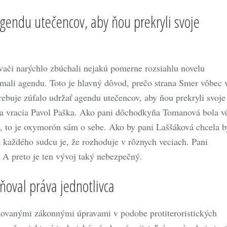
gendu utečencov, aby ňou prekryli svoje
ovači narýchlo zbúchali nejakú pomerne rozsiahlu novelu
y mali agendu. Toto je hlavný dôvod, prečo strana Smer vôbec 
trebuje zúfalo udržať agendu utečencov, aby ňou prekryli svoje
sa vracia Pavol Paška. Ako pani dôchodkyňa Tomanová bola v
 to je oxymorón sám o sebe. Ako by pani Laššáková chcela b
každého sudcu je, že rozhoduje v rôznych veciach. Pani
 A preto je ten vývoj taký nebezpečný.
ňoval práva jednotlivca
rhovanými zákonnými úpravami v podobe protiteroristických