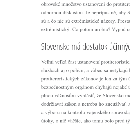
obrovské množstvo ustanovení do protitero
odbornou diskusiou. Je neprípustné, aby S
sú a čo nie sú extrémistické názory. Presta
extrémistický. Čo potom urobia? Vypnú c
Slovensko má dostatok účinnýc
Veľmi veľká časť ustanovení protiterorist
službách aj o polícii, a vôbec sa netýkajú
protiteroristických zákonov je len za tým 
bezpečnostným orgánom chýbajú nejaké úč
plnou vážnosťou vyhlásiť, že Slovensko má
dodržiavať zákon a netreba ho zneužívať.
a výboru na kontrolu vojenského spravodaj
útoky, o nič väčšie, ako tomu bolo pred