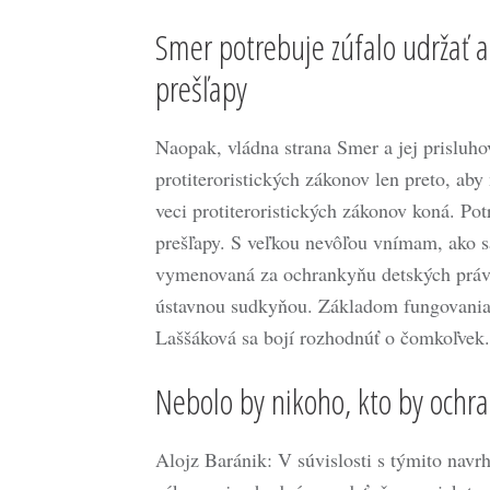
Smer potrebuje zúfalo udržať a
prešľapy
Naopak, vládna strana Smer a jej prisluh
protiteroristických zákonov len preto, ab
veci protiteroristických zákonov koná. Po
prešľapy. S veľkou nevôľou vnímam, ako 
vymenovaná za ochrankyňu detských práv,
ústavnou sudkyňou. Základom fungovania 
Laššáková sa bojí rozhodnúť o čomkoľvek.
Nebolo by nikoho, kto by ochra
Alojz Baránik: V súvislosti s týmito nav