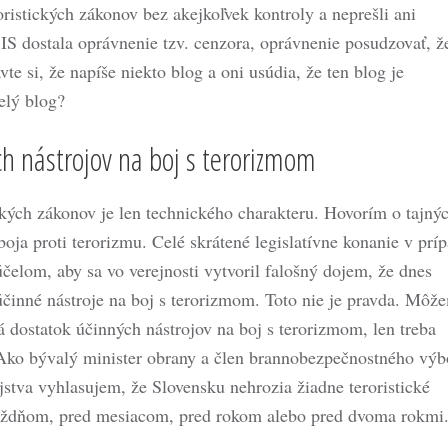
ristických zákonov bez akejkoľvek kontroly a neprešli ani
IS dostala oprávnenie tzv. cenzora, oprávnenie posudzovať, ž
vte si, že napíše niekto blog a oni usúdia, že ten blog je
elý blog?
h nástrojov na boj s terorizmom
ických zákonov je len technického charakteru. Hovorím o tajný
 boja proti terorizmu. Celé skrátené legislatívne konanie v prí
účelom, aby sa vo verejnosti vytvoril falošný dojem, že dnes
inné nástroje na boj s terorizmom. Toto nie je pravda. Môž
 dostatok účinných nástrojov na boj s terorizmom, len treba
 Ako bývalý minister obrany a člen brannobezpečnostného výb
stva vyhlasujem, že Slovensku nehrozia žiadne teroristické
 týždňom, pred mesiacom, pred rokom alebo pred dvoma rokmi