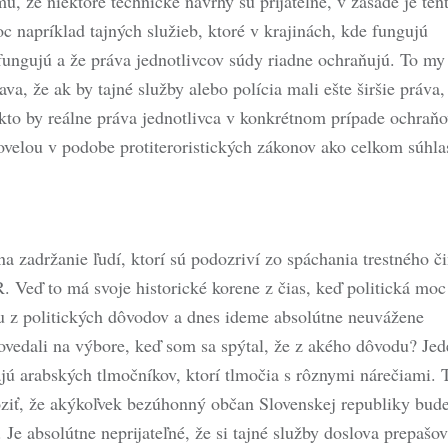
, že niektoré technické návrhy sú prijateľné, v zásade je ten
oc napríklad tajných služieb, ktoré v krajinách, kde fungujú
fungujú a že práva jednotlivcov súdy riadne ochraňujú. To my
va, že ak by tajné služby alebo polícia mali ešte širšie práva,
kto by reálne práva jednotlivca v konkrétnom prípade ochraňo
elou v podobe protiteroristických zákonov ako celkom súhlas
a zadržanie ľudí, ktorí sú podozriví zo spáchania trestného č
R. Veď to má svoje historické korene z čias, keď politická moc
iu z politických dôvodov a dnes ideme absolútne neuvážene
povedali na výbore, keď som sa spýtal, že z akého dôvodu? Je
ú arabských tlmočníkov, ktorí tlmočia s rôznymi nárečiami. 
roziť, že akýkoľvek bezúhonný občan Slovenskej republiky bud
e absolútne neprijateľné, že si tajné služby doslova prepašov