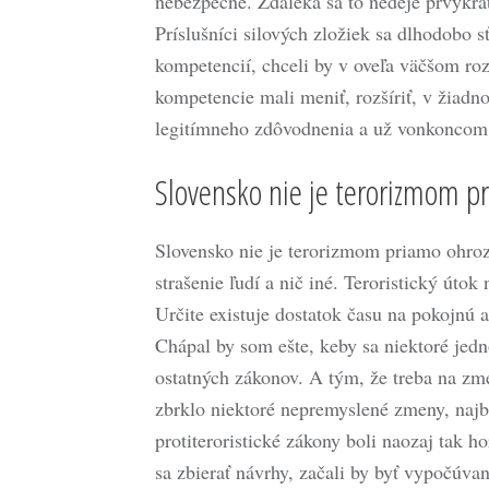
nebezpečné. Zďaleka sa to nedeje prvýkrát 
Príslušníci silových zložiek sa dlhodobo 
kompetencií, chceli by v oveľa väčšom roz
kompetencie mali meniť, rozšíriť, v žiadno
legitímneho zdôvodnenia a už vonkoncom b
Slovensko nie je terorizmom p
Slovensko nie je terorizmom priamo ohroz
strašenie ľudí a nič iné. Teroristický út
Určite existuje dostatok času na pokojnú 
Chápal by som ešte, keby sa niektoré jedn
ostatných zákonov. A tým, že treba na zme
zbrklo niektoré nepremyslené zmeny, najbl
protiteroristické zákony boli naozaj tak ho
sa zbierať návrhy, začali by byť vypočúvan