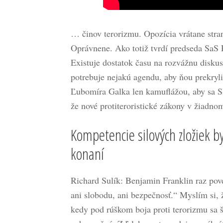
… činov terorizmu. Opozícia vrátane strany
Oprávnene. Ako totiž tvrdí predseda SaS 
Existuje dostatok času na rozvážnu diskus
potrebuje nejakú agendu, aby ňou prekryli 
Ľubomíra Galka len kamuflážou, aby sa Slo
že nové protiteroristické zákony v žiadno
Kompetencie silových zložiek b
konaní
Richard Sulík: Benjamin Franklin raz pove
ani slobodu, ani bezpečnosť.“ Myslím si, 
kedy pod rúškom boja proti terorizmu sa 