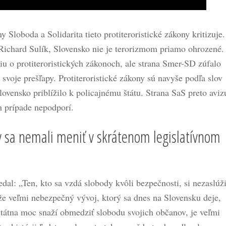
 Sloboda a Solidarita tieto protiteroristické zákony kritizuje.
Richard Sulík, Slovensko nie je terorizmom priamo ohrozené.
iu o protiteroristických zákonoch, ale strana Smer-SD zúfalo
svoje prešľapy. Protiteroristické zákony sú navyše podľa slov
vensko priblížilo k policajnému štátu. Strana SaS preto aviz
m prípade nepodporí.
y sa nemali meniť v skrátenom legislatívnom
dal: „Ten, kto sa vzdá slobody kvôli bezpečnosti, si nezaslúž
že veľmi nebezpečný vývoj, ktorý sa dnes na Slovensku deje,
štátna moc snaží obmedziť slobodu svojich občanov, je veľmi