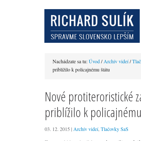
Nachádzate sa tu:
Úvod
/
Archív videí
/
Tla
priblížilo k policajnému štátu
Nové protiteroristické 
priblížilo k policajnému
03. 12. 2015
|
Archív videí
,
Tlačovky SaS