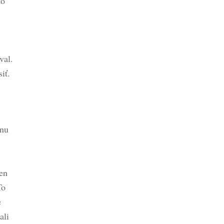
to
val.
iť.
inu
den
To
e
ali