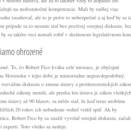
v histórii ľudstva, ale za to takmer vždy to dopadlo zle.
sťažujú na nedostatočné kompetencie. Mali by radšej viac
sahu zasahovať, ale to je práve to nebezpečné a aj keď by sa i
m prípade sa to nesmie stať bez poctivej verejnej diskusie, be
y sa takéto veci nemali robiť v skrátenom legislatívnom kon
riamo ohrozené
ené. To, čo Robert Fico kváka celé mesiace, je obyčajné
ok na Slovensku v tejto dobe je mimoriadne nepravdepodobný.
a rozvážnu diskusiu o zmene ústavy a protiteroristických záko
oduché zákony menili, ale predsa len ústava je zákon všetkýc
nu ústavy až 90 hlasov, sa môže stať, že keď teraz urobíme
ižších 20 rokov ich nebudeme vedieť vrátiť späť. Ak by
rúce, Robert Fico by sa snažil vyvolať verejnú diskusiu, začali
í experti. Toto všetko sa nedeje.