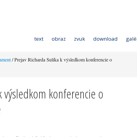
text
obraz
zvuk
download
galé
ament
/ Prejav Richarda Sulíka k výsledkom konferencie o
 k výsledkom konferencie o
e