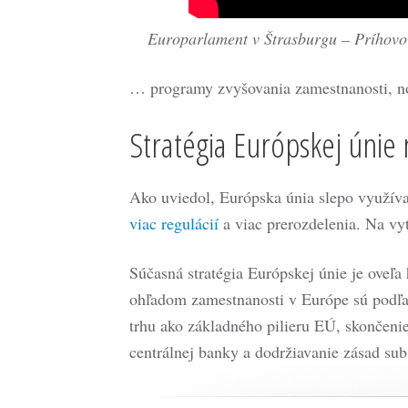
Europarlament v Štrasburgu – Príhovor
… programy zvyšovania zamestnanosti, no 
Stratégia Európskej únie
Ako uviedol, Európska únia slepo využíva
viac regulácií
a viac prerozdelenia. Na vy
Súčasná stratégia Európskej únie je oveľa
ohľadom zamestnanosti v Európe sú podľa 
trhu ako základného pilieru EÚ, skončeni
centrálnej banky a dodržiavanie zásad subs