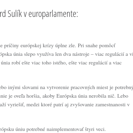
ard Sulík v europarlamente:
e príčiny európskej krízy úplne zle. Pri snahe pomôcť
ska únia slepo využíva len dva nástroje – viac regulácií a v
nia robí ešte viac toho istého, ešte viac regulácií a viac
bo inými slovami na vytvorenie pracovných miest je potrebn
nie je oveľa horšia, akoby Európska únia nerobila nič. Lebo
naží vyriešiť, medzi ktoré patrí aj zvyšovanie zamestnanosti v
rópsku úniu potrebné naimplementovať štyri veci.