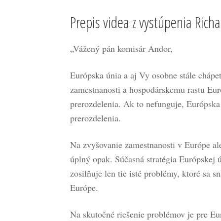
Prepis videa z vystúpenia Rich
„Vážený pán komisár Andor,
Európska únia a aj Vy osobne stále chápet
zamestnanosti a hospodárskemu rastu Európ
prerozdelenia. Ak to nefunguje, Európska ú
prerozdelenia.
Na zvyšovanie zamestnanosti v Európe ale
úplný opak. Súčasná stratégia Európskej ú
zosilňuje len tie isté problémy, ktoré sa s
Európe.
Na skutočné riešenie problémov je pre Eu