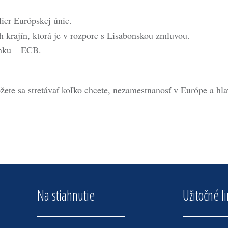
lier Európskej únie.
 krajín, ktorá je v rozpore s Lisabonskou zmluvou.
anku – ECB.
žete sa stretávať koľko chcete, nezamestnanosť v Európe a hl
Na stiahnutie
Užitočné l