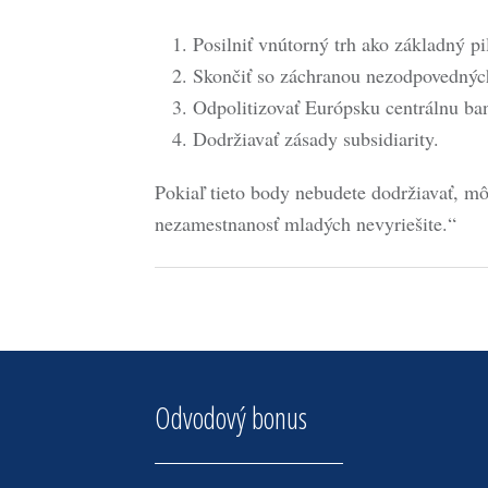
Posilniť vnútorný trh ako základný pi
Skončiť so záchranou nezodpovedných
Odpolitizovať Európsku centrálnu b
Dodržiavať zásady subsidiarity.
Pokiaľ tieto body nebudete dodržiavať, mô
nezamestnanosť mladých nevyriešite.“
Odvodový bonus