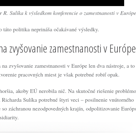
 R. Sulíka k výsledkom konferencie o zamestnanosti v Európe
táto politika neprináša očakávané výsledky.
 na zvyšovanie zamestnanosti v Európe
 na zvyšovanie zamestnanosti v Európe len dva nástroje, a to
tvorenie pracovných miest je však potrebné robiť opak.
 horšia, akoby EÚ nerobila nič. Na skutočné riešenie problém
Richarda Sulíka potrebné štyri veci – posilnenie vnútorného
e so záchranou nezodpovedných krajín, odpolitizovanie Európ
idiarity.