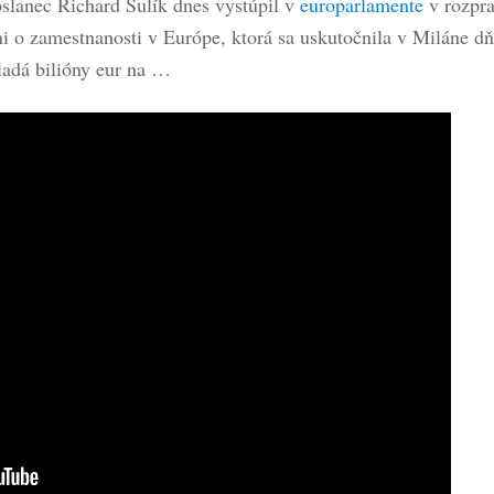
slanec Richard Sulík dnes vystúpil v
europarlamente
v rozpra
i o zamestnanosti v Európe, ktorá sa uskutočnila v Miláne d
ladá bilióny eur na …