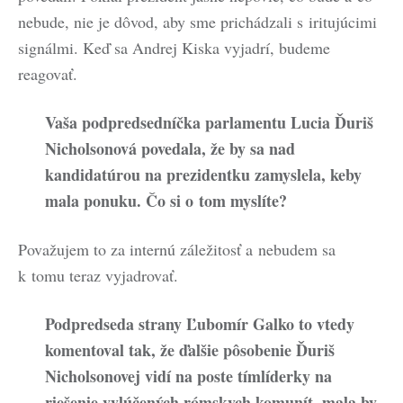
nebude, nie je dôvod, aby sme prichádzali s iritujúcimi
signálmi. Keď sa Andrej Kiska vyjadrí, budeme
reagovať.
Vaša podpredsedníčka parlamentu Lucia Ďuriš
Nicholsonová povedala, že by sa nad
kandidatúrou na prezidentku zamyslela, keby
mala ponuku. Čo si o tom myslíte?
Považujem to za internú záležitosť a nebudem sa
k tomu teraz vyjadrovať.
Podpredseda strany Ľubomír Galko to vtedy
komentoval tak, že ďalšie pôsobenie Ďuriš
Nicholsonovej vidí na poste tímlíderky na
riešenie vylúčených rómskych komunít, mala by