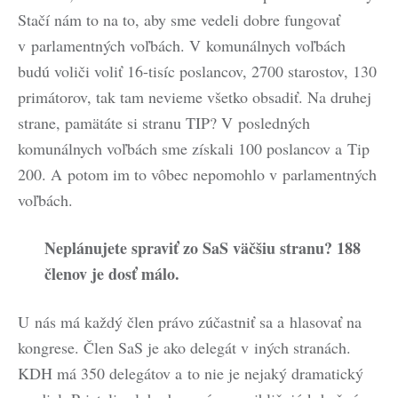
Stačí nám to na to, aby sme vedeli dobre fungovať
v parlamentných voľbách. V komunálnych voľbách
budú voliči voliť 16-tisíc poslancov, 2700 starostov, 130
primátorov, tak tam nevieme všetko obsadiť. Na druhej
strane, pamätáte si stranu TIP? V posledných
komunálnych voľbách sme získali 100 poslancov a Tip
200. A potom im to vôbec nepomohlo v parlamentných
voľbách.
Neplánujete spraviť zo SaS väčšiu stranu? 188
členov je dosť málo.
U nás má každý člen právo zúčastniť sa a hlasovať na
kongrese. Člen SaS je ako delegát v iných stranách.
KDH má 350 delegátov a to nie je nejaký dramatický