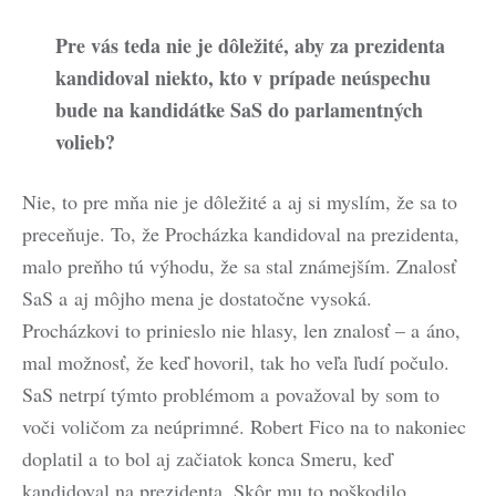
Pre vás teda nie je dôležité, aby za prezidenta
kandidoval niekto, kto v prípade neúspechu
bude na kandidátke SaS do parlamentných
volieb?
Nie, to pre mňa nie je dôležité a aj si myslím, že sa to
preceňuje. To, že Procházka kandidoval na prezidenta,
malo preňho tú výhodu, že sa stal známejším. Znalosť
SaS a aj môjho mena je dostatočne vysoká.
Procházkovi to prinieslo nie hlasy, len znalosť – a áno,
mal možnosť, že keď hovoril, tak ho veľa ľudí počulo.
SaS netrpí týmto problémom a považoval by som to
voči voličom za neúprimné. Robert Fico na to nakoniec
doplatil a to bol aj začiatok konca Smeru, keď
kandidoval na prezidenta. Skôr mu to poškodilo.