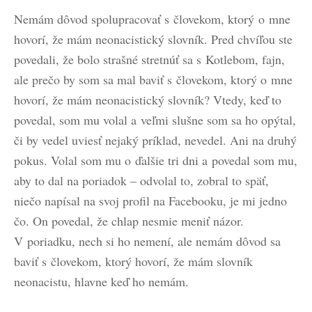
Nemám dôvod spolupracovať s človekom, ktorý o mne
hovorí, že mám neonacistický slovník. Pred chvíľou ste
povedali, že bolo strašné stretnúť sa s Kotlebom, fajn,
ale prečo by som sa mal baviť s človekom, ktorý o mne
hovorí, že mám neonacistický slovník? Vtedy, keď to
povedal, som mu volal a veľmi slušne som sa ho opýtal,
či by vedel uviesť nejaký príklad, nevedel. Ani na druhý
pokus. Volal som mu o ďalšie tri dni a povedal som mu,
aby to dal na poriadok – odvolal to, zobral to späť,
niečo napísal na svoj profil na Facebooku, je mi jedno
čo. On povedal, že chlap nesmie meniť názor.
V poriadku, nech si ho nemení, ale nemám dôvod sa
baviť s človekom, ktorý hovorí, že mám slovník
neonacistu, hlavne keď ho nemám.