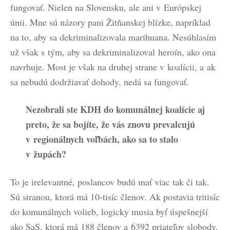
fungovať. Nielen na Slovensku, ale ani v Európskej
únii. Mne sú názory pani Žitňanskej blízke, napríklad
na to, aby sa dekriminalizovala marihuana. Nesúhlasím
už však s tým, aby sa dekriminalizoval heroín, ako ona
navrhuje. Most je však na druhej strane v koalícii, a ak
sa nebudú dodržiavať dohody, nedá sa fungovať.
Nezobrali ste KDH do komunálnej koalície aj
preto, že sa bojíte, že vás znovu prevalcujú
v regionálnych voľbách, ako sa to stalo
v župách?
To je irelevantné, poslancov budú mať viac tak či tak.
Sú stranou, ktorá má 10-tisíc členov. Ak postavia tritisíc
do komunálnych volieb, logicky musia byť úspešnejší
ako SaS, ktorá má 188 členov a 6392 priateľov slobody.