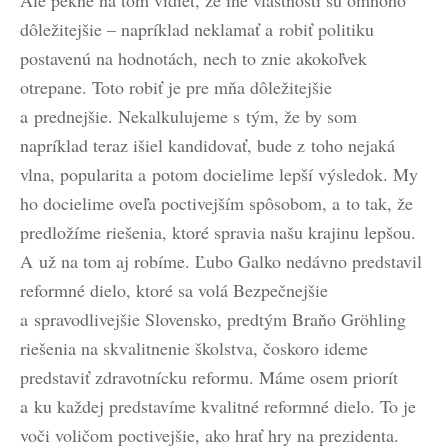
dôležitejšie – napríklad neklamať a robiť politiku
postavenú na hodnotách, nech to znie akokoľvek
otrepane. Toto robiť je pre mňa dôležitejšie
a prednejšie. Nekalkulujeme s tým, že by som
napríklad teraz išiel kandidovať, bude z toho nejaká
vlna, popularita a potom docielime lepší výsledok. My
ho docielime oveľa poctivejším spôsobom, a to tak, že
predložíme riešenia, ktoré spravia našu krajinu lepšou.
A už na tom aj robíme. Ľubo Galko nedávno predstavil
reformné dielo, ktoré sa volá Bezpečnejšie
a spravodlivejšie Slovensko, predtým Braňo Gröhling
riešenia na skvalitnenie školstva, čoskoro ideme
predstaviť zdravotnícku reformu. Máme osem priorít
a ku každej predstavíme kvalitné reformné dielo. To je
voči voličom poctivejšie, ako hrať hry na prezidenta.