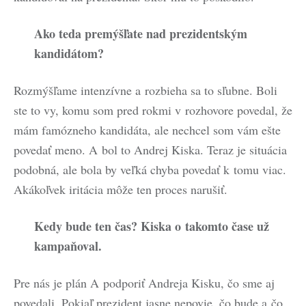
Ako teda premýšľate nad prezidentským
kandidátom?
Rozmýšľame intenzívne a rozbieha sa to sľubne. Boli
ste to vy, komu som pred rokmi v rozhovore povedal, že
mám famózneho kandidáta, ale nechcel som vám ešte
povedať meno. A bol to Andrej Kiska. Teraz je situácia
podobná, ale bola by veľká chyba povedať k tomu viac.
Akákoľvek iritácia môže ten proces narušiť.
Kedy bude ten čas? Kiska o takomto čase už
kampaňoval.
Pre nás je plán A podporiť Andreja Kisku, čo sme aj
povedali. Pokiaľ prezident jasne nepovie, čo bude a čo