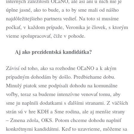
interných záležitostí OĽaNO, ale asi ani u nich nie je
úplne jasné, ako to bude, a to by sme mali od nášho
najdôležitejšieho partnera vedieť. Na toto si musíme
počkať, v každom prípade, Veronika je človek, s ktorým
vieme spolupracovať, čiže v pohode.
Aj ako prezidentská kandidátka?
Závisí od toho, ako sa rozhodne OĽaNO a k akým
prípadným dohodám by došlo. Predbiehame dobu.
Minulý piatok sme podpísali dohodu na komunálne
voľby, teraz sa budeme intenzívne venovať tomu, aby
sme ju naplnili dodatkami s ďalšími stranami. Z väčších
strán sú v hre KDH a Sme rodina, ale aj menšie strany
– Zmena zdola, OKS. Potom chceme dohodu naplniť
konkrétnymi kandidátmi. Keď to uzavrieme, môžeme sa