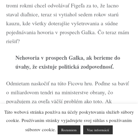
tromi rokmi chcel odvolávať Figeľa za to, že lacno
staval diaľnice, teraz si vytiahol sedem rokov starú
kauzu, kde všetky doterajšie vyšetrovania a súdne
pojednávania hovoria v prospech Galka. Čo teraz mám
riešiť?
Nehovoria v prospech Galka, ak berieme do
úvahy, že existuje politická zodpovednosť.
Odmietam naskočiť na túto Ficovu hru. Poďme sa baviť
o miliardovom tendri na ministerstve obrany, čo
považujem za oveľa väčší problém ako toto. Ak
hovoríme o politickej zodpovednosti, veď Galko už
Táto webová stránka používa na účely poskytovania služieb súbory
odvolaný bol – čo má byť odvolaný dvakrát? Bavme sa
cookie. Používaním stránky vyjadrujete svoj súhlas s používaním
o tom, čo sa deje dnes. Svedok v kauze Gemerský
súborov cookie.
Rozumiem
Viac informácií
mlyn vypovedal, že Robert Fico osobne dával pokyn na