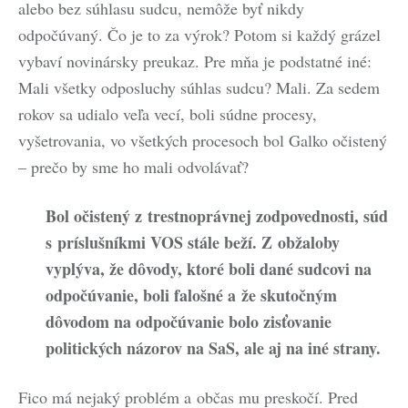
alebo bez súhlasu sudcu, nemôže byť nikdy
odpočúvaný. Čo je to za výrok? Potom si každý grázel
vybaví novinársky preukaz. Pre mňa je podstatné iné:
Mali všetky odposluchy súhlas sudcu? Mali. Za sedem
rokov sa udialo veľa vecí, boli súdne procesy,
vyšetrovania, vo všetkých procesoch bol Galko očistený
– prečo by sme ho mali odvolávať?
Bol očistený z trestnoprávnej zodpovednosti, súd
s príslušníkmi VOS stále beží. Z obžaloby
vyplýva, že dôvody, ktoré boli dané sudcovi na
odpočúvanie, boli falošné a že skutočným
dôvodom na odpočúvanie bolo zisťovanie
politických názorov na SaS, ale aj na iné strany.
Fico má nejaký problém a občas mu preskočí. Pred