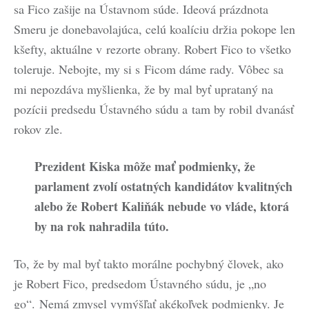
sa Fico zašije na Ústavnom súde. Ideová prázdnota
Smeru je donebavolajúca, celú koalíciu držia pokope len
kšefty, aktuálne v rezorte obrany. Robert Fico to všetko
toleruje. Nebojte, my si s Ficom dáme rady. Vôbec sa
mi nepozdáva myšlienka, že by mal byť uprataný na
pozícii predsedu Ústavného súdu a tam by robil dvanásť
rokov zle.
Prezident Kiska môže mať podmienky, že
parlament zvolí ostatných kandidátov kvalitných
alebo že Robert Kaliňák nebude vo vláde, ktorá
by na rok nahradila túto.
To, že by mal byť takto morálne pochybný človek, ako
je Robert Fico, predsedom Ústavného súdu, je „no
go“. Nemá zmysel vymýšľať akékoľvek podmienky. Je