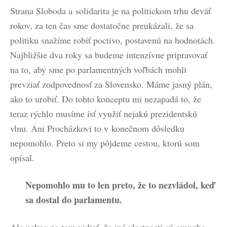
Strana Sloboda a solidarita je na politickom trhu deväť
rokov, za ten čas sme dostatočne preukázali, že sa
politiku snažíme robiť poctivo, postavenú na hodnotách.
Najbližšie dva roky sa budeme intenzívne pripravovať
na to, aby sme po parlamentných voľbách mohli
prevziať zodpovednosť za Slovensko. Máme jasný plán,
ako to urobiť. Do tohto konceptu mi nezapadá to, že
teraz rýchlo musíme ísť využiť nejakú prezidentskú
vlnu. Ani Procházkovi to v konečnom dôsledku
nepomohlo. Preto si my pôjdeme cestou, ktorú som
opísal.
Nepomohlo mu to len preto, že to nezvládol, keď
sa dostal do parlamentu.
Ale pekne na tom vidieť, že iné vlastnosti sú omnoho