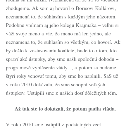
zhodujeme. Ak som aj hovoril o Borisovi Kollárovi,
neznamená to, že súhlasím s každým jeho názorom.
Podobne vnímam aj jeho kolegu Krajniaka – veľmi si
váži svoje meno a vie, že meno má len jedno, ale
neznamená to, že súhlasím so všetkým, čo hovorí. Ak
by došlo k zostavovaniu koalície, bude to o tom, kto
spraví aké ústupky, aby sme našli spoločnú dohodu –
programové vyhlásenie vlády –, a potom sa budeme
štyri roky venovať tomu, aby sme ho naplnili. SaS už
v roku 2010 dokázala, že sme schopní veľkých
ústupkov. Ustúpili sme z našich dosť dôležitých tém.
Až tak ste to dokázali, že potom padla vláda.
V roku 2010 sme ustúpili z podstatných vecí –