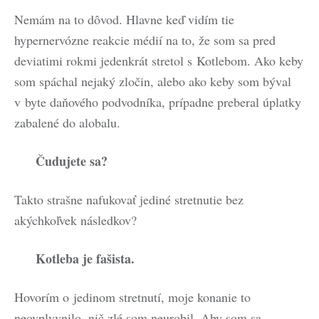
Nemám na to dôvod. Hlavne keď vidím tie
hypernervózne reakcie médií na to, že som sa pred
deviatimi rokmi jedenkrát stretol s Kotlebom. Ako keby
som spáchal nejaký zločin, alebo ako keby som býval
v byte daňového podvodníka, prípadne preberal úplatky
zabalené do alobalu.
Čudujete sa?
Takto strašne nafukovať jediné stretnutie bez
akýchkoľvek následkov?
Kotleba je fašista.
Hovorím o jedinom stretnutí, moje konanie to
neovplyvnilo, nič zlé som neurobil. Aby som sa