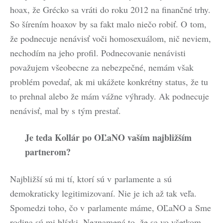
hoax, že Grécko sa vráti do roku 2012 na finančné trhy.
So šírením hoaxov by sa fakt malo niečo robiť. O tom,
že podnecuje nenávisť voči homosexuálom, nič neviem,
nechodím na jeho profil. Podnecovanie nenávisti
považujem všeobecne za nebezpečné, nemám však
problém povedať, ak mi ukážete konkrétny status, že tu
to prehnal alebo že mám vážne výhrady. Ak podnecuje
nenávisť, mal by s tým prestať.
Je teda Kollár po OĽaNO vaším najbližším
partnerom?
Najbližší sú mi tí, ktorí sú v parlamente a sú
demokraticky legitimizovaní. Nie je ich až tak veľa.
Spomedzi toho, čo v parlamente máme, OĽaNO a Sme
rodina sú mi blízki. Neznamená to, že sa vo všetkom