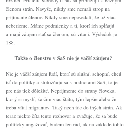
rozdiel. Priatelia slobody u nás sa približujú k bežným
členom strán. Navyše, nikdy sme nemali strop na
prijímanie členov. Nikdy sme nepovedali, že už viac
neberieme. Máme podmienky a tí, ktorí ich spĺňajú
a majú záujem stať sa členom, sú vítaní. Výsledok je
188.
Takže o členstvo v SaS nie je väčší záujem?
Nie je väčší záujem ľudí, ktorí sú slušní, schopní, chcú
ísť do politiky a stotožňujú sa s hodnotami SaS, to je
pre nás tiež dôležité. Neprijmeme do strany človeka,
ktorý si myslí, že čím viac štátu, tým lepšie alebo že
treba vítať migrantov. Taký nech ide do iných strán. Ak
teraz niekto číta tento rozhovor a zvažuje, že sa bude
politicky angažovať, budem len rád, ak na základe tohto