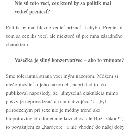
Nie sú toto veci, cez ktoré by sa politik mal
vedieť preniesť?
Politik by mal hlavne vedieť priznať si chybu. Preniesol
som sa cez iks vecí, ale niektoré sú pre mňa zásadného
charakteru.
Vašečka je silný konzervatívec – ako to vnímate?
Sme tolerantná strana voči iným názorom. Môžem si
niečo myslieť o jeho názoroch, napríklad to, čo
publikoval naposledy, že „úmyselná ejakulácia mimo
pošvy je neprirodzená a traumatizujúca“ a „byť
prirodzeným pri sexe nie je módny trend ako
biopotraviny či odmietanie kožuchov, ale Boží zákon!“,
to považujem za „hardcore“ a nie vhodné do našej doby