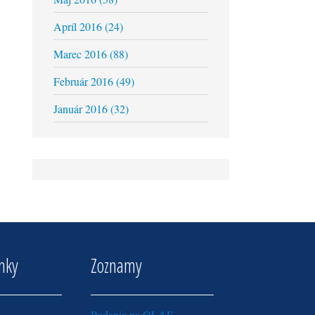
Apríl 2016 (24)
Marec 2016 (88)
Február 2016 (49)
Január 2016 (32)
inky
Zoznamy
Podania na OLAF