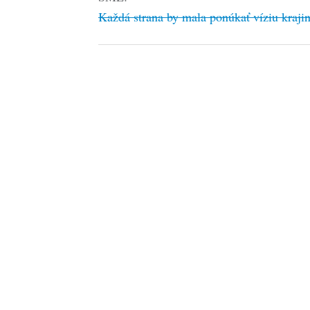
Každá strana by mala ponúkať víziu kraji