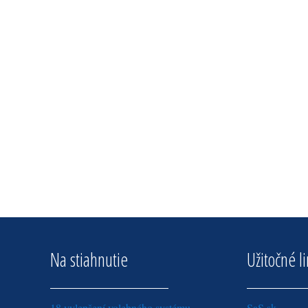
Na stiahnutie
Užitočné l
18 vylepšení volebného systému
SaS.sk