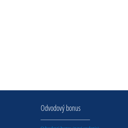
Odvodový bonus
Odvodový bonus (nové vydanie)