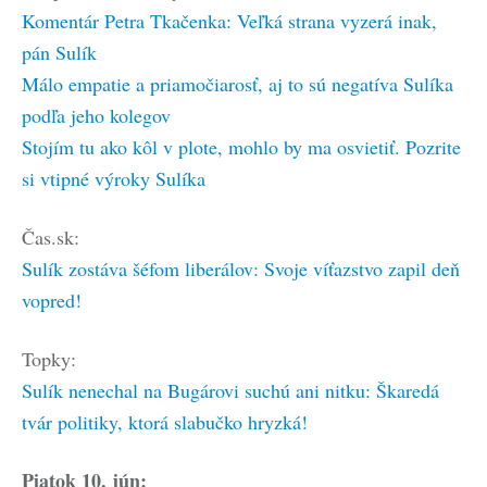
Komentár Petra Tkačenka: Veľká strana vyzerá inak,
pán Sulík
Málo empatie a priamočiarosť, aj to sú negatíva Sulíka
podľa jeho kolegov
Stojím tu ako kôl v plote, mohlo by ma osvietiť. Pozrite
si vtipné výroky Sulíka
Čas.sk:
Sulík zostáva šéfom liberálov: Svoje víťazstvo zapil deň
vopred!
Topky:
Sulík nenechal na Bugárovi suchú ani nitku: Škaredá
tvár politiky, ktorá slabučko hryzká!
Piatok 10. jún: