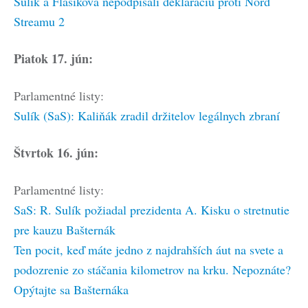
Sulík a Flašíková nepodpísali deklaráciu proti Nord
Streamu 2
Piatok 17. jún:
Parlamentné listy:
Sulík (SaS): Kaliňák zradil držitelov legálnych zbraní
Štvrtok 16. jún:
Parlamentné listy:
SaS: R. Sulík požiadal prezidenta A. Kisku o stretnutie
pre kauzu Bašternák
Ten pocit, keď máte jedno z najdrahších áut na svete a
podozrenie zo stáčania kilometrov na krku. Nepoznáte?
Opýtajte sa Bašternáka