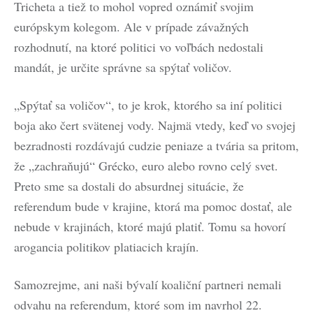
Tricheta a tiež to mohol vopred oznámiť svojim
európskym kolegom. Ale v prípade závažných
rozhodnutí, na ktoré politici vo voľbách nedostali
mandát, je určite správne sa spýtať voličov.
„Spýtať sa voličov“, to je krok, ktorého sa iní politici
boja ako čert svätenej vody. Najmä vtedy, keď vo svojej
bezradnosti rozdávajú cudzie peniaze a tvária sa pritom,
že „zachraňujú“ Grécko, euro alebo rovno celý svet.
Preto sme sa dostali do absurdnej situácie, že
referendum bude v krajine, ktorá ma pomoc dostať, ale
nebude v krajinách, ktoré majú platiť. Tomu sa hovorí
arogancia politikov platiacich krajín.
Samozrejme, ani naši bývalí koaliční partneri nemali
odvahu na referendum, ktoré som im navrhol 22.