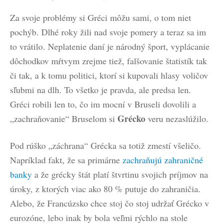
Za svoje problémy si Gréci môžu sami, o tom niet
pochýb. Dlhé roky žili nad svoje pomery a teraz sa im
to vrátilo. Neplatenie daní je národný šport, vyplácanie
dôchodkov mŕtvym zrejme tiež, falšovanie štatistík tak
či tak, a k tomu politici, ktorí si kupovali hlasy voličov
sľubmi na dlh. To všetko je pravda, ale predsa len.
Gréci robili len to, čo im mocní v Bruseli dovolili a
Grécko
„zachraňovanie“ Bruselom si
veru nezaslúžilo.
Pod rúško „záchrana“ Grécka sa totiž zmestí všeličo.
Napríklad fakt, že sa primárne
zachraňujú zahraničné
banky
a že grécky štát platí štvrtinu svojich príjmov na
úroky, z ktorých viac ako 80 % putuje do zahraničia.
Alebo, že Francúzsko chce stoj čo stoj udržať Grécko v
eurozóne, lebo inak by bola veľmi rýchlo na stole