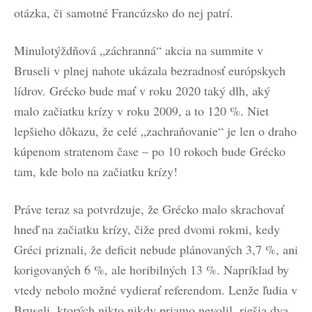
otázka, či samotné Francúzsko do nej patrí.
Minulotýždňová „záchranná“ akcia na summite v
Bruseli v plnej nahote ukázala bezradnosť európskych
lídrov. Grécko bude mať v roku 2020 taký dlh, aký
malo začiatku krízy v roku 2009, a to 120 %. Niet
lepšieho dôkazu, že celé „zachraňovanie“ je len o draho
kúpenom stratenom čase – po 10 rokoch bude Grécko
tam, kde bolo na začiatku krízy!
Práve teraz sa potvrdzuje, že Grécko malo skrachovať
hneď na začiatku krízy, čiže pred dvomi rokmi, kedy
Gréci priznali, že deficit nebude plánovaných 3,7 %, ani
korigovaných 6 %, ale horibilných 13 %. Napríklad by
vtedy nebolo možné vydierať referendom. Lenže ľudia v
Bruseli, ktorých nikto nikdy priamo nevolil, riešia dva