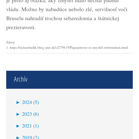
je preto aj otázka, aký zmysel malo nechať padnúť
vládu. Možno by nabudúce nebolo zlé, servilnosť voči
Bruselu nahradiť trochou sebavedomia a štátnickej
prezieravosti.
Zdroj:
1. https://richardsulik.blog.sme.sk/c/279619/Papandreou-si-zmyslel-referendum.html
Archív
►
2024 (5)
máj (2)
►
2023 (6)
apríl (2)
december (1)
►
2021 (1)
marec (1)
október (1)
apríl (1)
►
2019 (2)