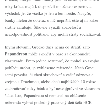
roky krízu, majú k dispozícii množstvo expertov a
výsledok je, že všetko je len a len horšie. Navyše,
banky nielen že doteraz o nič neprišli, ešte aj na kríze
slušne zarábajú. Šikovne využili zbabelosť a
nezodpovednosť politikov, aby mohli straty socializovať.
Inými slovami, Grécko dnes nemá čo stratiť, zato
Papandreou
môže skončiť v base za ekonomickú
vlastizradu. Preto jediné rozumné, čo mohol zo svojho
pohľadu urobiť, je vyhlásenie referenda. Nech Gréci
sami povedia, či chcú skrachovať a začať odznova a
zrejme s Drachmou, alebo chcú najbližších 10 rokov
zachraňovať zisky bánk a byť nesvojprávni vo vlastnom
štáte. Iste, Papandreou si nemusel na ohlásenie
referenda vybrať posledný pracovný deň šéfa ECB