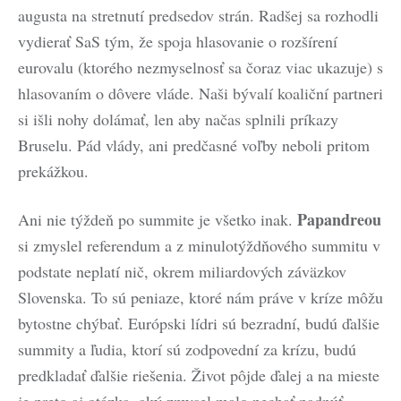
augusta na stretnutí predsedov strán. Radšej sa rozhodli
vydierať SaS tým, že spoja hlasovanie o rozšírení
eurovalu (ktorého nezmyselnosť sa čoraz viac ukazuje) s
hlasovaním o dôvere vláde. Naši bývalí koaliční partneri
si išli nohy dolámať, len aby načas splnili príkazy
Bruselu. Pád vlády, ani predčasné voľby neboli pritom
prekážkou.
Papandreou
Ani nie týždeň po summite je všetko inak.
si zmyslel referendum a z minulotýždňového summitu v
podstate neplatí nič, okrem miliardových záväzkov
Slovenska. To sú peniaze, ktoré nám práve v kríze môžu
bytostne chýbať. Európski lídri sú bezradní, budú ďalšie
summity a ľudia, ktorí sú zodpovední za krízu, budú
predkladať ďalšie riešenia. Život pôjde ďalej a na mieste