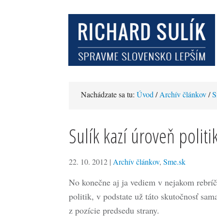
Nachádzate sa tu:
Úvod
/
Archív článkov
/
S
Sulík kazí úroveň politi
22. 10. 2012
|
Archív článkov
,
Sme.sk
No konečne aj ja vediem v nejakom rebrí
politik, v podstate už táto skutočnosť sa
z pozície predsedu strany.