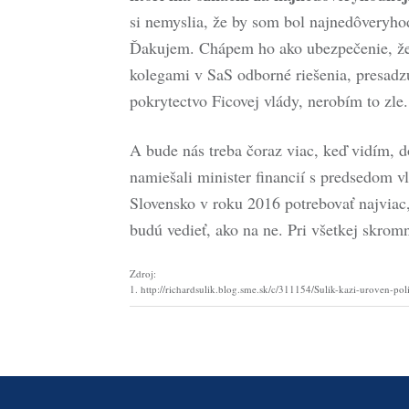
si nemyslia, že by som bol najnedôveryhod
Ďakujem. Chápem ho ako ubezpečenie, že 
kolegami v SaS odborné riešenia, presadzu
pokrytectvo Ficovej vlády, nerobím to zle.
A bude nás treba čoraz viac, keď vidím, 
namiešali minister financií s predsedom 
Slovensko v roku 2016 potrebovať najviac, 
budú vedieť, ako na ne. Pri všetkej skrom
Zdroj:
1. http://richardsulik.blog.sme.sk/c/311154/Sulik-kazi-uroven-pol