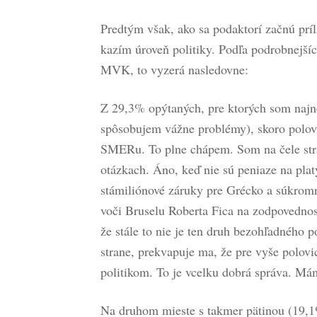
Predtým však, ako sa podaktorí začnú príliš
kazím úroveň politiky. Podľa podrobnejšíc
MVK, to vyzerá nasledovne:
Z 29,3% opýtaných, pre ktorých som najne
spôsobujem vážne problémy), skoro polov
SMERu. To plne chápem. Som na čele stran
otázkach. Áno, keď nie sú peniaze na plat
stámiliónové záruky pre Grécko a súkromn
voči Bruselu Roberta Fica na zodpovednos
že stále to nie je ten druh bezohľadného 
strane, prekvapuje ma, že pre vyše polo
politikom. To je vcelku dobrá správa. Má
Na druhom mieste s takmer pätinou (19,1