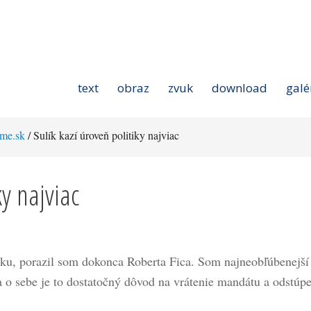
text
obraz
zvuk
download
galé
me.sk
/ Sulík kazí úroveň politiky najviac
ky najviac
čku, porazil som dokonca Roberta Fica. Som najneobľúbenejší
ma o sebe je to dostatočný dôvod na vrátenie mandátu a odstúp