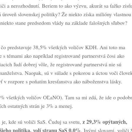
či a nerozhodnutí. Beriem to ako výzvu, akurát sa ťažko zisťu
 úroveň slovenskej politiky? Že niekto získa milióny vlastnou
 niekto stane predsedom vlády na základe falošných sľubov?
 čo predstavuje 38,5% všetkých voličov KDH. Ani toto ma
s témami ako napríklad registrované partnerstvá čosi ako
riacich ľudí dobrej vôle, že registrované partnerstvá nie sú
manželstva. Naopak, sú v súlade s pokorou a úctou voči člove
ť v rozpore s poňatím kresťanstva ako náboženstva lásky.
% všetkých voličov OĽaNO). Tam sa mi zdá, že ide o podob
ch ostatných strán je 3% a menej.
z 29,3% opýtaných,
je, kde sú voliči SaS. Čuduj sa svetu,
ieho politika, volí stranu SaS 0,0%
. Inými slovami, voliči