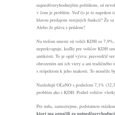
najnedôveryhodnejším politikom, sú nevoli
v čom je problém. Veď čo je to napokon tá
hlavou predajom verejných funkcií? Že sa
Alebo že pláva s prúdom?
Na treťom mieste sú voliči KDH so 7,9%,
neprekvapuje, keďže pre voličov KDH sme 
antikristi. To je opäť výzva: presvedčiť ve
ohrozením ani ich viery a ani tradičného 
s rešpektom k jeho inakosti. To nemôže by
Nasledujú OĽaNO s podielom 7,1% (32,3
problém ako s KDH. Podiel voličov všetký
Pre mňa, samozrejme, podstatnou otázkou 
ktorí ma označili za najnedôveryhodnejš