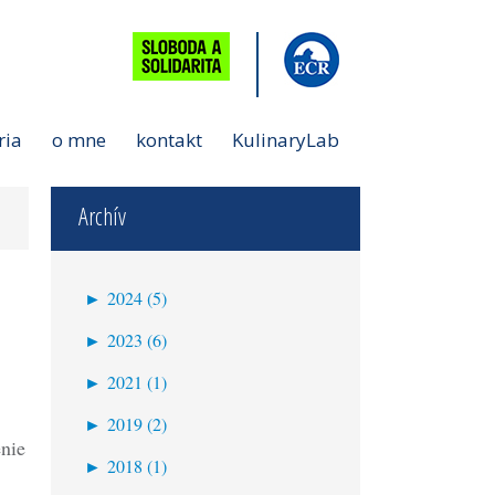
ria
o mne
kontakt
KulinaryLab
Archív
►
2024 (5)
máj (2)
►
2023 (6)
apríl (2)
december (1)
►
2021 (1)
marec (1)
október (1)
apríl (1)
►
2019 (2)
september (3)
enie
máj (1)
►
2018 (1)
február (1)
január (1)
máj (1)