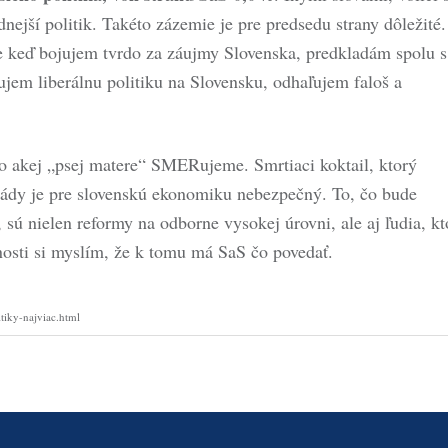
nejší politik. Takéto zázemie je pre predsedu strany dôležité.
keď bojujem tvrdo za záujmy Slovenska, predkladám spolu s
jem liberálnu politiku na Slovensku, odhaľujem faloš a
do akej „psej matere“ SMERujeme. Smrtiaci koktail, ktorý
vlády je pre slovenskú ekonomiku nebezpečný. To, čo bude
sú nielen reformy na odborne vysokej úrovni, ale aj ľudia, kt
nosti si myslím, že k tomu má SaS čo povedať.
itiky-najviac.html