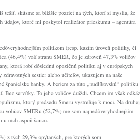
 tešiť, skúsme sa bližšie pozrieť na tých, ktorí si myslia, že
h údajov, ktoré mi poskytol realizátor prieskumu – agentúra
dôveryhodnejším politikom (resp. kazím úroveň politiky, či
ica (46,4%) volí stranu SMER, čo je zároveň 47,3% voličov
y, ktorá robí dôslednú opozičnú politiku aj v európskych
y zdravotných sestier alebo učiteľov, ukazujem na naše
é španielske banky. A beriem za túto „pudlíkovskú“ politiku
ť. Bez servítky. To jeho voličov dráždi. Chcem im však odkáz
populizmu, ktorý predsedu Smeru vystreľuje k moci. Na druhej
vicu voličov SMERu (52,7%) nie som najnedôveryhodnejším
m u nich aspoň šancu.
%) z tých 29,3% opýtaných, pre ktorých som