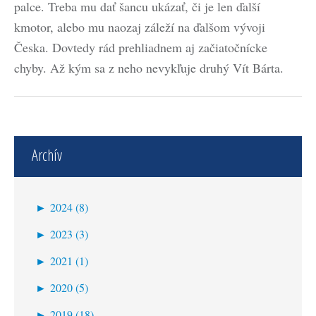
palce. Treba mu dať šancu ukázať, či je len ďalší
kmotor, alebo mu naozaj záleží na ďalšom vývoji
Česka. Dovtedy rád prehliadnem aj začiatočnícke
chyby. Až kým sa z neho nevykľuje druhý Vít Bárta.
Archív
►
2024 (8)
september (1)
►
2023 (3)
jún (1)
december (1)
►
2021 (1)
máj (1)
august (1)
marec (1)
►
2020 (5)
apríl (5)
jún (1)
júl (1)
►
2019 (18)