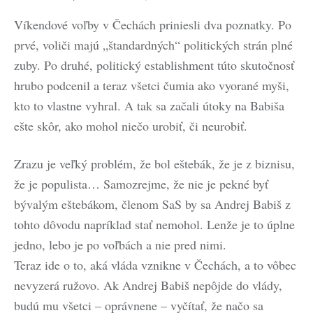
Víkendové voľby v Čechách priniesli dva poznatky. Po
prvé, voliči majú „štandardných“ politických strán plné
zuby. Po druhé, politický establishment túto skutočnosť
hrubo podcenil a teraz všetci čumia ako vyorané myši,
kto to vlastne vyhral. A tak sa začali útoky na Babiša
ešte skôr, ako mohol niečo urobiť, či neurobiť.
Zrazu je veľký problém, že bol eštebák, že je z biznisu,
že je populista… Samozrejme, že nie je pekné byť
bývalým eštebákom, členom SaS by sa Andrej Babiš z
tohto dôvodu napríklad stať nemohol. Lenže je to úplne
jedno, lebo je po voľbách a nie pred nimi.
Teraz ide o to, aká vláda vznikne v Čechách, a to vôbec
nevyzerá ružovo. Ak Andrej Babiš nepôjde do vlády,
budú mu všetci – oprávnene – vyčítať, že načo sa