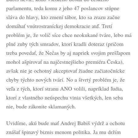
parlamentu, teda komu z jeho 47 poslancov stúpne
sláva do hlavy, kto zmení tábor, kto sa zrazu začne
domáhať vnútrostraníckej demokracie atď. Tretí
problém je, že volič síce chce neokukané tváre, lebo má
plné zuby tých smradov, ktorí kradli doteraz (pričom
treba povedať, že Nečas by aj napriek svojim prešľapom
mohol ašpirovať na najčestnejšieho premiéra Česka),
avšak nie je ochotný akceptovať žiadne začiatočnícke
chyby týchto nových tvárí. No a štvrtý problém je, že
veľa z tých, ktorí stranu ANO volili, napríklad ľudia,
ktorí z vlastného neúspechu vinia všetkých, len seba
nie, bude zákonite sklamaných.
Uvidíme, akú bude mať Andrej Babiš výdrž a ochotu
znášať špinavý biznis menom politika. Ja mu držím