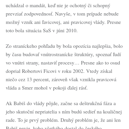
uchádzal o mandát, keď nie je ochotný či schopný
prevziať zodpovednosť. Navyše, v tom prípade nebude
možný vznik ani ľavicovej, ani pravicovej vlády. Presne
toto bola situácia SaS v júni 2010.
Zo straníckeho pohľadu by bola opozícia najlepšia, bolo
by času budovať vnútrostranícke štruktúry, spoznať ľudí
vo vnútri strany, nastaviť procesy… Presne ako to osud
doprial Robertovi Ficovi v roku 2002. Vtedy získal
niečo cez 13 percent, zároveň však vznikla pravicová
vláda a Smer mohol v pokoji ďalej rásť.
Ak Babiš do vlády pôjde, začne sa deštrukčná fáza a
jeho skutoční nepriatelia s ním budú sedieť na koaličnej
rade. To je prvý problém. Druhý problém je, že ani len
Babiš nevie, koho všetkého dostal do českého