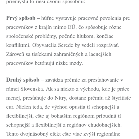
priemyslu to rieši dvomi spôsobmi:
Prvý spôsob
– húfne vystavuje pracovné povolenia pre
pracovníkov z krajín mimo EÚ, čo spôsobuje rôzne
spoločenské problémy, počnúc hlukom, končiac
konfliktmi. Obyvatelia Serede by vedeli rozprávať.
Zároveň sa tisíckami zahraničných a lacnejších
pracovníkov betónujú nízke mzdy.
Druhý spôsob
– zavádza prémie za presťahovanie v
rámci Slovenska. Ak sa niekto z východu, kde je práce
menej, presťahuje do Nitry, dostane prémiu až štyritisíc
eur. Nielen teda, že východ opustia tí schopnejší a
flexibilnejší, ešte aj bohatším regiónom pribudnú tí
schopnejší a flexibilnejší z regiónov chudobnejších.
Tento dvojnásobný efekt ešte viac zvýši regionálne