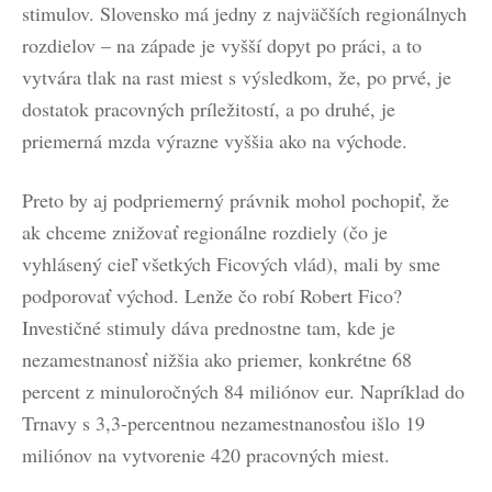
stimulov. Slovensko má jedny z najväčších regionálnych
rozdielov – na západe je vyšší dopyt po práci, a to
vytvára tlak na rast miest s výsledkom, že, po prvé, je
dostatok pracovných príležitostí, a po druhé, je
priemerná mzda výrazne vyššia ako na východe.
Preto by aj podpriemerný právnik mohol pochopiť, že
ak chceme znižovať regionálne rozdiely (čo je
vyhlásený cieľ všetkých Ficových vlád), mali by sme
podporovať východ. Lenže čo robí Robert Fico?
Investičné stimuly dáva prednostne tam, kde je
nezamestnanosť nižšia ako priemer, konkrétne 68
percent z minuloročných 84 miliónov eur. Napríklad do
Trnavy s 3,3-percentnou nezamestnanosťou išlo 19
miliónov na vytvorenie 420 pracovných miest.