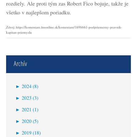
rozdiely. Ale proti tým zas Robert Fico bojuje, takže je
všetko v najlepšom poriadku.
Zdroj: https://komentare.hnonline.sk/komentare/1696661-podpriemerny-pravnik-
kapitan-priemyslu
Archív
►
2024 (8)
september (1)
►
2023 (3)
jún (1)
december (1)
►
2021 (1)
máj (1)
august (1)
marec (1)
►
2020 (5)
apríl (5)
jún (1)
júl (1)
►
2019 (18)