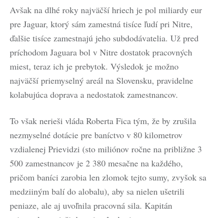
Avšak na dlhé roky najväčší hriech je pol miliardy eur
pre Jaguar, ktorý sám zamestná tisíce ľudí pri Nitre,
ďalšie tisíce zamestnajú jeho subdodávatelia. Už pred
príchodom Jaguara bol v Nitre dostatok pracovných
miest, teraz ich je prebytok. Výsledok je možno
najväčší priemyselný areál na Slovensku, pravidelne
kolabujúca doprava a nedostatok zamestnancov.
To však nerieši vláda Roberta Fica tým, že by zrušila
nezmyselné dotácie pre baníctvo v 80 kilometrov
vzdialenej Prievidzi (sto miliónov ročne na približne 3
500 zamestnancov je 2 380 mesačne na každého,
pričom baníci zarobia len zlomok tejto sumy, zvyšok sa
medziiným balí do alobalu), aby sa nielen ušetrili
peniaze, ale aj uvoľnila pracovná sila. Kapitán