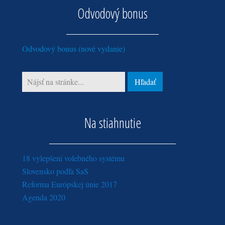
marec (3)
apríl (2)
Odvodový bonus
máj (2)
jún (2)
január (2)
február (2)
marec (2)
apríl (3)
máj (2)
január (2)
február (2)
marec (1)
Odvodový bonus (nové vydanie)
január (2)
február (2)
január (2)
Na stiahnutie
18 vylepšení volebného systému
Slovensko podľa SaS
Reforma Európskej únie 2017
Agenda 2020