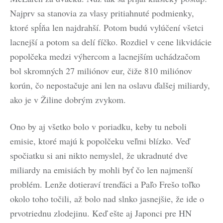
Najprv sa stanovia za vlasy pritiahnuté podmienky,
ktoré spĺňa len najdrahší. Potom budú vylúčení všetci
lacnejší a potom sa delí fíčko. Rozdiel v cene likvidácie
popolčeka medzi výhercom a lacnejším uchádzačom
bol skromných 27 miliónov eur, čiže 810 miliónov
korún, čo nepostačuje ani len na oslavu ďalšej miliardy,
ako je v Žiline dobrým zvykom.
Ono by aj všetko bolo v poriadku, keby tu neboli
emisie, ktoré majú k popolčeku veľmi blízko. Veď
spočiatku si ani nikto nemyslel, že ukradnuté dve
miliardy na emisiách by mohli byť čo len najmenší
problém. Lenže dotieraví trenďáci a Paľo Frešo toľko
okolo toho točili, až bolo nad slnko jasnejšie, že ide o
prvotriednu zlodejinu. Keď ešte aj Japonci pre HN