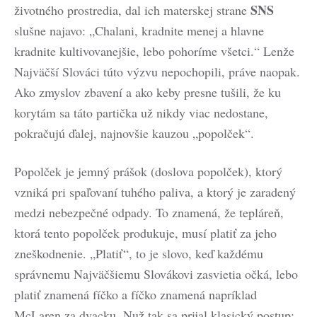
SNS
životného prostredia, dal ich materskej strane
slušne najavo: „Chalani, kradnite menej a hlavne
kradnite kultivovanejšie, lebo pohoríme všetci.“ Lenže
Najväčší Slováci túto výzvu nepochopili, práve naopak.
Ako zmyslov zbavení a ako keby presne tušili, že ku
korytám sa táto partička už nikdy viac nedostane,
pokračujú ďalej, najnovšie kauzou „popolček“.
Popolček je jemný prášok (doslova popolček), ktorý
vzniká pri spaľovaní tuhého paliva, a ktorý je zaradený
medzi nebezpečné odpady. To znamená, že tepláreň,
ktorá tento popolček produkuje, musí platiť za jeho
zneškodnenie. „Platiť“, to je slovo, keď každému
správnemu Najväčšiemu Slovákovi zasvietia očká, lebo
platiť znamená fíčko a fíčko znamená napríklad
McLaren za dvacku. Nuž tak sa prijal klasický postup: