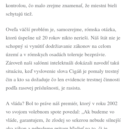
kontrolou, čo malo zrejme znamenať, že miestni bieli
schytajú tiež.
Oveľa väčší problém je, samozrejme, rómska otázka,
ktorú úspešne už 20 rokov nikto nerieši. Náš štát nie je
schopný si vynútiť dodržiavanie zákonov na celom
území a v rómskych osadách toleruje bezprávie.
Zároveň naši salónni intelektuáli dokázali navodiť takú
situáciu, keď vyslovenie slova Cigáň je pomaly trestný
čin a kto sa dožaduje čo len evidencie trestnej činnosti
podľa rasovej príslušnosti, je rasista.
A vláda? Bol to práve náš premiér, ktorý v roku 2002
vo svojom volebnom spote povedal: „Ak budeme vo
vláde, garantujem, že zlodej so sekerou nebude silnejší
ako zákon a nebudeme pritom hľadieť na to, či je