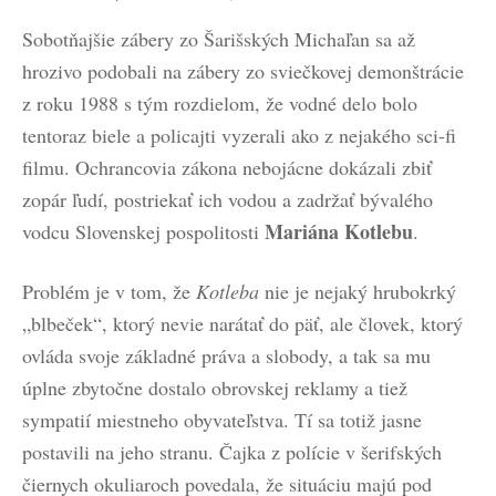
Sobotňajšie zábery zo Šarišských Michaľan sa až
hrozivo podobali na zábery zo sviečkovej demonštrácie
z roku 1988 s tým rozdielom, že vodné delo bolo
tentoraz biele a policajti vyzerali ako z nejakého sci-fi
filmu. Ochrancovia zákona nebojácne dokázali zbiť
zopár ľudí, postriekať ich vodou a zadržať bývalého
Mariána Kotlebu
vodcu Slovenskej pospolitosti
.
Problém je v tom, že
Kotleba
nie je nejaký hrubokrký
„blbeček“, ktorý nevie narátať do päť, ale človek, ktorý
ovláda svoje základné práva a slobody, a tak sa mu
úplne zbytočne dostalo obrovskej reklamy a tiež
sympatií miestneho obyvateľstva. Tí sa totiž jasne
postavili na jeho stranu. Čajka z polície v šerifských
čiernych okuliaroch povedala, že situáciu majú pod