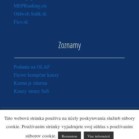
MEPRanking.eu
Oldweb.Sulik.sk
Fico.sk
Zoznamy
Podania na OLAF
Ficove korupčné kauzy
Karma je zdarma
Kauzy strany SaS
Copyright © 2016 - 2018
Sulik.sk
· Všetky práva vyhradené.
Táto webová stránka používa na účely poskytovania služieb súbory
Zásady ochrany osobných údajov
|
Ozn
amy pre správcu webu
cookie. Používaním stránky vyjadrujete svoj súhlas s používaním
Sulik.sk
súborov cookie.
Rozumiem
Viac informácií