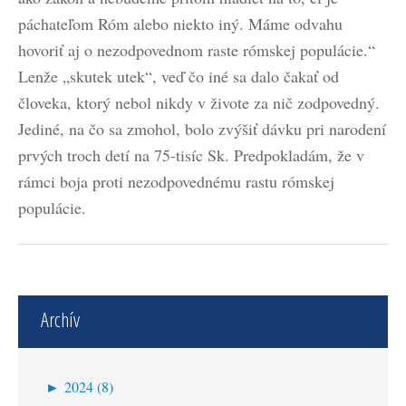
páchateľom Róm alebo niekto iný. Máme odvahu
hovoriť aj o nezodpovednom raste rómskej populácie.“
Lenže „skutek utek“, veď čo iné sa dalo čakať od
človeka, ktorý nebol nikdy v živote za nič zodpovedný.
Jediné, na čo sa zmohol, bolo zvýšiť dávku pri narodení
prvých troch detí na 75-tisíc Sk. Predpokladám, že v
rámci boja proti nezodpovednému rastu rómskej
populácie.
Archív
►
2024 (8)