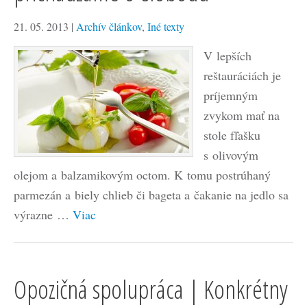
21. 05. 2013
|
Archív článkov
,
Iné texty
V lepších
reštauráciách je
príjemným
zvykom mať na
stole fľašku
s olivovým
olejom a balzamikovým octom. K tomu postrúhaný
parmezán a biely chlieb či bageta a čakanie na jedlo sa
výrazne …
Viac
Opozičná spolupráca | Konkrétny