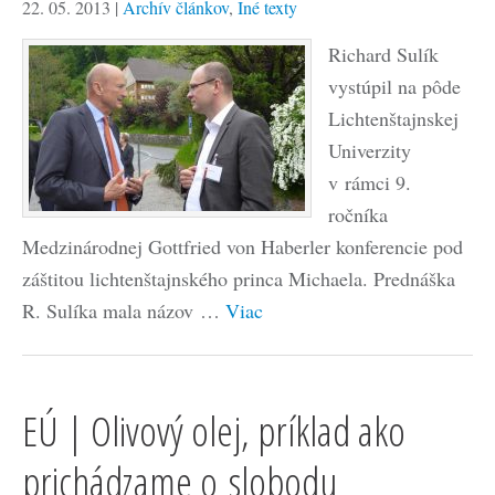
22. 05. 2013
|
Archív článkov
,
Iné texty
Richard Sulík
vystúpil na pôde
Lichtenštajnskej
Univerzity
v rámci 9.
ročníka
Medzinárodnej Gottfried von Haberler konferencie pod
záštitou lichtenštajnského princa Michaela. Prednáška
R. Sulíka mala názov …
Viac
EÚ | Olivový olej, príklad ako
prichádzame o slobodu