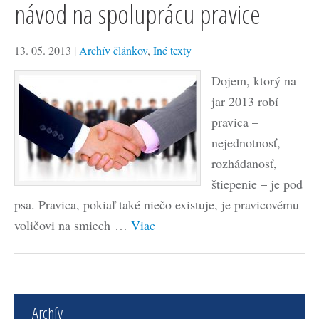
návod na spoluprácu pravice
13. 05. 2013
|
Archív článkov
,
Iné texty
Dojem, ktorý na
jar 2013 robí
pravica –
nejednotnosť,
rozhádanosť,
štiepenie – je pod
psa. Pravica, pokiaľ také niečo existuje, je pravicovému
voličovi na smiech …
Viac
Archív