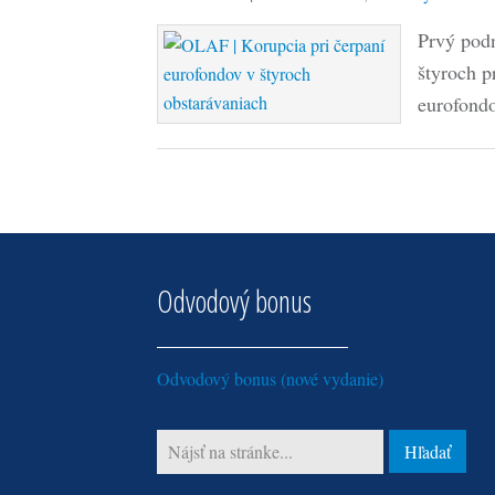
Prvý podn
štyroch p
eurofon
Odvodový bonus
Odvodový bonus (nové vydanie)