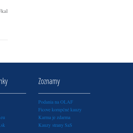
ýkal
inky
Zoznamy
Podania na OLAF
Ficove korupčné kauzy
.eu
Karma je zdarma
.sk
Kauzy strany SaS