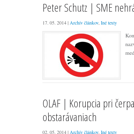
Peter Schutz | SME nehrá
17. 05. 2014
|
Archív článkov
,
Iné texty
Kom
naz
med
OLAF | Korupcia pri čerp
obstarávaniach
02. 05. 2014
|
Archív článkov
,
Iné texty