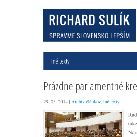
Iné texty
Prázdne parlamentné kres
29. 05. 2014
|
Archív článkov
,
Iné texty
Rad
tak
Nár