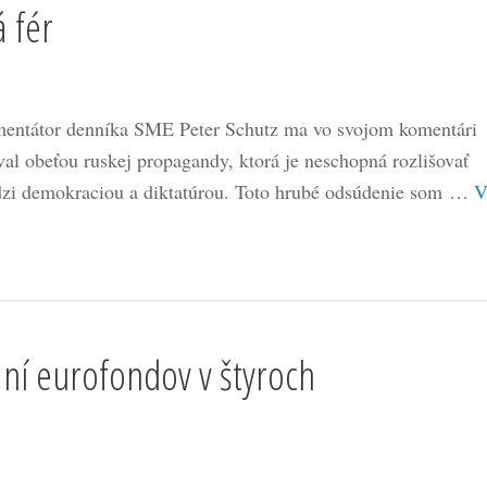
 fér
entátor denníka SME Peter Schutz ma vo svojom komentári
val obeťou ruskej propagandy, ktorá je neschopná rozlišovať
zi demokraciou a diktatúrou. Toto hrubé odsúdenie som …
V
aní eurofondov v štyroch