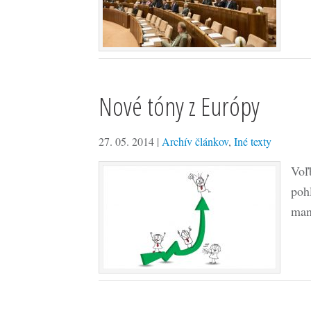
Nové tóny z Európy
27. 05. 2014
|
Archív článkov
,
Iné texty
Voľ
poh
man