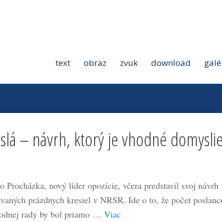
text
obraz
zvuk
download
galé
lá – návrh, ktorý je vhodné domyslie
o Procházka, nový líder opozície, včera predstavil svoj návrh
zvaných prázdnych kresiel v NRSR. Ide o to, že počet poslanc
odnej rady by bol priamo …
Viac