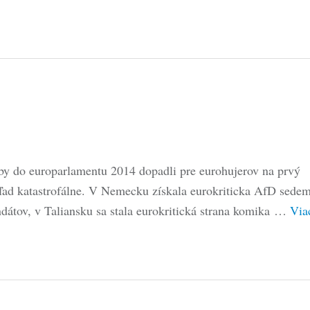
by do europarlamentu 2014 dopadli pre eurohujerov na prvý
ľad katastrofálne. V Nemecku získala eurokriticka AfD sede
dátov, v Taliansku sa stala eurokritická strana komika …
Via