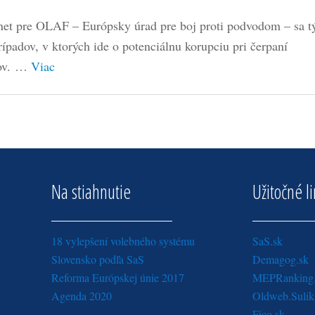
et pre OLAF – Európsky úrad pre boj proti podvodom – sa t
rípadov, v ktorých ide o potenciálnu korupciu pri čerpaní
dov. …
Viac
Na stiahnutie
Užitočné l
18 vylepšení volebného systému
SaS.sk
Slovensko podľa SaS
Demagog.sk
Reforma Európskej únie 2017
MEPRanking
Agenda 2020
Oldweb.Sulik
Fico.sk