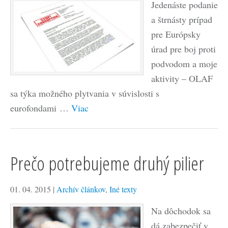
Jedenáste podanie
a štrnásty prípad
pre Európsky
úrad pre boj proti
podvodom a moje
aktivity – OLAF
sa týka možného plytvania v súvislosti s
eurofondami …
Viac
Prečo potrebujeme druhý pilier
01. 04. 2015
|
Archív článkov
,
Iné texty
Na dôchodok sa
dá zabezpečiť v