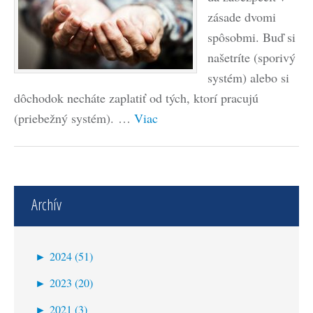
zásade dvomi
spôsobmi. Buď si
našetríte (sporivý
systém) alebo si
dôchodok necháte zaplatiť od tých, ktorí pracujú
(priebežný systém). …
Viac
Archív
►
2024 (51)
jún (2)
►
2023 (20)
máj (16)
december (3)
►
2021 (3)