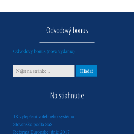
júl (2)
apríl (4)
jún (1)
jún (4)
marec (2)
máj (4)
máj (3)
február (3)
apríl (5)
Odvodový bonus
január (4)
marec (3)
február (10)
Odvodový bonus (nové vydanie)
Na stiahnutie
18 vylepšení volebného systému
Slovensko podľa SaS
Reforma Európskej únie 2017