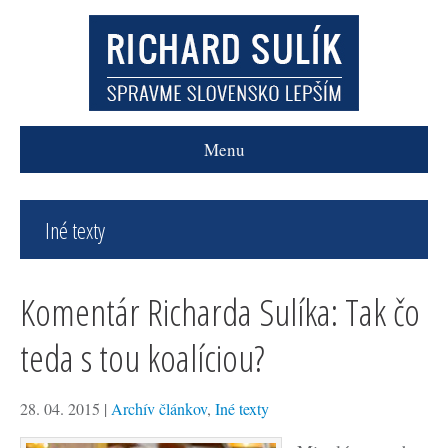
Menu
Iné texty
Komentár Richarda Sulíka: Tak čo
teda s tou koalíciou?
28. 04. 2015
|
Archív článkov
,
Iné texty