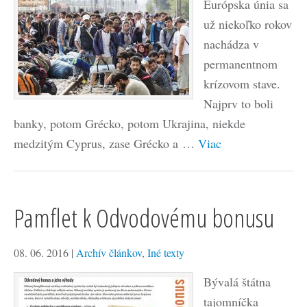
Európska únia sa
už niekoľko rokov
nachádza v
permanentnom
krízovom stave.
Najprv to boli
banky, potom Grécko, potom Ukrajina, niekde
medzitým Cyprus, zase Grécko a …
Viac
Pamflet k Odvodovému bonusu
08. 06. 2016
|
Archív článkov
,
Iné texty
Bývalá štátna
tajomníčka