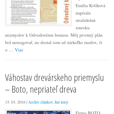
Emília Kršíková
napísala
strašidelnú
zmesku
nezmyslov k Odvodovému bonusu. Môj prvotný plán
bol nereagovať, no dostal som už niekoľko mailov, či
o …
Viac
Váhostav drevárskeho priemyslu
– Boto, nepriateľ dreva
15. 03. 2016
|
Archív článkov
,
Iné texty
Firma BOTO