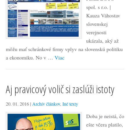
spol. s r.o. |
Kauza Váhostav
slovenskej
verejnosti
ukázala, aký až
môžu mať schránkové firmy vplyv na slovenskú politiku
a ekonomiku. No v …
Viac
Aj pravicový volič si zaslúži istoty
20. 01. 2016
|
Archív článkov
,
Iné texty
Doba je neistá, čo
ešte včera platilo,