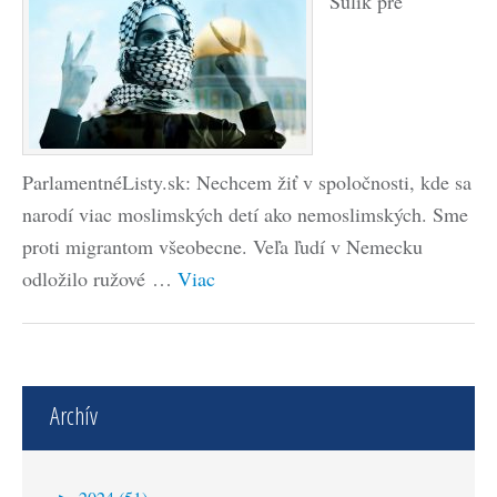
Sulík pre
ParlamentnéListy.sk: Nechcem žiť v spoločnosti, kde sa
narodí viac moslimských detí ako nemoslimských. Sme
proti migrantom všeobecne. Veľa ľudí v Nemecku
odložilo ružové …
Viac
Archív