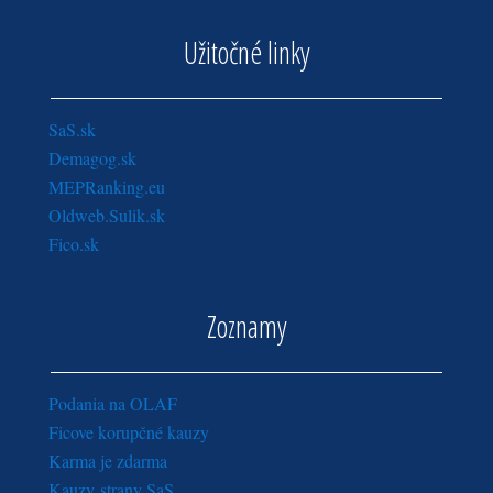
Užitočné linky
SaS.sk
Demagog.sk
MEPRanking.eu
Oldweb.Sulik.sk
Fico.sk
Zoznamy
Podania na OLAF
Ficove korupčné kauzy
Karma je zdarma
Kauzy strany SaS