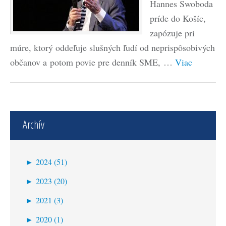
Hannes Swoboda
príde do Košíc,
zapózuje pri
múre, ktorý oddeľuje slušných ľudí od neprispôsobivých
občanov a potom povie pre denník SME, …
Viac
Archív
►
2024 (51)
jún (2)
►
2023 (20)
máj (16)
december (3)
►
2021 (3)
apríl (14)
november (7)
december (2)
►
2020 (1)
marec (6)
september (2)