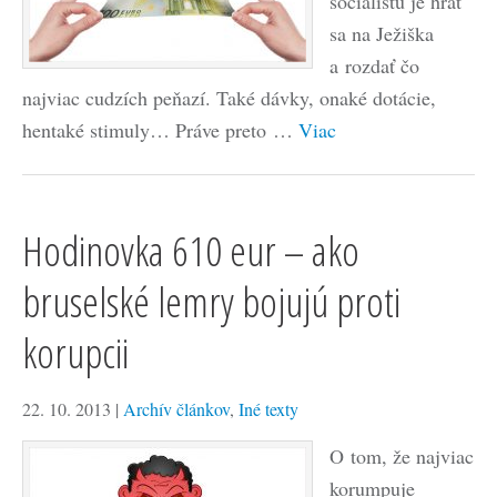
socialistu je hrať
sa na Ježiška
a rozdať čo
najviac cudzích peňazí. Také dávky, onaké dotácie,
hentaké stimuly… Práve preto …
Viac
Hodinovka 610 eur – ako
bruselské lemry bojujú proti
korupcii
22. 10. 2013
|
Archív článkov
,
Iné texty
O tom, že najviac
korumpuje