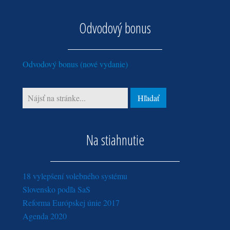
marec (2)
máj (4)
máj (3)
február (3)
apríl (5)
Odvodový bonus
január (4)
marec (3)
február (10)
Odvodový bonus (nové vydanie)
Na stiahnutie
18 vylepšení volebného systému
Slovensko podľa SaS
Reforma Európskej únie 2017
Agenda 2020